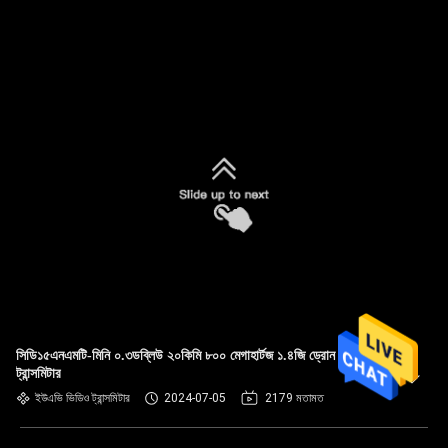
সিডি১৫এনএমটি-মিনি ০.৩ডব্লিউ ২০কিমি ৮০০ মেগাহার্টজ ১.৪জি ড্রোন ওয়্যারলেস
ট্রান্সমিটার
ইউএভি ভিডিও ট্রান্সমিটার
2024-07-05
2179 মতামত