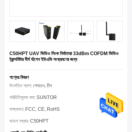
C50HPT UAV ভিডিও লিংক নির্মাতারা 33dBm COFDM ভিডিও
ট্রান্সমিটার দীর্ঘ র্যাগেন ইউএভি সংক্রমণের জন্য
পণ্যের বিবরণ
উৎপত্তি স্থল:
শেনচেন, চীন
পরিচিতিমুলক নাম:
SUNTOR
সাক্ষ্যদান:
FCC, CE, RoHS
মডেল নম্বার:
C50HPT