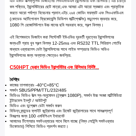
এটি একটি এক্সক্লুসিভ ডিজাইনের সিওএফডিএম ট্রান্সমিটার এবং রিসিভার। এর চরিত্র
কম শক্তির, ট্রান্সমিটারের ছোট মাত্রা,এবং আমরা এটা আরো স্বজ্ঞাত এবং প্রাকৃতিক
করতে আরো পর্যাপ্ত বিবেচনার প্রদান.এইচ.২৬৪ কোডিং ফরম্যাট এবং সিওএফডিএম
(কোডেড অর্টোগোনাল ফ্রিকোয়েন্সি ডিভিশন মাল্টিপ্লেক্সিং) মডুলেশন ব্যবহার করে,
1080 পি রেজোলিউশনে উচ্চ মানের ছবি সরবরাহ করে, স্বল্প বিলম্ব।
এই বিশেষভাবে ডিজাইন করা সিস্টেমটি ইউএভির দূরবর্তী দূরত্বের ট্রান্সমিশনের
জন্যএটি প্রায় খুব স্বল্প বিলম্ব 12-25ms এবং RS232 TTL সিরিয়াল পোর্টের
মাধ্যমে ওয়্যারলেস ডেটা ট্রান্সমিশনের সাথে লাইভ সম্প্রচার ভিডিও অডিও
ট্রান্সমিশনের জন্য অন্যান্য ক্ষেত্রেও জনপ্রিয়.
C50HPT ড্রোন ভিডিও ট্রান্সমিটার এবং রিসিভার নির্দিষ্ট...
বৈশিষ্ট্য
কাজের তাপমাত্রাঃ -40°C+85°C
সমর্থন SBUS/PPM/TTL/232/485
ভিডিওঃ ভিডিও উত্স স্ব-অনুমোদন ((ম্যাক্স 1080P), সমর্থন উচ্চ সংজ্ঞা মাল্টিমিডিয়া
ইন্টারফেস ইনপুট / আউটপুট
ভিডিও এবং ডুপ্লেক্স ডেটা সমর্থন করুন
বিভিন্ন ব্র্যান্ডের ফ্লাইট কন্ট্রোলার এবং রিমোট কন্ট্রোলারের সাথে সামঞ্জস্যপূর্ণ
বিকল্পের জন্য 100 এমবিপিএস ইথারনেট
আমাদের টিপ্লেয়ার সফটওয়্যারের সাথে মিলে যাচ্ছে (নিম্ন লেটেন্সি সফটওয়্যার
ডিকোডার) পিসিতে ভিডিও প্রদর্শন করতে।