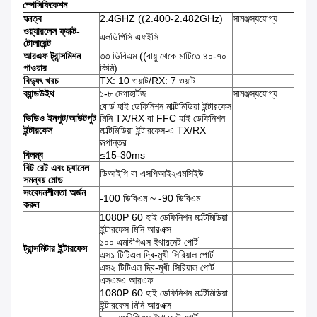
স্পেসিফিকেশন
ঘনত্ব
2.4GHZ ((2.400-2.482GHz)
সামঞ্জস্যযোগ্য
ওয়্যারলেস ফ্যাক্ট-
এলডিপিসি এফইসি
টোলারেন্ট
আরএফ ট্রান্সমিশন
৩৩ ডিবিএম ((বায়ু থেকে মাটিতে ৪০-৭০
পাওয়ার
কিমি)
বিদ্যুৎ খরচ
TX: 10 ওয়াট/RX: 7 ওয়াট
ব্যান্ডউইথ
১-৮ মেগাহার্টজ
সামঞ্জস্যযোগ্য
বোর্ড হাই ডেফিনিশন মাল্টিমিডিয়া ইন্টারফেস
ভিডিও ইনপুট/আউটপুট
মিনি TX/RX বা FFC হাই ডেফিনিশন
ইন্টারফেস
মাল্টিমিডিয়া ইন্টারফেস-এ TX/RX
রূপান্তর
বিলম্ব
≤15-30ms
বিট রেট এবং চ্যানেল
ডিআইপি বা এসপিআই২এমসিইউ
সমন্বয় মোড
সংবেদনশীলতা অর্জন
-100 ডিবিএম ~ -90 ডিবিএম
করুন
1080P 60 হাই ডেফিনিশন মাল্টিমিডিয়া
ইন্টারফেস মিনি আরএক্স
১০০ এমবিপিএস ইথারনেট পোর্ট
ট্রান্সমিটার ইন্টারফেস
এস১ টিটিএল দ্বি-মুখী সিরিয়াল পোর্ট
এস২ টিটিএল দ্বি-মুখী সিরিয়াল পোর্ট
এসএমএ আরএফ
1080P 60 হাই ডেফিনিশন মাল্টিমিডিয়া
ইন্টারফেস মিনি আরএক্স