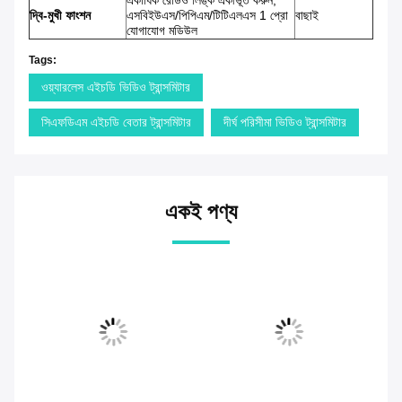
একাধিক রেডিও লিঙ্ক একীভূত করুন,
দ্বি-মুখী ফাংশন
এসবিইউএস/পিপিএম/টিটিএলএস 1 প্রো
বাছাই
যোগাযোগ মডিউল
Tags:
ওয়্যারলেস এইচডি ভিডিও ট্রান্সমিটার
সিএফডিএম এইচডি বেতার ট্রান্সমিটার
দীর্ঘ পরিসীমা ভিডিও ট্রান্সমিটার
একই পণ্য