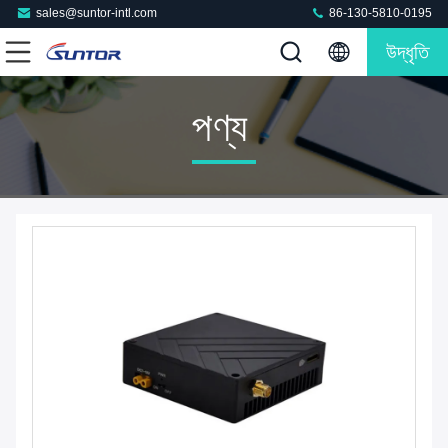
sales@suntor-intl.com
86-130-5810-0195
উদ্ধৃতি
পণ্য