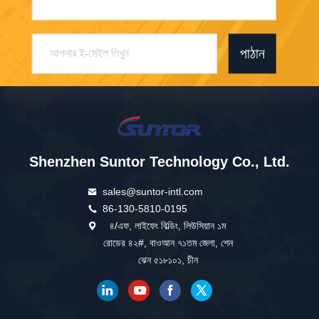
পাঠান
Shenzhen Suntor Technology Co., Ltd.
sales@suntor-intl.com
86-130-5810-0195
৪/এফ, লাইফেং বিল্ডিং, লিউসিয়ান ১ম
রোডের ৪২#, বাওআন ৭১তম জেলা, শেন
ঝেন ৫১৮১০১, চীন