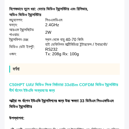
বিশেষভাবে তুলে ধরা:
বেতার ভিডিও ট্রান্সমিটার এবং রিসিভার
,
অডিও ভিডিও ট্রান্সমিটার
মড্যুলেশন:
সিওএফডিএম
ঘনত্ব:
2.4GHz
আরএফ ট্রান্সমিটেড
2W
পাওয়ার:
ট্রান্সমিশন রেঞ্জ:
স্থল থেকে বায়ু 40-70 কিমি
হাই ডেফিনিশন মাল্টিমিডিয়া ইন্টারফেস / ইথারনেট/
ভিডিও ডেটা ইনপুট:
RS232
ওজন:
Tx: 208g Rx: 100g
বর্ণনা
C50HPT UAV ভিডিও লিংক নির্মাতারা 33dBm COFDM ভিডিও ট্রান্সমিটার
দীর্ঘ র্যাগেন ইউএভি সংক্রমণের জন্য
আল্ট্রা লং র্যাগেন ইউএভি ট্রান্সমিশনের জন্য উচ্চ ক্ষমতা 33 ডিবিএম সিওএফডিএম
ভিডিও ট্রান্সমিটার
উপস্থাপনা: