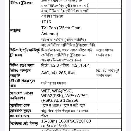
১০০ এমবিপিএস ইথারনেট পোর্ট
রিসিভার ইন্টারফেস
এস১ টিটিএল দ্বি-মুখী সিরিয়াল পোর্ট
এস২ টিটিএল দ্বি-মুখী সিরিয়াল পোর্ট
এসএমএ আরএফ
1T1R
TX: 7db ((25cm Omni
অ্যান্টেনা
Antenna)
আরএক্সঃ ১০ডিবি (ওমনি অ্যান্টেনা)
হাই ডেফিনিশন মাল্টিমিডিয়া ইন্টারফেস মিনি
ভিডিও ইনপুট/আউটপুট
টিএক্স/আরএক্স, অথবা এফএফসিকে হাই
ভয়েস ফাংশন
ইন্টারফেস
ডেফিনিশন মাল্টিমিডিয়া ইন্টারফেস-এ
সমর্থন করুন
আরএক্স/টিএক্সে রূপান্তর করুন
ভিডিও রঙের স্থান
ডিফল্ট 4:2:0 ঐচ্ছিকঃ 4:2২/৪:4:4
ভিডিও কম্প্রেস
বিট রেট আউটপুট
AVC, এইচ.265, টিএস
ফরম্যাট
সমর্থন করুন
বিট রেট সামঞ্জস্যের
সফটওয়্যার সমন্বয়
মোড
WEP, WPA(PSK),
যোগাযোগ চ্যানেল
WPA2(PSK), WPA+WPA2
এনক্রিপশন
(PSK), AES 125/256
ট্রান্সমিশন মোড
পয়েন্ট টু পয়েন্ট / পয়েন্ট টু মাল্টিপয়েন্ট
ট্রান্সমিশন দূরত্ব
বায়ু থেকে স্থল পর্যন্ত ৪০-৭০ কিমি
শুরু করার সময়
পঁচিশ
15-30ms 1080P60/720P60
সিস্টেমের মোট বিলম্ব
কোডিং এবং ডিকোডিং