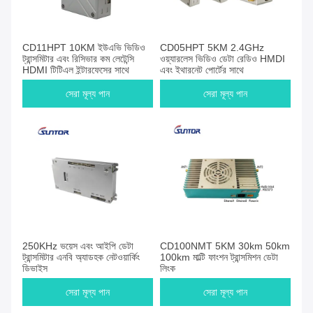
CD11HPT 10KM ইউএভি ভিডিও
CD05HPT 5KM 2.4GHz
ট্রান্সমিটার এবং রিসিভার কম লেটেন্সি
ওয়্যারলেস ভিডিও ডেটা রেডিও HMDI
HDMI টিটিএল ইন্টারফেসের সাথে
এবং ইথারনেট পোর্টের সাথে
সেরা মূল্য পান
সেরা মূল্য পান
250KHz ভয়েস এবং আইপি ডেটা
CD100NMT 5KM 30km 50km
ট্রান্সমিটার এনবি অ্যাডহক নেটওয়ার্কিং
100km মাল্টি ফাংশন ট্রান্সমিশন ডেটা
ডিভাইস
লিংক
সেরা মূল্য পান
সেরা মূল্য পান