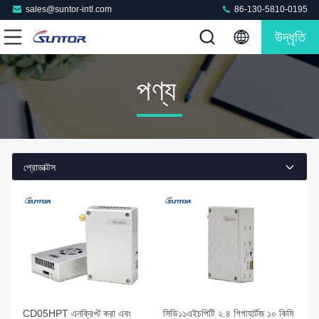
sales@suntor-intl.com
86-130-5810-0195
উদ্ধৃতি
পণ্য
প্রোডাক্টস
CD05HPT এনক্রিপ্ট করা এবং
সিডি১১এইচপিটি ২.৪ গিগাহার্টজ ১০ কিমি