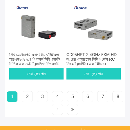
সিডি১১এইচপিটি এসবিইউএস/টিটিএল/
CD05HPT 2.4GHz 5KM HD
আরএস২৩২ ২.৪ গিগাহার্জ মিনি এইচডি
লং রেঞ্জ ওয়্যারলেস ভিডিও ডেটা RC
ভিডিও এবং ডেটা ট্রান্সমিশন সিওএফডিএম
লিঙ্ক ট্রান্সমিটার এবং রিসিভার
ইউএভির জন্য
সেরা মূল্য পান
সেরা মূল্য পান
1
2
3
4
5
6
7
8