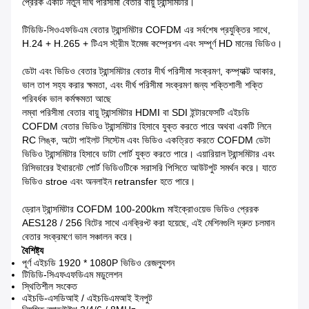
প্রেরক একটি নতুন দীর্ঘ পরিসীমা বেতার বায়ু ট্রান্সমিটার।
টিডিডি-সিওএফডিএম বেতার ট্রান্সমিটার COFDM এর সর্বশেষ প্রযুক্তির সাথে,
H.24 + H.265 + টিএস স্ট্রীম ইমেজ কম্প্রেশন এবং সম্পূর্ণ HD মানের ভিডিও।
ডেটা এবং ভিডিও বেতার ট্রান্সমিটার বেতার দীর্ঘ পরিসীমা সংক্রমণ, কম্প্যাক্ট আকার,
ভাল তাপ সহ্য করার ক্ষমতা, এবং দীর্ঘ পরিসীমা সংক্রমণ জন্য শক্তিশালী শক্তি
পরিবর্ধক ভাল কর্মক্ষমতা আছে
লম্বা পরিসীমা বেতার বায়ু ট্রান্সমিটার HDMI বা SDI ইন্টারফেসটি এইচডি
COFDM বেতার ভিডিও ট্রান্সমিটার হিসাবে যুক্ত করতে পারে অথবা একটি লিনে
RC লিঙ্ক, অটো পাইলট সিস্টেম এবং ভিডিও একত্রিত করতে COFDM ডেটা
ভিডিও ট্রান্সমিটার হিসাবে ডাটা পোর্ট যুক্ত করতে পারে। এয়ারিয়াল ট্রান্সমিটার এবং
রিসিভারের ইথারনেট পোর্ট ভিডিওটিকে সরাসরি পিসিতে আউটপুট সমর্থন করে। যাতে
ভিডিও stroe এবং অনলাইন retransfer হতে পারে।
ড্রোন ট্রান্সমিটার COFDM 100-200km মাইক্রোওয়েভ ভিডিও প্রেরক
AES128 / 256 বিটের সাথে এনক্রিপ্ট করা হয়েছে, এই মেশিনগুলি দ্রুত চলমান
বেতার সংক্রমণে ভাল সঞ্চালন করে।
বৈশিষ্ট্য
পূর্ণ এইচডি 1920 * 1080P ভিডিও রেজল্যুশন
টিডিডি-সিএফএফডিএম মডুলেশন
স্থিতিশীল সংকেত
এইচডি-এসডিআই / এইচডিএমআই ইনপুট