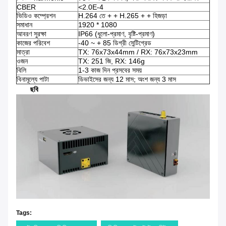
CBER
<2.0E-4
ভিডিও কম্প্রেশন
H.264 তে + + H.265 + + হিজড়া
সমাধান
1920 * 1080
আবরণ সুরক্ষা
IP66 (ধুলো-প্রমাণ, বৃষ্টি-প্রমাণ)
কাজের পরিবেশ
-40 ~ + 85 ডিগ্রী সেন্টিগ্রেড
মাত্রা
TX: 76x73x44mm / RX: 76x73x23mm
ওজন
TX: 251 জি, RX: 146g
বিলি
1-3 কাজ দিন প্রসবের সময়
বিনামূল্যে পাটা
ডিভাইসের জন্য 12 মাস; অংশ জন্য 3 মাস
ছবি
Tags: