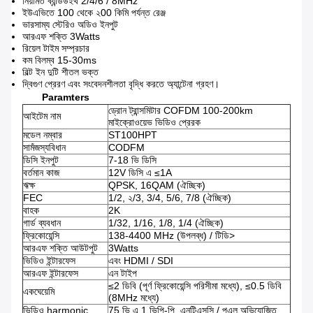
নিয়মিত ব্যান্ডউইথ 2/4/6 / 8MHz
ইউএভিতে 100 থেকে ২00 কিমি পর্যন্ত রেঞ্জ
ভারসাম্য স্টেরিও অডিও ইনপুট
আরএফ শক্তি 3Watts
রিয়েল টাইম সম্প্রচার
কম বিলম্ব 15-30ms
বিল্ট ইন দুটি শীতল ভক্ত
দ্বিগুণ প্রেরণ এবং সংবেদনশীলতা বৃদ্ধি করতে অ্যান্টেনা গ্রহণ।
Paramters
ড্রোন ট্রান্সমিটার COFDM 100-200km
আইটেম নাম
মাইক্রোওয়েভ ভিডিও প্রেরক
মডেল নম্বার
ST100HPT
সামঁজস্যবিধান
CODFM
ডিসি ইনপুট
7-18 ভি ডিসি
বর্তমান কাজ
12V ডিসি এ ≤1A
ঋক্ষ
QPSK, 16QAM (ঐচ্ছিক)
FEC
1/2, ২/3, 3/4, 5/6, 7/8 (ঐচ্ছিক)
বাহক
2K
গার্ড ব্যবধান
1/32, 1/16, 1/8, 1/4 (ঐচ্ছিক)
ফ্রিকোয়েন্সি
138-4400 MHz (উপলব্ধ) / টিডি>
আরএফ শক্তি আউটপুট
3Watts
ভিডিও ইন্টারফেস
এবং HDMI / SDI
আরএফ ইন্টারফেস
এন টাইপ
≤2 ডিবি (পূর্ণ ফ্রিকোয়েন্সি পরিসীমা মধ্যে), ≤0.5 ডিবি
একঘেয়েমি
(8MHz মধ্যে)
ভিডিও harmonic
75 ভি এ 1 ভিপি-পি, এনটিএসসি / পএল অভিযোজিত