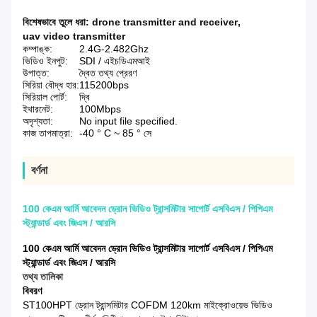
বিশেষভাবে তুলে ধরা:
drone transmitter and receiver
,
uav video transmitter
কম্পাঙ্ক:
2.4G-2.482Ghz
ভিডিও ইনপুট:
SDI / এইচডিএমআই
উপাত্ত:
দ্বৈত তথ্য প্রেরণ
সিরিয়া বৌদ্ধ হার:
115200bps
সিরিয়াল পোর্ট:
দ্বি
ইথারনেট:
100Mbps
অদৃশ্যতা:
No input file specified.
কাজ তাপমাত্রা:
-40 ° C ~ 85 ° সে
বর্ণনা
100 কেএম আর্মি আবেদন ড্রোন ভিডিও ট্রান্সমিটার সাপোর্ট এসবিএস / পিপিএম
স্ট্যান্ডার্ড এবং জিএস / আরসি
100 কেএম আর্মি আবেদন ড্রোন ভিডিও ট্রান্সমিটার সাপোর্ট এসবিএস / পিপিএম
স্ট্যান্ডার্ড এবং জিএস / আরসি
তথ্য তালিকা
বিবরণ
ST100HPT ড্রোন ট্রান্সমিটার COFDM 120km মাইক্রোওয়েভ ভিডিও