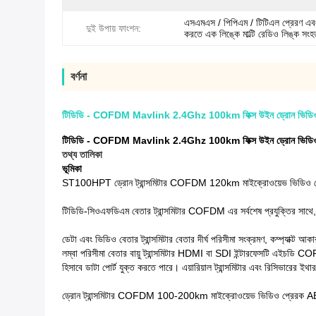
এসএমএস / পিপিএম / টিটিএল প্রেরণ এবং
দুই উপায় ফাংশন:
করতে এক লিঙ্কে মাল্টি রেডিও লিঙ্ক সং
বর্ণনা
টিডিডি - COFDM Mavlink 2.4Ghz 100km ফিক্স উইন ড্রোন ভিডিও ট্রান্সম
টিডিডি - COFDM Mavlink 2.4Ghz 100km ফিক্স উইন ড্রোন ভিডিও ট্রান্সম
তথ্য তালিকা
ভূমিকা
ST100HPT ড্রোন ট্রান্সমিটার COFDM 120km মাইক্রোওয়েভ ভিডিও প্রেরক এক
টিডিডি-সিওএফডিএম বেতার ট্রান্সমিটার COFDM এর সর্বশেষ প্রযুক্তির সাথে
ডেটা এবং ভিডিও বেতার ট্রান্সমিটার বেতার দীর্ঘ পরিসীমা সংক্রমণ, কম্প্যাক্ট আ
লম্বা পরিসীমা বেতার বায়ু ট্রান্সমিটার HDMI বা SDI ইন্টারফেসটি এইচডি
হিসাবে ডাটা পোর্ট যুক্ত করতে পারে।
এয়ারিয়াল ট্রান্সমিটার এবং রিসিভারের 
ড্রোন ট্রান্সমিটার COFDM 100-200km মাইক্রোওয়েভ ভিডিও প্রেরক AES12