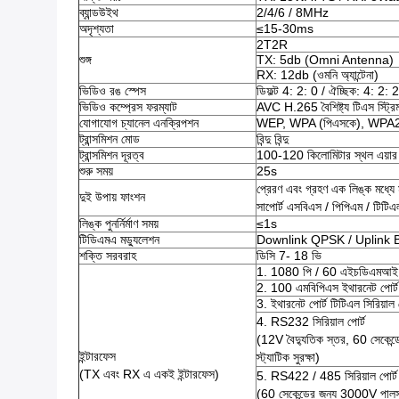
ব্যান্ডউইথ
2/4/6 / 8MHz
অদৃশ্যতা
≤15-30ms
2T2R
শুঙ্গ
TX: 5db (Omni Antenna)
RX: 12db (ওমনি অ্যান্টেনা)
ভিডিও রঙ স্পেস
ডিফল্ট 4: 2: 0 / ঐচ্ছিক: 4: 2: 
ভিডিও কম্প্রেস ফরম্যাট
AVC H.265 বৈশিষ্ট্য টিএস স্ট্র
যোগাযোগ চ্যানেল এনক্রিপশন
WEP, WPA (পিএসকে), WPA2
ট্রান্সমিশন মোড
বিন্দু বিন্দু
ট্রান্সমিশন দূরত্ব
100-120 কিলোমিটার স্থল এয়ার
শুরু সময়
25s
প্রেরণ এবং গ্রহণ এক লিঙ্ক মধ্যে 
দুই উপায় ফাংশন
সাপোর্ট এসবিএস / পিপিএম / টিটিএ
লিঙ্ক পুনর্নির্মাণ সময়
≤1s
টিডিএমএ মড্যুলেশন
Downlink QPSK / Uplink
শক্তি সরবরাহ
ডিসি 7- 18 ভি
1. 1080 পি / 60 এইচডিএমআই 
2. 100 এমবিপিএস ইথারনেট পোর্ট
3. ইথারনেট পোর্ট টিটিএল সিরিয়াল 
4. RS232 সিরিয়াল পোর্ট
(12V বৈদ্যুতিক স্তর, 60 সেকেন্
ইন্টারফেস
স্ট্যাটিক সুরক্ষা)
(TX এবং RX এ একই ইন্টারফেস)
5. RS422 / 485 সিরিয়াল পোর্ট
(60 সেকেন্ডের জন্য 3000V পালস ভো