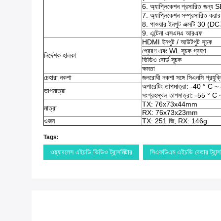
6. অ্যাপ্লিকেশন প্রসারিত জন্য 
7. অ্যাপ্লিকেশন সম্প্রসারিত করার
8. পাওয়ার ইনপুট এক্সটি 30 (
9. এন্টেনা এসএমএ আরএফ
HDMI ইনপুট / আউটপুট সূচক
প্রেরণ এবং WL সূচক গ্রহণ
নির্দেশক হালকা
ভিডিও বোর্ড সূচক
ক্ষমতা
চেহারা নকশা
জলরোধী নকশা সঙ্গে সিএনসি প্রযুক্ত
অপারেটিং তাপমাত্রা: -40 ° C ~
তাপমাত্রা
সংগ্রহস্থল তাপমাত্রা: -55 ° C
TX: 76x73x44mm
মাত্রা
RX: 76x73x23mm
ওজন
TX: 251 জি, RX: 146g
Tags:
ওয়্যারলেস এইচডি ভিডিও ট্রান্সমিটার
সিএফডিএম এইচডি বেতার ট্রান্স