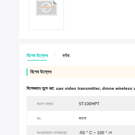
বিশেষ উল্লেখ
বর্ণনা
বিশেষ উল্লেখ
বিশেষভাবে তুলে ধরা:
uav video transmitter
,
drone wireless 
মডেল নম্বর:
ST100HPT
রঙ:
কালো
সংগ্রহস্থল তাপমাত্রা:
-55 ° C ~ 100 ° সে