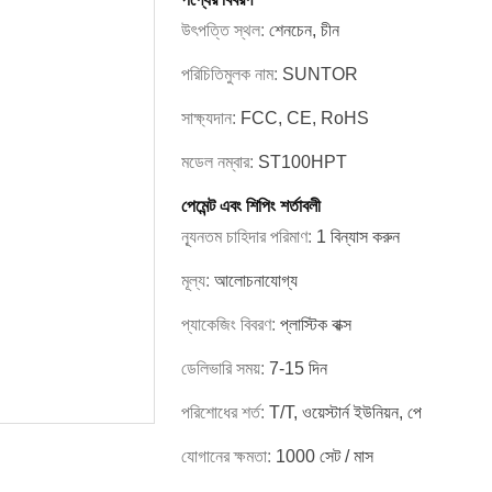
উৎপত্তি স্থল:
শেনচেন, চীন
পরিচিতিমুলক নাম:
SUNTOR
সাক্ষ্যদান:
FCC, CE, RoHS
মডেল নম্বার:
ST100HPT
পেমেন্ট এবং শিপিং শর্তাবলী
ন্যূনতম চাহিদার পরিমাণ:
1 বিন্যাস করুন
মূল্য:
আলোচনাযোগ্য
প্যাকেজিং বিবরণ:
প্লাস্টিক বাক্স
ডেলিভারি সময়:
7-15 দিন
পরিশোধের শর্ত:
T/T, ওয়েস্টার্ন ইউনিয়ন, পে
যোগানের ক্ষমতা:
1000 সেট / মাস