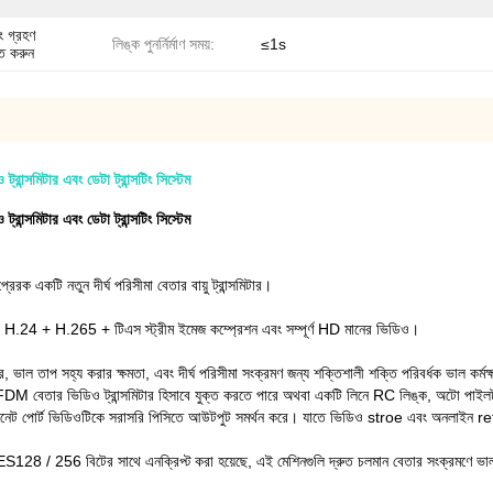
 গ্রহণ
লিঙ্ক পুনর্নির্মাণ সময়:
≤1s
হত করুন
িটার এবং ডেটা ট্রান্সটিং সিস্টেম
িটার এবং ডেটা ট্রান্সটিং সিস্টেম
টি নতুন দীর্ঘ পরিসীমা বেতার বায়ু ট্রান্সমিটার।
, H.24 + H.265 + টিএস স্ট্রীম ইমেজ কম্প্রেশন এবং সম্পূর্ণ HD মানের ভিডিও।
কার, ভাল তাপ সহ্য করার ক্ষমতা, এবং দীর্ঘ পরিসীমা সংক্রমণ জন্য শক্তিশালী শক্তি পরিবর্ধক ভাল কর্ম
 COFDM বেতার ভিডিও ট্রান্সমিটার হিসাবে যুক্ত করতে পারে অথবা একটি লিনে RC লিঙ্ক, অটো পা
ইথারনেট পোর্ট ভিডিওটিকে সরাসরি পিসিতে আউটপুট সমর্থন করে।
যাতে ভিডিও stroe এবং অনলাইন re
8 / 256 বিটের সাথে এনক্রিপ্ট করা হয়েছে, এই মেশিনগুলি দ্রুত চলমান বেতার সংক্রমণে ভাল