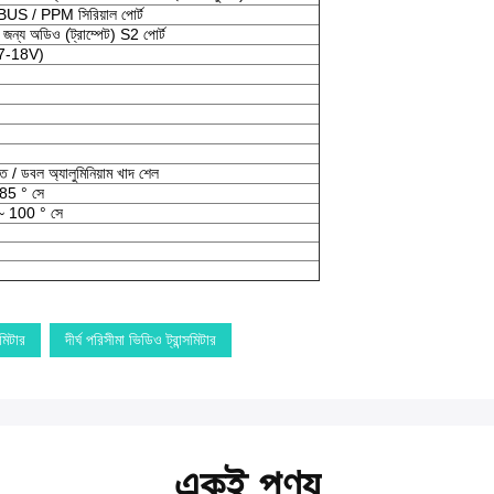
SBUS / PPM সিরিয়াল পোর্ট
 জন্য অডিও (ট্রাম্পেট) S2 পোর্ট
DC7-18V)
ি / ডবল অ্যালুমিনিয়াম খাদ শেল
 85 ° সে
 ~ 100 ° সে
মিটার
দীর্ঘ পরিসীমা ভিডিও ট্রান্সমিটার
একই পণ্য