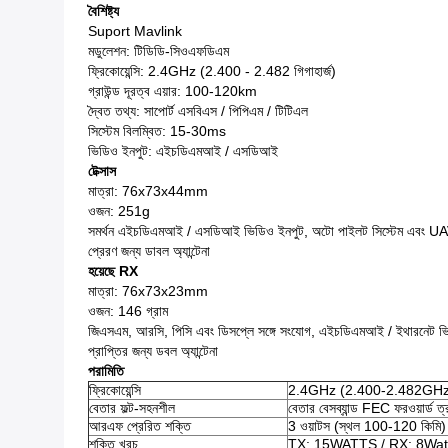
বৈশিষ্ট্য
Suport Mavlink
মডুলেশন: টিডিডি-সিওএফডিএম
ফ্রিকোয়েন্সি: 2.4GHz (2.400 - 2.482 গিগাহার্জ)
গ্রাউন্ড দূরত্ব এয়ার: 100-120km
দ্বৈত তথ্য: সাপোর্ট এসবিএস / পিপিএম / টিটিএল
সিস্টেম বিলম্বিত: 15-30ms
ভিডিও ইনপুট: এইচডিএমআই / এসডিআই
টেক্সাস
মাত্রা: 76x73x44mm
ওজন: 251g
সমর্থন এইচডিএমআই / এসডিআই ভিডিও ইনপুট, অটো পাইলট সিস্টেম এবং U
প্রেরণ জন্য ডাবল অ্যান্টেনা
হয়েছে RX
মাত্রা: 76x73x23mm
ওজন: 146 গ্রাম
জিএসএম, আরসি, পিসি এবং ডিসপ্লে সঙ্গে সংযোগ, এইচডিএমআই / ইথারনেট ভ
প্রাপ্তির জন্য ডবল অ্যান্টেনা
পরামিতি
ফ্রিকোয়েন্সি
2.4GHz (2.400-2.482GHz
বেতার ফল্ট-সহনশীল
বেতার বেসব্যান্ড FEC ফরওয়ার্ড
আরএফ প্রেরিত শক্তি
3 ওয়াটস (স্থল 100-120 কিমি)
শক্তি খরচ
TX: 15WATTS / RX: 8Wat