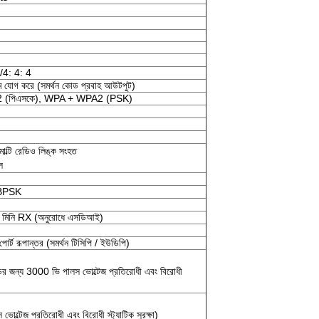
2/4: 4: 4
িম যোগ করে (সমর্থন কোড প্রবাহ আউটপুট)
 (পিএসকে), WPA + WPA2 (PSK)
মাল্টি রেডিও লিঙ্ক সংহত
ল
 BPSK
মিনি RX (অনুরোধে এসডিআই)
পোর্ট রূপান্তর (সমর্থন টিসিপি / ইউডিপি)
ডের জন্য 3000 ভি পালস ভোল্টেজ প্রতিরোধী এবং বিরোধী
ল্টেজ প্রতিরোধী এবং বিরোধী স্ট্যাটিক সুরক্ষা)