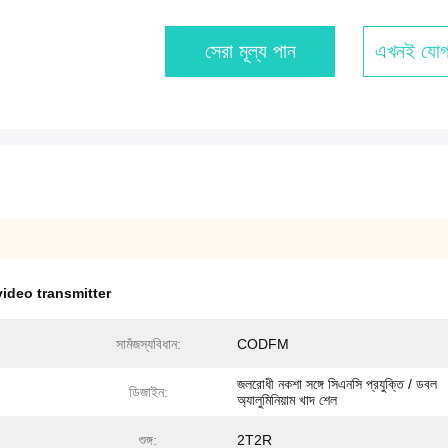
সেরা মূল্য পান
এখনই যোগ
video transmitter
সামঁজস্যবিধান:
CODFM
জলরোধী নকশা সঙ্গে সিএনসি প্রযুক্তি / ডবল
ডিজাইন:
অ্যালুমিনিয়াম খাদ শেল
শুঙ্গ:
2T2R