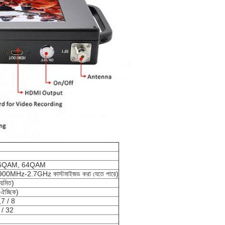
16QAM, 64QAM
(900MHz-2.7GHz কাস্টমাইজড করা যেতে পারে)
়মিত)
ঐচ্ছিক)
,7 / 8
 / 32