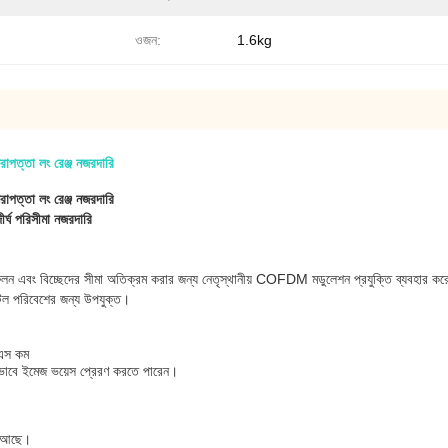
ওজন:
1.6kg
াপত্তা লং রেঞ্জ নজরদারি
াপত্তা লং রেঞ্জ নজরদারি
্ঘ পরিসীমা নজরদারি
লন এবং বিচ্ছেদের সীমা অতিক্রম করার জন্য নেতৃস্থানীয় COFDM মডুলেশন প্রযুক্তি ব্যবহার কর
জটিল পরিবেশের জন্য উপযুক্ত।
মএস কম
শীলভাবে ইমেজ ভয়েস প্রেরণ করতে পারেন।
না আছে।