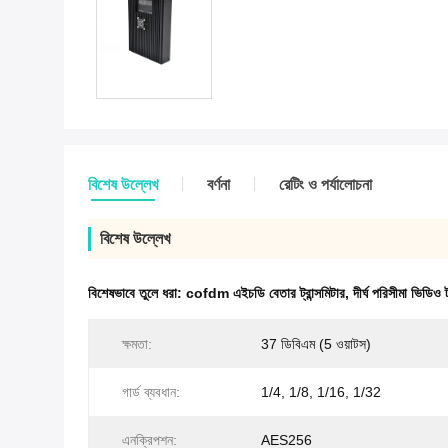
বিশেষ উল্লেখ
বর্ণনা
রেটিং ও পর্যালোচনা
বিশেষ উল্লেখ
বিশেষভাবে তুলে ধরা:
cofdm এইচডি বেতার ট্রান্সমিটার
,
দীর্ঘ পরিসীমা ভিডিও ট্
ক্ষমতা:
37 ডিবিএম (5 ওয়াটস)
গার্ড ব্যবধান:
1/4, 1/8, 1/16, 1/32
এনক্রিপশন:
AES256