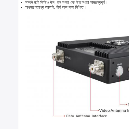
সমর্থন মাল্টি ভিডিও উত্স, মান সংজ্ঞা এবং উচ্চ সংজ্ঞা সামঞ্জস্যপূর্ণ।
অপসারণযোগ্য ব্যাটারি, দীর্ঘ কাজ সময় নিশ্চিত।