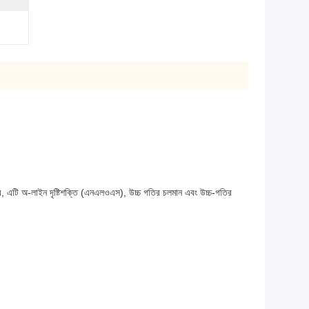
ে, এটি অ-লাইন দৃষ্টিশক্তি (এনএলওএস), উচ্চ গতির চলমান এবং উচ্চ-গতির