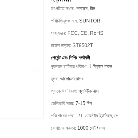
উৎপত্তি স্থল:
শেনচেন, চীন
পরিচিতিমুলক নাম:
SUNTOR
সাক্ষ্যদান:
FCC, CE, RoHS
মডেল নম্বার:
ST9502T
পেমেন্ট এবং শিপিং শর্তাবলী
ন্যূনতম চাহিদার পরিমাণ:
1 বিন্যাস করুন
মূল্য:
আলোচনাযোগ্য
প্যাকেজিং বিবরণ:
প্লাস্টিক বাক্স
ডেলিভারি সময়:
7-15 দিন
পরিশোধের শর্ত:
T/T, ওয়েস্টার্ন ইউনিয়ন, পে
যোগানের ক্ষমতা:
1000 সেট / মাস