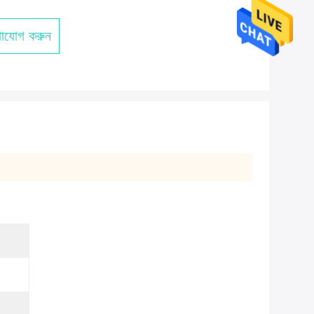
াযোগ করুন