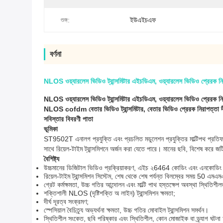
শুঙ্গ:
ইউএইচএফ
বর্ণনা
NLOS ওয়্যারলেস ভিডিও ট্রান্সমিটার এইচডিএম, ওয়্যারলেস ভিডিও প্রেরক নির
NLOS ওয়্যারলেস ভিডিও ট্রান্সমিটার এইচডিএম, ওয়্যারলেস ভিডিও প্রেরক নির
NLOS cofdm বেতার ভিডিও ট্রান্সমিটার, বেতার ভিডিও প্রেরক নিরাপত্তা দীর
সবিস্তার বিবরণী পাতা
ভূমিকা
ST9502T এনালগ প্রযুক্তি এবং প্রচলিত মডুলেশন প্রযুক্তির মাল্টিপথ প্রতিফ
সাথে রিয়েল-টাইম ট্রান্সমিশনে অর্জন করা যেতে পারে। মানের ছবি, বিশেষ করে 
বৈশিষ্ট্য
উচ্চমানের ডিজিটাল ভিডিও প্রক্রিয়াকরণ, এইচ ২6464 কোডিং এবং এনকোডিং
রিয়েল-টাইম ট্রান্সমিশন সিস্টেম, শেষ থেকে শেষ পর্যন্ত বিলম্বের সময় 50 এমএ
গ্রেট কর্মক্ষমতা, উচ্চ গতির আন্দোলন এবং মাল্টি পাথ হস্তক্ষেপ অবস্থা স্থিতি
শক্তিশালী NLOS (দৃষ্টিশক্তি অ লাইন) ট্রান্সমিশন ক্ষমতা;
দীর্ঘ দূরত্ব সংক্রমণ;
স্পেসিয়াল বৈচিত্র্য অভ্যর্থনা ক্ষমতা, উচ্চ গতির মোবাইল ট্রান্সমিশন সমর্থন।
স্থিতিশীল সংকেত, ছবি পরিষ্কার এবং স্থিতিশীল, কোন মোজাইক বা ড্র্যাগ ঘট