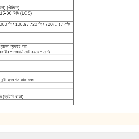
েনা) (ঐচ্ছিক)
 15-30 কিমি (LOS)
80 পি / 1080i / 720 পি / 720i ...) / এভি
্যানেল ব্যবহার করে
ারীর পাসওয়ার্ড সেট করতে পারেন)
্টা ক্রমাগত কাজ সময়
ব্যাটারি ছাড়া)