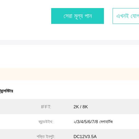
সেরা মূল্য পান
এখনই যোগ
রান্সমিটার
IFFT:
2K / 8K
ব্যান্ডউইথ:
২/3/4/5/6/7/8 মেগাহার্টজ
শক্তি ইনপুট:
DC12V3.5A