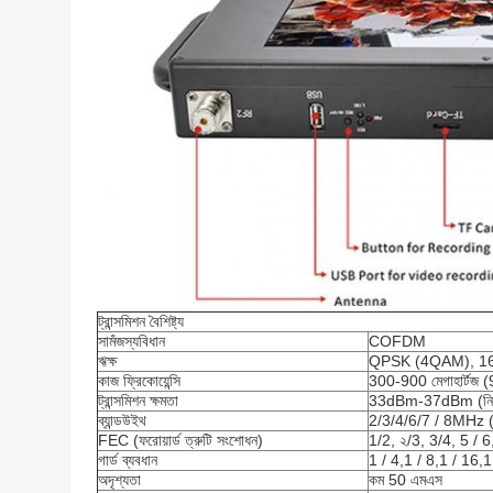
ট্রান্সমিশন বৈশিষ্ট্য
সামঁজস্যবিধান
COFDM
ঋক্ষ
QPSK (4QAM), 
কাজ ফ্রিকোয়েন্সি
300-900 মেগাহার্টজ 
ট্রান্সমিশন ক্ষমতা
33dBm-37dBm (নিয
ব্যান্ডউইথ
2/3/4/6/7 / 8MHz (
FEC (ফরোয়ার্ড ত্রুটি সংশোধন)
1/2, ২/3, 3/4, 5 / 6
গার্ড ব্যবধান
1 / 4,1 / 8,1 / 16,1
অদৃশ্যতা
কম 50 এমএস