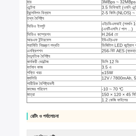
হার
3MBps ~ 32MBps
এন্টেনা
3.5 ডিবিআই (ওমনি এন্ট
ট্রান্সমিশন বিন্যাস
2-5 কিমি (NLOS) ~
তথ্য বৈশিষ্ট্য
এইচডিএমআই (সমর্থন 10
ভিডিও ইনপুট
(এনটিএসসি / পাল ...)
ভিডিও কম্প্রেশন
H.264 তে
আরএফ ইন্টারফেস
ইউএইচএফ
পরামিতি নিয়ন্ত্রণ পদ্ধতি
ডিজিটাল LED কন্ট্রোল প
এনক্রিপশন
256-বিট AES (ব্যবহারক
বৈদ্যুতিক বৈশিষ্ট্য
কার্যকরী ভোল্টেজ
ডিসি 12 ভি
বর্তমান কাজ
3.5 এ
শক্তি খরচ
≤15W
ব্যাটারি
12V / 7800mAh, 5 ঘন
শারীরিক বৈশিষ্ট্যাবলী
কাজের পরিবেশ
-10 ~ 70 ℃
মাত্রা
150 × 120 × 45 মিমি (
1.2 কেজি ফাইলের
রেটিং ও পর্যালোচনা