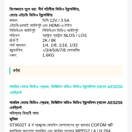
বিশেষভাবে তুলে ধরা:
দীর্ঘ পরিসীমা ভিডিও ট্রান্সমিটার
,
বেতার এইচডি ভিডিও ট্রান্সমিটার
ক্ষমতা:
ডিসি 12V / 3.5A
এইচডিএমআই আউটপুট:
এবং HDMI-এ-টাইপ
সিভিবিএস আউটপুট:
সিভিবিএস ভিডিও আউটপুট
পরিবেশ:
গ্রাউন্ড গ্রাউন্ড NLOS / LOS
IFFT:
2K / 8K
গার্ড ব্যবধান:
1/4, 1/8, 1/16, 1/32
ব্যান্ডউইথ:
২/3/4/5/6/7/8 মেগাহার্টজ
ওজন:
1.6KG
বর্ণনা
সামরিক বেতার ভিডিও প্রেরক, ডিজিটাল অডিও ভিডিও ট্রান্সমিশন চ্যানেল AES256
এনক্রিপ্ট
সামরিক বেতার ভিডিও প্রেরক, ডিজিটাল অডিও ভিডিও ট্রান্সমিশন চ্যানেল AES256
এনক্রিপ্ট
সবিস্তার বিবরণী পাতা
ভূমিকা
ST9502T 4 র্থ প্রজন্মের মোবাইল যোগাযোগের মূল ব্যবহার COFDM মাল্টি
ক্যারিয়ার মডুলেশন প্রযুক্তি এবং কার্যকর নতুনত্ব MPEG2 / 4 / H.264