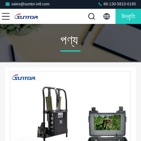
sales@suntor-intl.com
86-130-5810-0195
উদ্ধৃতি
পণ্য