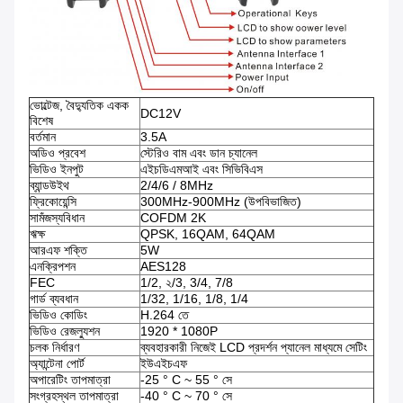
ভোল্টেজ, বৈদ্যুতিক একক
DC12V
বিশেষ
বর্তমান
3.5A
অডিও প্রবেশ
স্টেরিও বাম এবং ডান চ্যানেল
ভিডিও ইনপুট
এইচডিএমআই এবং সিভিবিএস
ব্যান্ডউইথ
2/4/6 / 8MHz
ফ্রিকোয়েন্সি
300MHz-900MHz (উপবিভাজিত)
সামঁজস্যবিধান
COFDM 2K
ঋক্ষ
QPSK, 16QAM, 64QAM
আরএফ শক্তি
5W
এনক্রিপশন
AES128
FEC
1/2, ২/3, 3/4, 7/8
গার্ড ব্যবধান
1/32, 1/16, 1/8, 1/4
ভিডিও কোডিং
H.264 তে
ভিডিও রেজল্যুশন
1920 * 1080P
চলক নির্ধারণ
ব্যবহারকারী নিজেই LCD প্রদর্শন প্যানেল মাধ্যমে সেটিং
অ্যান্টেনা পোর্ট
ইউএইচএফ
অপারেটিং তাপমাত্রা
-25 ° C ~ 55 ° সে
সংগ্রহস্থল তাপমাত্রা
-40 ° C ~ 70 ° সে