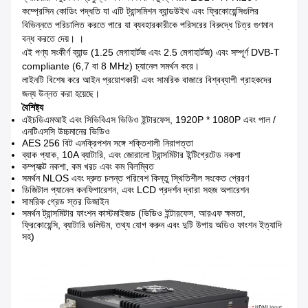
কম্প্রেসিন কোডিং পদ্ধতি যা এটি ট্রান্সমিশন ব্যান্ডউইথ এবং ফ্রিকোয়েন্সিগুলির
বিভিন্নতে পরিচালিত করতে পারে যা ব্যবহারকারীকে পরিসরের বিরুদ্ধে চিত্র গুণমান
বন্ধ করতে দেয়। ।
এই পণ্য সংকীর্ণ ব্যান্ড (1.25 মেগাহার্টজ এবং 2.5 মেগাহার্টজ) এবং সম্পূর্ণ DVB-T
compliante (6,7 বা 8 MHz) চ্যানেল সমর্থন করে।
লাইনটি বিশেষ করে আইন প্রয়োগকারী এবং সামরিক বাজারে বিশ্বব্যাপী গ্রাহকদের
জন্য উন্নত করা হয়েছে।
বৈশিষ্ট্য
এইচডিএমআই এবং সিভিবিএস ভিডিও ইন্টারফেস, 1920P * 1080P এবং পাল /
এনটিএসসি উচ্চমানের ভিডিও
AES 256 বিট এনক্রিপশন সঙ্গে শক্তিশালী নিরাপত্তা
ব্যাক প্যাক, 10A ব্যাটারি, এবং জোরালো ট্রান্সমিটার ইন্টিগ্রেটেড নকশা
কম্প্যাক্ট নকশা, কম খরচ এবং কম বিলম্বিত
সমর্থন NLOS এবং দ্রুত চলন্ত পরিবেশ কিন্তু স্থিতিশীল সংকেত প্রেরণ
ডিজিটাল প্যানেল কনফিগারেশন, এবং LCD প্রদর্শন দ্বারা সহজ অপারেশন
সামরিক গ্রেড স্তর ডিজাইন
সমর্থন ট্রান্সমিটার ফাংশন কাস্টমাইজড (ভিডিও ইন্টারফেস, আরএফ ক্ষমতা,
ফ্রিকোয়েন্সি, ব্যাটারি ভলিউম, তথ্য যোগ করুন এবং দুটি উপায় অডিও ফাংশন ইত্যাদি
সহ)