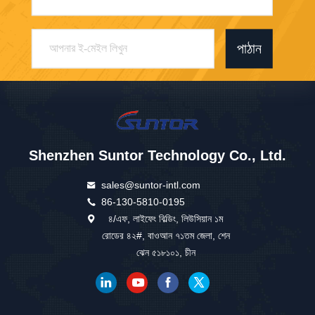
পাঠান
Shenzhen Suntor Technology Co., Ltd.
sales@suntor-intl.com
86-130-5810-0195
৪/এফ, লাইফেং বিল্ডিং, লিউসিয়ান ১ম
রোডের ৪২#, বাওআন ৭১তম জেলা, শেন
ঝেন ৫১৮১০১, চীন