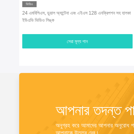
হালকা
জরুরী এবং ড্রোন যোগাযোগের জন্য কৌশলগত আইপি MESH কমান্ড
স্টেশন
সেরা মূল্য পান
আপনার তদন্ত পা
অনুগ্রহ করে আমাদের আপনার অনুরোধ পাঠ
আপনাকে উত্তর দেব।