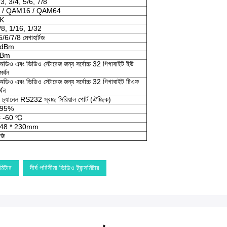
/3, 3/4, 5/6, 7/8
 / QAM16 / QAM64
8K
/8, 1/16, 1/32
/6/7/8 মেগাহার্টজ
4dBm
dBm
় অডিও এবং ভিডিও স্টোরেজ জন্য সর্বোচ্চ 32 গিগাবাইট ইউ
র্থন
় অডিও এবং ভিডিও স্টোরেজ জন্য সর্বোচ্চ 32 গিগাবাইট টিএফ
্থন
1 চ্যানেল RS232 স্বচ্ছ সিরিয়াল পোর্ট (ঐচ্ছিক)
-95%
 -60 ℃
 48 * 230mm
জি
মিটার
দীর্ঘ পরিসীমা ভিডিও ট্রান্সমিটার