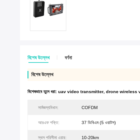
বিশেষ উল্লেখ
বর্ণনা
বিশেষ উল্লেখ
বিশেষভাবে তুলে ধরা:
uav video transmitter
,
drone wireless 
সামঁজস্যবিধান:
COFDM
আরএফ শক্তি:
37 ডিবিএম (5 ওয়াটস)
স্থল পরিসীমা এয়ার:
10-20km