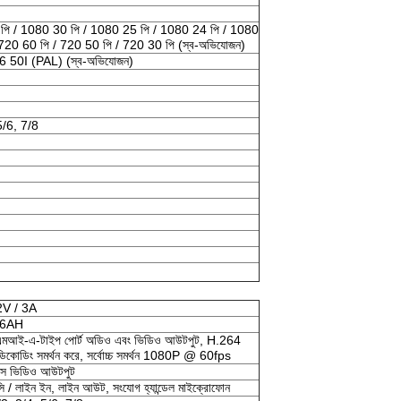
পি / 1080 30 পি / 1080 25 পি / 1080 24 পি / 1080
0 60 পি / 720 50 পি / 720 30 পি (স্ব-অভিযোজন)
50I (PAL) (স্ব-অভিযোজন)
5/6, 7/8
2V / 3A
 6AH
মআই-এ-টাইপ পোর্ট অডিও এবং ভিডিও আউটপুট, H.264
িকোডিং সমর্থন করে, সর্বোচ্চ সমর্থন 1080P @ 60fps
এস ভিডিও আউটপুট
 / লাইন ইন, লাইন আউট, সংযোগ হ্যান্ডেল মাইক্রোফোন