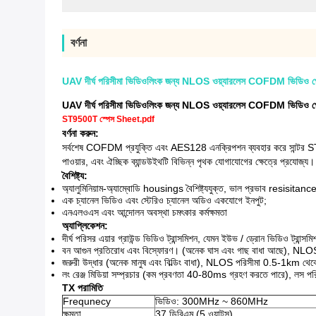
বর্ণনা
UAV দীর্ঘ পরিসীমা ভিডিওলিংক জন্য NLOS ওয়্যারলেস COFDM ভিডিও প্
UAV দীর্ঘ পরিসীমা ভিডিওলিংক জন্য NLOS ওয়্যারলেস COFDM ভিডিও প্
ST9500T স্পেস Sheet.pdf
বর্ণনা করুন:
সর্বশেষ COFDM প্রযুক্তি এবং AES128 এনক্রিপশন ব্যবহার করে সান্টর ST9
পাওয়ার, এবং ঐচ্ছিক ব্যান্ডউইথটি বিভিন্ন পৃথক যোগাযোগের ক্ষেত্রে প্রযোজ্য।
বৈশিষ্ট্য:
অ্যালুমিনিয়াম-অ্যাম্বোডি housings বৈশিষ্ট্যযুক্ত, ভাল প্রভাব resisitan
এক চ্যানেল ভিডিও এবং স্টেরিও চ্যানেল অডিও একযোগে ইনপুট;
এনএলওএস এবং আন্দোলন অবস্থা চমৎকার কর্মক্ষমতা
অ্যাপ্লিকেশন:
দীর্ঘ পরিসর এয়ার গ্রাউন্ড ভিডিও ট্রান্সমিশন, যেমন ইউভ / ড্রোন ভিডিও ট্রান্সম
বন আগুন প্রতিরোধ এবং বিস্ফোরণ। (অনেক ঘাস এবং গাছ বাধা আছে), NLO
জরুরী উদ্ধার (অনেক মানুষ এবং বিল্ডিং বাধা), NLOS পরিসীমা 0.5-1km থে
লং রেঞ্জ মিডিয়া সম্প্রচার (কম প্রবণতা 40-80ms গ্রহণ করতে পারে), লস প
TX পরামিতি
Frequnecy
ভিডিও: 300MHz ~ 860MHz
ক্ষমতা
37 ডিবিএম (5 ওয়াটস)