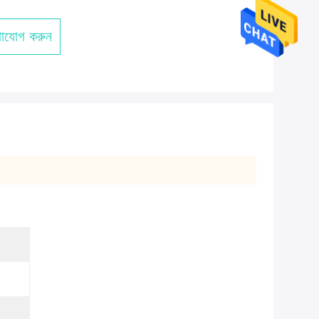
াযোগ করুন