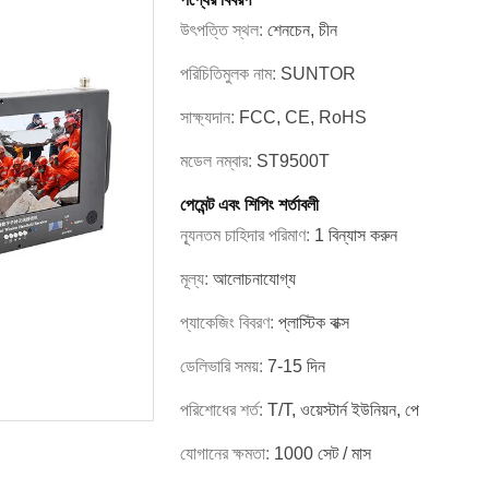
উৎপত্তি স্থল:
শেনচেন, চীন
পরিচিতিমুলক নাম:
SUNTOR
সাক্ষ্যদান:
FCC, CE, RoHS
মডেল নম্বার:
ST9500T
পেমেন্ট এবং শিপিং শর্তাবলী
ন্যূনতম চাহিদার পরিমাণ:
1 বিন্যাস করুন
মূল্য:
আলোচনাযোগ্য
প্যাকেজিং বিবরণ:
প্লাস্টিক বাক্স
ডেলিভারি সময়:
7-15 দিন
পরিশোধের শর্ত:
T/T, ওয়েস্টার্ন ইউনিয়ন, পে
যোগানের ক্ষমতা:
1000 সেট / মাস