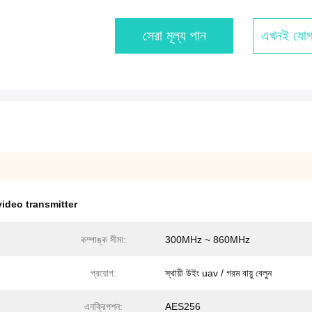
সেরা মূল্য পান
এখনই যোগ
video transmitter
কম্পাঙ্ক সীমা:
300MHz ~ 860MHz
প্রয়োগ:
স্থায়ী উইং uav / গরম বায়ু বেলুন
এনক্রিপশন:
AES256