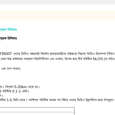
রেরক রিসিভার
রেরক রিসিভার
500T বেতার ভিডিও নজরদারি সিস্টেম ব্যবহারকারীকে পরিচ্ছন্ন নিরাপদ ভিডিও রিসেপশন নিশ্চি
যেমন উচ্চ কর্মক্ষমতা সংক্রমণ স্থিতিশীলতা এবং গুণমান, বিশেষ করে দীর্ঘ পরিসীমা NLOS (অ লাইন-দ
ce এবং তাপ অপচয়;
িশন।
বিন্যাস 5-20km থেকে হয়।
S পরিসীমা 0.1-1 কেমি।
কে।
রিসীমা 1-5 কিমি থেকে।
সংক্ষিপ্ত পরিসীমা কয়েক শত মিটার বেতার ভিডিও ট্রান্সমিশন জন্য উপযুক্ত 