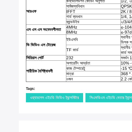
কনভোলিউশন কোডিং অনুপাত
1/2, ২
সামঁজস্যবিধান
QPSK
আরএফ
IFFT
2K / 
গার্ড ব্যবধান
1/4, 1
ব্যান্ডউইথ
২/3/4/5
4MHz
≤-10
এস এস এস
সংবেদনশীলতা
8MHz
≤-97
স্থানীয
ইউএসবি
ডিস্ক সম
ভি
ভিডিও
এস
টোরেজ
স্থানীয
TF কার্ড
কার্ড সমর
সিরিয়াল পোর্ট
232
সমর্থন 
অপারেটিং আর্দ্রতা
10% 
কাজ টেম্পারেটু
-15 ℃
শারীরিক বৈশিষ্ট্যাবলী
মাত্রা
368 *
ওজন
2.2 কে
Tags:
ওয়্যারলেস এইচডি ভিডিও ট্রান্সমিটার
সিএফডিএম এইচডি বেতার ট্রান্স