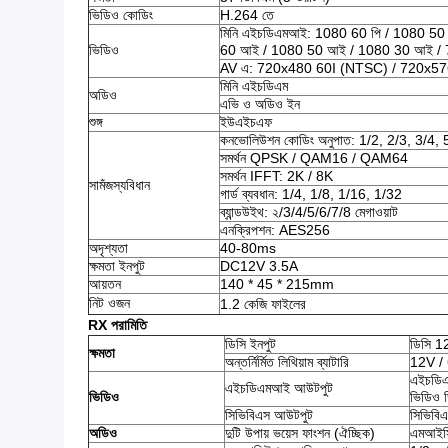
ভিডিও কোডিং
H.264 তে
মিনি এইচডিএমআই: 1080 60 পি / 1080 50 
ভিডিও
60 আই / 1080 50 আই / 1080 30 আই / 72
AV এ: 720x480 60I (NTSC) / 720x576 
মিনি এইচডিএম
অডিও
এভি ও অডিও ইন
শুঙ্গ
ইউএইচএফ
কনভোলিউশন কোডিং অনুপাত: 1/2, 2/3, 3/4, 
সমর্থন QPSK / QAM16 / QAM64
সমর্থন IFFT: 2K / 8K
সামঁজস্যবিধান
গার্ড ব্যবধান: 1/4, 1/8, 1/16, 1/32
ব্যান্ডউইথ: ২/3/4/5/6/7/8 মেগাওয়াট
এনক্রিপশন: AES256
অদৃশ্যতা
40-80ms
ক্ষমতা ইনপুট
DC12V 3.5A
আয়তন
140 * 45 * 215mm
নিট ওজন
1.2 কেজি ফাইলের
RX পরামিতি
ডিসি ইনপুট
ডিসি 1
ক্ষমতা
অন্তর্নির্মিত লিথিয়াম ব্যাটারি
12V /
এইচডিএ
এইচডিএমআই আউটপুট
ভিডিও
ভিডিও ড
সিভিবিএস আউটপুট
সিভিবি
অডিও
দুটি উপায় ভয়েস ফাংশন (ঐচ্ছিক)
এমআইসি