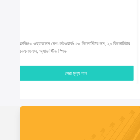
ভিডিও
িটার
MB33 ওয়্যারলেস আইপি মেশ মাল্টি-হপ অ্যাড-হক নেটওয়ার্ক সরঞ্জাম
GPS/Wifi/4G
সেরা মূল্য পান