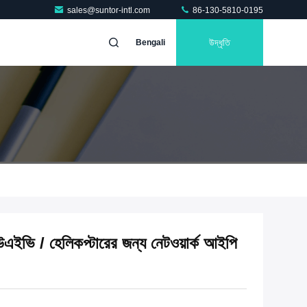
sales@suntor-intl.com
86-130-5810-0195
উদ্ধৃতি
Bengali
ইউএইভি / হেলিকপ্টারের জন্য নেটওয়ার্ক আইপি