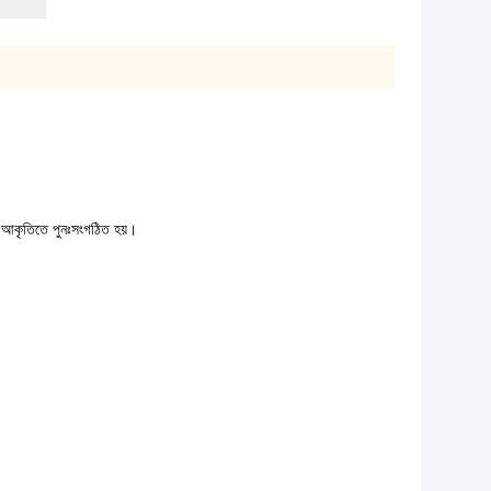
 আকৃতিতে পুনঃসংগঠিত হয়।