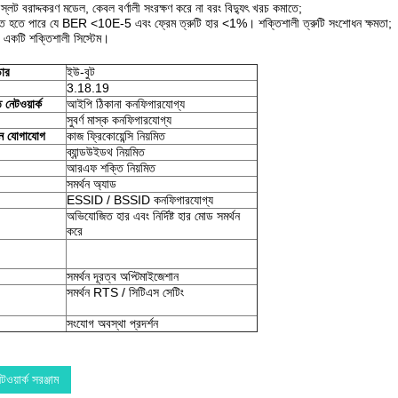
 স্লট বরাদ্দকরণ মডেল, কেবল বর্ণালী সংরক্ষণ করে না বরং বিদ্যুৎ খরচ কমাতে;
্চিত হতে পারে যে BER <10E-5 এবং ফ্রেম ত্রুটি হার <1%।
শক্তিশালী ত্রুটি সংশোধন ক্ষমতা;
া একটি শক্তিশালী সিস্টেম।
ডার
ইউ-বুট
3.18.19
 নেটওয়ার্ক
আইপি ঠিকানা কনফিগারযোগ্য
সুবর্ণ মাস্ক কনফিগারযোগ্য
ীন যোগাযোগ
কাজ ফ্রিকোয়েন্সি নিয়মিত
ব্যান্ডউইডথ নিয়মিত
আরএফ শক্তি নিয়মিত
সমর্থন অ্যাড
ESSID / BSSID কনফিগারযোগ্য
অভিযোজিত হার এবং নির্দিষ্ট হার মোড সমর্থন
করে
সমর্থন দূরত্ব অপ্টিমাইজেশান
সমর্থন RTS / সিটিএস সেটিং
সংযোগ অবস্থা প্রদর্শন
ওয়ার্ক সরঞ্জাম