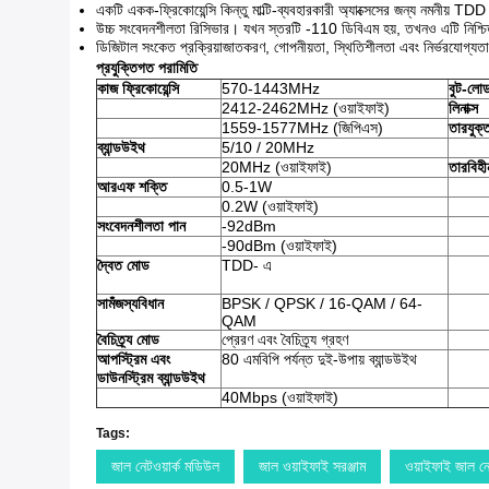
একটি একক-ফ্রিকোয়েন্সি কিন্তু মাল্টি-ব্যবহারকারী অ্যাক্সেসের জন্য নমনীয় TDD
উচ্চ সংবেদনশীলতা রিসিভার। যখন স্তরটি -110 ডিবিএম হয়, তখনও এটি নিশ
ডিজিটাল সংকেত প্রক্রিয়াজাতকরণ, গোপনীয়তা, স্থিতিশীলতা এবং নির্ভরযোগ্যত
প্রযুক্তিগত পরামিতি
কাজ ফ্রিকোয়েন্সি
570-1443MHz
বুট-লো
2412-2462MHz (ওয়াইফাই)
লিনাক্স
1559-1577MHz (জিপিএস)
তারযুক্ত
ব্যান্ডউইথ
5/10 / 20MHz
20MHz (ওয়াইফাই)
তারবিহ
আরএফ শক্তি
0.5-1W
0.2W (ওয়াইফাই)
সংবেদনশীলতা পান
-92dBm
-90dBm (ওয়াইফাই)
দ্বৈত মোড
TDD- এ
সামঁজস্যবিধান
BPSK / QPSK / 16-QAM / 64-
QAM
বৈচিত্র্য মোড
প্রেরণ এবং বৈচিত্র্য গ্রহণ
আপস্ট্রিম এবং
80 এমবিপি পর্যন্ত দুই-উপায় ব্যান্ডউইথ
ডাউনস্ট্রিম ব্যান্ডউইথ
40Mbps (ওয়াইফাই)
Tags:
জাল নেটওয়ার্ক মডিউল
জাল ওয়াইফাই সরঞ্জাম
ওয়াইফাই জাল নেট