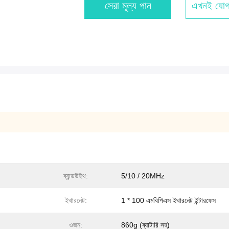
সেরা মূল্য পান
এখনই যোগ
ব্যান্ডউইথ:
5/10 / 20MHz
ইথারনেট:
1 * 100 এমবিপিএস ইথারনেট ইন্টারফেস
ওজন:
860g (ব্যাটারি সহ)