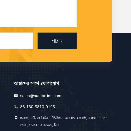
পাঠান
আমাদের সাথে যোগাযোগ
sales@suntor-intl.com
86-130-5810-0195
৪/এফ, লাইফেং বিল্ডিং, লিউসিয়ান ১ম রোডের ৪২#, বাওআন ৭১তম
জেলা, শেনঝেন ৫১৮১০১, চীন