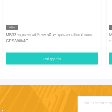
ভিডিও
MB33 10km লুকানো নিরাপদ টাইট ব্যাকপ্যাক COFDM ডিজিটাল
ওয়্যারলেস ভিডিও অডিও ট্রান্সমিটার ব্যাটারি সহ
সেরা মূল্য পান