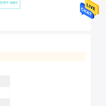
াযোগ করুন