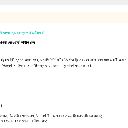
 মেষের স্ব-ব্যবস্থাপনা নেটওয়ার্ক
্থাপনা নেটওয়ার্ক আইপি মেষ
যুক্ত ইন্টিগ্রেশন অফার করে, এমনকি ভিডিওটির সিমलेस ট্রান্সফারের সাথে যখন জাল একটি আলাদা
 নিয়ন্ত্রণ, বা উন্নত রোবোটিক্স ব্যবহারের জন্য পণ্য আদর্শ করে তোলে।
য।
য়ার্ক, দ্বিধাহীন যোগাযোগ, উচ্চ বর্ণালী দক্ষতা সঙ্গে একই ফ্রিকোয়েন্সি নেটওয়ার্ক;
জন্য চ্যানেলের সংস্থানের নমনীয় বরাদ্দ;