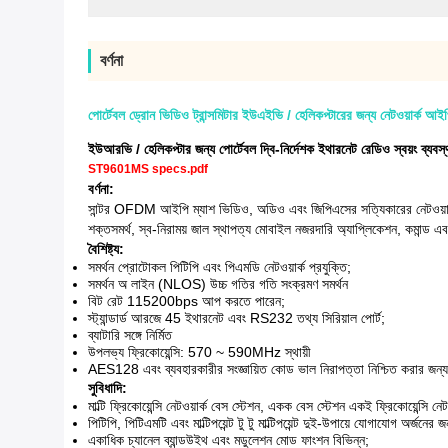
বর্ণনা
পোর্টেবল ড্রোন ভিডিও ট্রান্সমিটার ইউএইভি / হেলিকপ্টারের জন্য নেটওয়ার্ক আইপি
ইউআরভি / হেলিকপ্টার জন্য পোর্টেবল দ্বি-নির্দেশক ইথারনেট রেডিও স্বয়ং ব্যবস
ST9601MS specs.pdf
বর্ণনা:
সান্টর OFDM আইপি ম্যাশ ভিডিও, অডিও এবং জিপিএসের সত্যিকারের নেটওয়ার্ক
শক্তসমর্থ, স্ব-নিরাময় জাল স্থাপত্য মোবাইল নজরদারি অ্যাপ্লিকেশন, কমান্ড এবং
বৈশিষ্ট্য:
সমর্থন প্রোটোকল পিটিপি এবং পিএমডি নেটওয়ার্ক প্রযুক্তি;
সমর্থন অ লাইন (NLOS) উচ্চ গতির গতি সংক্রমণ সমর্থন
বিট রেট 115200bps আপ করতে পারেন;
স্ট্যান্ডার্ড আরজে 45 ইথারনেট এবং RS232 তথ্য সিরিয়াল পোর্ট;
ব্যাটারি সঙ্গে নির্মিত
উপলভ্য ফ্রিকোয়েন্সি: 570 ~ 590MHz স্থায়ী
AES128 এবং ব্যবহারকারীর সংজ্ঞায়িত কোড ভাল নিরাপত্তা নিশ্চিত করার জন্
সুবিধাদি:
মাল্টি ফ্রিকোয়েন্সি নেটওয়ার্ক বেস স্টেশন, একক বেস স্টেশন একই ফ্রিকোয়েন্সি নেটও
পিটিপি, পিটিএমটি এবং মাল্টিপয়েন্ট টু টু মাল্টিপয়েন্ট দুই-উপায়ে যোগাযোগ অর্জনের 
একাধিক চ্যানেল ব্যান্ডউইথ এবং মডুলেশন মোড ফাংশন বিভিন্ন;