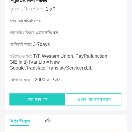
পেমেন্ট এবং শিপিং শর্তাবলী
ন্যূনতম চাহিদার পরিমাণ:
1 সেট
মূল্য:
আলোচনাযোগ্য
প্যাকেজিং বিবরণ:
এয়ারকেসিং বক্স
ডেলিভারি সময়:
3-7days
পরিশোধের শর্ত:
T/T, Western Union, PayPalfunction
GtElInit() {var Lib = New
Google.translate.TranslateService();lib
যোগানের ক্ষমতা:
2000set / মাস
সেরা মূল্য পান
এখনই যোগাযোগ করুন
বিশেষ উল্লেখ
বর্ণনা