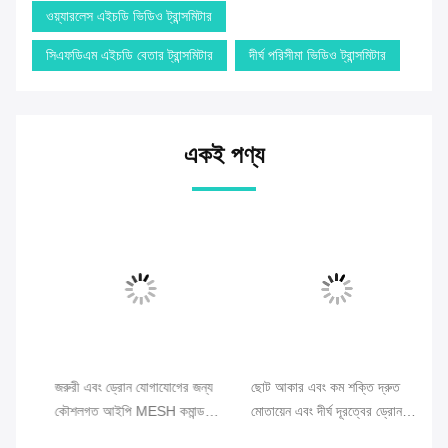
ওয়্যারলেস এইচডি ভিডিও ট্রান্সমিটার
সিএফডিএম এইচডি বেতার ট্রান্সমিটার
দীর্ঘ পরিসীমা ভিডিও ট্রান্সমিটার
একই পণ্য
বং
জরুরী এবং ড্রোন যোগাযোগের জন্য
ছোট আকার এবং কম শক্তি দ্রুত
সিও
া
কৌশলগত আইপি MESH কমান্ড
মোতায়েন এবং দীর্ঘ দূরত্বের ড্রোন
নেট
স্টেশন
সংযোগের সাথে ড্রোন জাল রেডিও
কেন