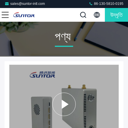
sales@suntor-intl.com
86-130-5810-0195
উদ্ধৃতি
পণ্য