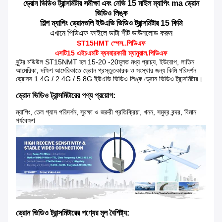
ড্রোন ভিডিও ট্রান্সমিটার সমীক্ষা এবং নেভি 15 মাইল ম্যাপিং ma
ড্রোন
ভিডিও লিঙ্ক
শিল্প ম্যাপিং ড্রোনগুলি ইউএভি ভিডিও ট্রান্সমিটার 15 কিমি
এখানে পিডিএফ ফাইলে ডাটা শীট ডাউনলোড করুন
ST15HMT স্পেস..পিডিএফ
এসটি
15 এইচএমটি
ব্যবহারকারী ম্যানুয়াল.পিডিএফ
সুন্টর মডিউল ST15NMT হল 15-20 -20
মূলত মধ্য প্রাচ্য, ইউরোপ, লাতিন
আমেরিকা, দক্ষিণ আমেরিকাতে ড্রোন প্রস্তুতকারক ও সংস্থার জন্য কিমি পরিদর্শন
ড্রোনস 1.4G / 2.4G / 5.8G ইউএভি ভিডিও লিঙ্ক ড্রোন ভিডিও ট্রান্সমিটার।
ড্রোন ভিডিও ট্রান্সমিটারের পণ্য প্রয়োগ:
ম্যাপিং, তেল গ্যাস পরিদর্শন, সুরক্ষা ও জরুরী প্রতিক্রিয়া, খনন, সমুদ্র বন্দর, বিমান
পর্যবেক্ষণ
ড্রোন ভিডিও ট্রান্সমিটারের পণ্যের মূল বৈশিষ্ট্য: