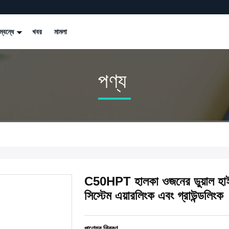
্বন্ধে
খবর
মামলা
পণ্য
C50HPT হালকা ওজনের ডুয়াল হাই 
সিস্টেম এয়ারলিংক এবং গ্রাউন্ডলিংক
পণ্যের বিবরণ