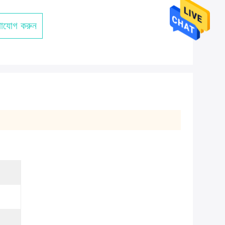
াযোগ করুন