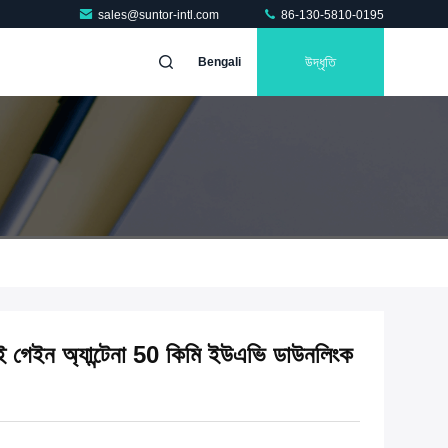
sales@suntor-intl.com
86-130-5810-0195
উদ্ধৃতি
Bengali
গেইন অ্যান্টেনা 50 কিমি ইউএভি ডাউনলিংক