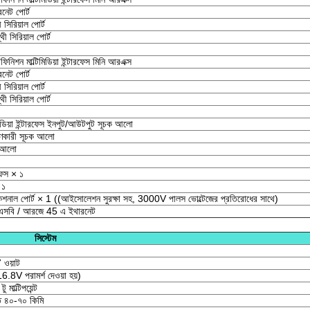
নেট পোর্ট
 সিরিয়াল পোর্ট
ী সিরিয়াল পোর্ট
শন মাল্টিমিডিয়া ইন্টারফেস মিনি আরএক্স
নেট পোর্ট
 সিরিয়াল পোর্ট
ী সিরিয়াল পোর্ট
মিডিয়া ইন্টারফেস ইনপুট/আউটপুট সূচক আলো
হণকারী সূচক আলো
ক আলো
রফেস × ১
 ১
াল পোর্ট × 1 ((আইসোলেশন সুরক্ষা সহ, 3000V পালস ভোল্টেজের প্রতিরোধের সাথে)
এসবি / আরজে 45 এ ইথারনেট
সিস্টেম
 ওয়াট
V পরামর্শ দেওয়া হয়)
 টু মাল্টিপয়েন্ট
ন্ত ৪০-৭০ কিমি