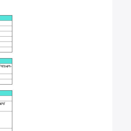
স/আরএক্স-
ক্স/