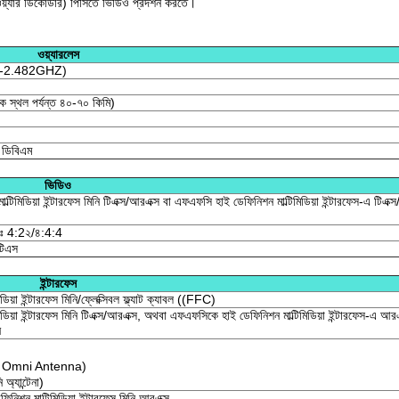
ফটওয়্যার ডিকোডার) পিসিতে ভিডিও প্রদর্শন করতে।
ওয়্যারলেস
0-2.482GHZ)
কে স্থল পর্যন্ত ৪০-৭০ কিমি)
 ডিবিএম
ভিডিও
াল্টিমিডিয়া ইন্টারফেস মিনি টিএক্স/আরএক্স বা এফএফসি হাই ডেফিনিশন মাল্টিমিডিয়া ইন্টারফেস-এ টিএক্
িকঃ 4:2২/৪:4:4
টিএস
ইন্টারফেস
ডিয়া ইন্টারফেস মিনি/ফ্লেক্সিবল ফ্ল্যাট ক্যাবল ((FFC)
িডিয়া ইন্টারফেস মিনি টিএক্স/আরএক্স, অথবা এফএফসিকে হাই ডেফিনিশন মাল্টিমিডিয়া ইন্টারফেস-এ আরএ
ন
 Omni Antenna)
্যান্টেনা)
শন মাল্টিমিডিয়া ইন্টারফেস মিনি আরএক্স