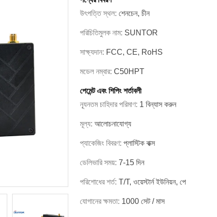
উৎপত্তি স্থল:
শেনচেন, চীন
পরিচিতিমুলক নাম:
SUNTOR
সাক্ষ্যদান:
FCC, CE, RoHS
মডেল নম্বার:
C50HPT
পেমেন্ট এবং শিপিং শর্তাবলী
ন্যূনতম চাহিদার পরিমাণ:
1 বিন্যাস করুন
মূল্য:
আলোচনাযোগ্য
প্যাকেজিং বিবরণ:
প্লাস্টিক বাক্স
ডেলিভারি সময়:
7-15 দিন
পরিশোধের শর্ত:
T/T, ওয়েস্টার্ন ইউনিয়ন, পে
যোগানের ক্ষমতা:
1000 সেট / মাস