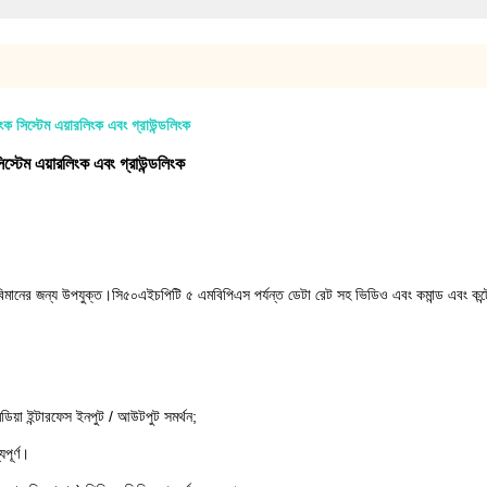
সিস্টেম এয়ারলিংক এবং গ্রাউন্ডলিংক
্টেম এয়ারলিংক এবং গ্রাউন্ডলিংক
মানের জন্য উপযুক্ত।সি৫০এইচপিটি ৫ এমবিপিএস পর্যন্ত ডেটা রেট সহ ভিডিও এবং কমান্ড এবং কন্ট্রো
িডিয়া ইন্টারফেস ইনপুট / আউটপুট সমর্থন;
যপূর্ণ।