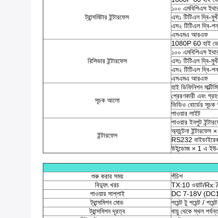
১০০ এমবিপিএস ইথার
ট্রান্সমিটার ইন্টারফেস
এস১ টিটিএল দ্বি-মুখী
এস২ টিটিএল দ্বি-পন্থ
এসএমএ আরএফ
1080P 60 হাই ডেফিনি
১০০ এমবিপিএস ইথার
রিসিভার ইন্টারফেস
এস১ টিটিএল দ্বি-মুখী
এস২ টিটিএল দ্বি-পন্থ
এসএমএ আরএফ
হাই ডিফিনিশন মাল্টি
প্রেরণকারী এবং গ্র
সূচক আলো
ভিডিও বোর্ডের সূচ
পাওয়ার লাইট
পাওয়ার ইনপুট ইন্টা
অ্যান্টেনা ইন্টারফেস ×
ইন্টারফেস
RS232 বাইডাইরেকশন
উইন্ডোজ × 1 এ ইউ
শুরু করার সময়
পঁচিশ
বিদ্যুৎ খরচ
TX:10 ওয়াট/Rx:7
পাওয়ার সাপ্লাই
DC 7-18V (DC16.8
ট্রান্সমিশন মোড
পয়েন্ট টু পয়েন্ট / পয়েন্ট
ট্রান্সমিশন দূরত্ব
বায়ু থেকে স্থল পর্য