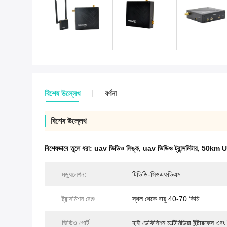
বিশেষ উল্লেখ
বর্ণনা
বিশেষ উল্লেখ
বিশেষভাবে তুলে ধরা:
uav ভিডিও লিঙ্ক
,
uav ভিডিও ট্রান্সমিটার
,
50km UAV
মড্যুলেশন:
টিডিডি-সিওএফডিএম
ট্রান্সমিশন রেঞ্জ:
স্থল থেকে বায়ু 40-70 কিমি
ভিডিও পোর্ট:
হাই ডেফিনিশন মাল্টিমিডিয়া ইন্টারফেস এব