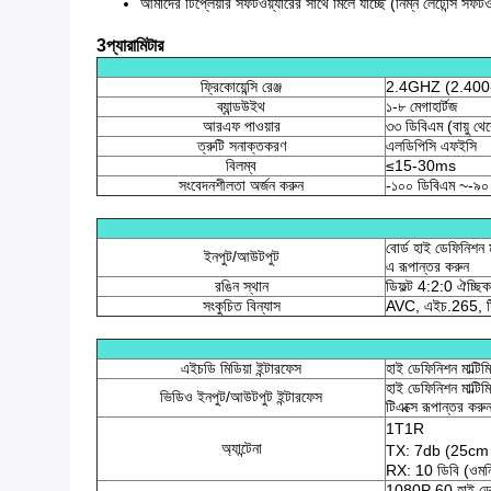
আমাদের টিপ্লেয়ার সফটওয়্যারের সাথে মিলে যাচ্ছে (নিম্ন লেটেন্সি স
3প্যারামিটার
ফ্রিকোয়েন্সি রেঞ্জ
2.4GHZ (2.40
ব্যান্ডউইথ
১-৮ মেগাহার্টজ
আরএফ পাওয়ার
৩৩ ডিবিএম (বায়ু থে
ত্রুটি সনাক্তকরণ
এলডিপিসি এফইসি
বিলম্ব
≤15-30ms
সংবেদনশীলতা অর্জন করুন
-১০০ ডিবিএম ~-৯০
বোর্ড হাই ডেফিনিশন ম
ইনপুট/আউটপুট
এ রূপান্তর করুন
রঙিন স্থান
ডিফল্ট 4:2:0 ঐচ্ছ
সংকুচিত বিন্যাস
AVC, এইচ.265, 
এইচডি মিডিয়া ইন্টারফেস
হাই ডেফিনিশন মাল্টিমি
হাই ডেফিনিশন মাল্টিম
ভিডিও ইনপুট/আউটপুট ইন্টারফেস
টিএক্সে রূপান্তর করু
1T1R
অ্যান্টেনা
TX: 7db (25cm
RX: 10 ডিবি (ওমনি অ
1080P 60 হাই ডেফিনি