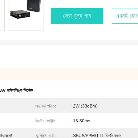
সেরা মূল্য পান
এখনই যোগ
 ডাউনলিঙ্ক সিস্টেম
আরএফ শক্তি:
2W (33dBm)
সিস্টেম লেটেন্সি:
15-30ms
ং ইথারনেট
ডুপ্লেক্স ডেটা:
SBUS/PPM/TTL সমর্থন করুন