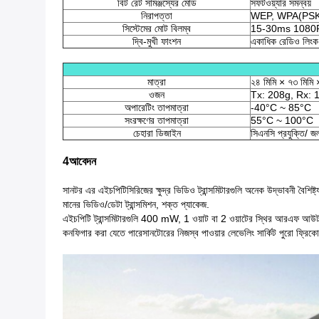
বিট রেট সামঞ্জস্যের মোড
সফটওয়্যার সমন্বয়
নিরাপত্তা
WEP, WPA(PSK
সিস্টেমের মোট বিলম্ব
15-30ms 1080P6
দ্বি-মুখী ফাংশন
একাধিক রেডিও লিং
মাত্রা
২৪ মিমি × ৭৩ মিমি 
ওজন
Tx: 208g, Rx: 
অপারেটিং তাপমাত্রা
-40°C ~ 85°C
সংরক্ষণের তাপমাত্রা
55°C ~ 100°C
চেহারা ডিজাইন
সিএনসি প্রযুক্তি/ জ
4আবেদন
সানটর এর এইচপিটি
সিরিজের ক্ষুদ্র ভিডিও ট্রান্সমিটারগুলি অনেক উদ্ভাবনী বৈশ
মানের ভিডিও/ডেটা ট্রান্সমিশন, শক্ত প্যাকেজ.
এইচপিটি ট্রান্সমিটারগুলি 400 mW, 1 ওয়াট বা 2 ওয়াটের স্থির আরএফ আউটপুট 
কনফিগার করা যেতে পারেসানটোরের নিজস্ব পাওয়ার লেভেলিং সার্কিট পুরো ফ্রিকোয়ে