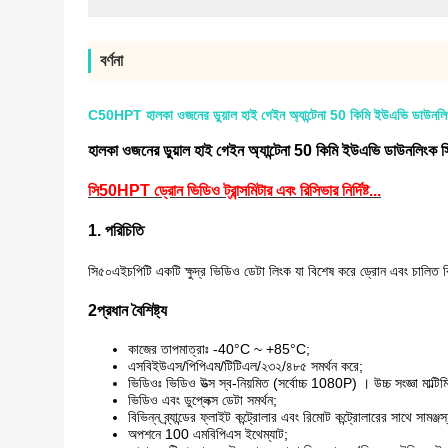
বর্ণনা
C50HPT হালকা ওজনের ডুয়াল হাই গেইন অ্যান্টেনা 50 কিমি ইউএভি ডাউনলিংক 
হালকা ওজনের ডুয়াল হাই গেইন অ্যান্টেনা 50 কিমি ইউএভি ডাউনলিংক সিস
সি
50HPT ড্রোন ভিডিও ট্রান্সমিটার এবং রিসিভার নির্দিষ্ট...
1. পরিচিতি
সি৫০এইচপিটি একটি ক্ষুদ্র ভিডিও ডেটা লিংক যা বিশেষ করে ড্রোন এবং চালিত বি
2প্রধান বৈশিষ্ট্য
কাজের তাপমাত্রাঃ -40°C ~ +85°C;
এসবিইউএস/পিপিএম/টিটিএল/২৩২/৪৮৫ সমর্থন করে;
ভিডিওঃ ভিডিও উত্স স্ব-নিয়মিত (সর্বোচ্চ 1080P) । উচ্চ সংজ্ঞা মাল্টিম
ভিডিও এবং ডুপ্লেক্স ডেটা সমর্থন;
বিভিন্ন ব্র্যান্ডের ফ্লাইট কন্ট্রোলার এবং রিমোট কন্ট্রোলারের সাথে সামঞ্জস্
অপশনে 100 এমবিপিএস ইথেম্যাট;