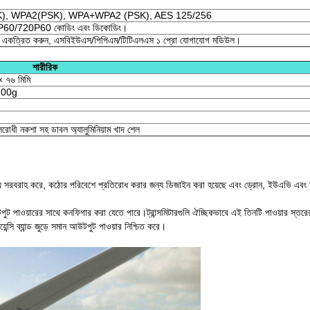
), WPA2(PSK), WPA+WPA2 (PSK), AES 125/256
0/720P60 কোডিং এবং ডিকোডিং।
ক একত্রিত করুন, এসবিইউএস/পিপিএম/টিটিএলএস ১ প্রো যোগাযোগ মডিউল।
শারীরিক
× ৭৬ মিমি
100g
লরোধী নকশা সহ ডাবল অ্যালুমিনিয়াম খাদ শেল
িষ্ট্য সরবরাহ করে, কঠোর পরিবেশে প্রতিরোধ করার জন্য ডিজাইন করা হয়েছে এবং ড্রোন, ইউএভি এবং অন্
পাওয়ারের সাথে কনফিগার করা যেতে পারে।ট্রান্সমিটারগুলি ঐচ্ছিকভাবে এই তিনটি পাওয়ার স্তরের 
ন্সি ব্যান্ড জুড়ে সমান আউটপুট পাওয়ার নিশ্চিত করে।