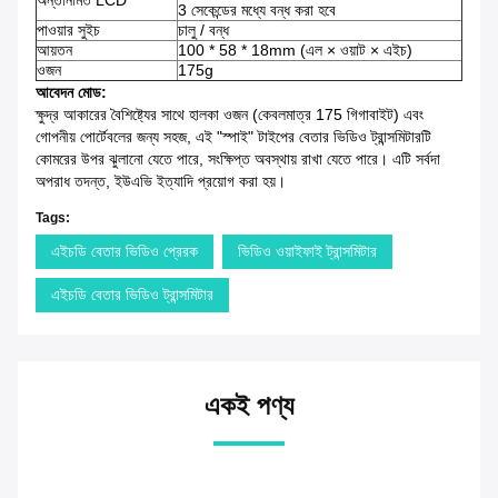
অন্তর্নির্মিত LCD
3 সেকেন্ডের মধ্যে বন্ধ করা হবে
পাওয়ার সুইচ
চালু / বন্ধ
আয়তন
100 * 58 * 18mm (এল × ওয়াট × এইচ)
ওজন
175g
আবেদন মোড:
ক্ষুদ্র আকারের বৈশিষ্ট্যের সাথে হালকা ওজন (কেবলমাত্র 175 গিগাবাইট) এবং
গোপনীয় পোর্টেবলের জন্য সহজ, এই "স্পাই" টাইপের বেতার ভিডিও ট্রান্সমিটারটি
কোমরের উপর ঝুলানো যেতে পারে, সংক্ষিপ্ত অবস্থায় রাখা যেতে পারে।
এটি সর্বদা
অপরাধ তদন্ত, ইউএভি ইত্যাদি প্রয়োগ করা হয়।
Tags:
এইচডি বেতার ভিডিও প্রেরক
ভিডিও ওয়াইফাই ট্রান্সমিটার
এইচডি বেতার ভিডিও ট্রান্সমিটার
একই পণ্য