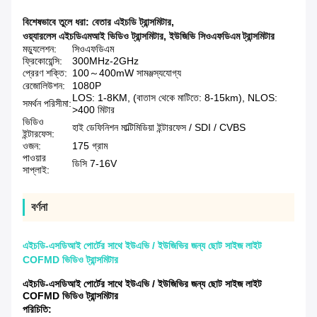
বিশেষভাবে তুলে ধরা:
বেতার এইচডি ট্রান্সমিটার
,
ওয়্যারলেস এইচডিএমআই ভিডিও ট্রান্সমিটার
,
ইউজিভি সিওএফডিএম ট্রান্সমিটার
মড্যুলেশন:
সিওএফডিএম
ফ্রিকোয়েন্সি:
300MHz-2GHz
প্রেরণ শক্তি:
100～400mW সামঞ্জস্যযোগ্য
রেজোলিউশন:
1080P
LOS: 1-8KM, (বাতাস থেকে মাটিতে: 8-15km), NLOS:
সমর্থন পরিসীমা:
>400 মিটার
ভিডিও
হাই ডেফিনিশন মাল্টিমিডিয়া ইন্টারফেস / SDI / CVBS
ইন্টারফেস:
ওজন:
175 গ্রাম
পাওয়ার
ডিসি 7-16V
সাপ্লাই:
বর্ণনা
এইচডি-এসডিআই পোর্টের সাথে ইউএভি / ইউজিভির জন্য ছোট সাইজ লাইট
COFMD ভিডিও ট্রান্সমিটার
এইচডি-এসডিআই পোর্টের সাথে ইউএভি / ইউজিভির জন্য ছোট সাইজ লাইট
COFMD ভিডিও ট্রান্সমিটার
পরিচিতি: