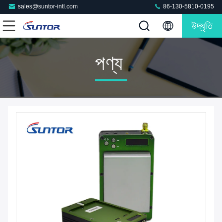
sales@suntor-intl.com
86-130-5810-0195
উদ্ধৃতি
পণ্য