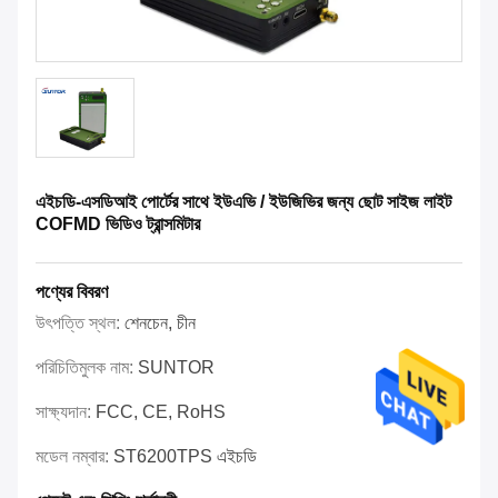
এইচডি-এসডিআই পোর্টের সাথে ইউএভি / ইউজিভির জন্য ছোট সাইজ লাইট
COFMD ভিডিও ট্রান্সমিটার
পণ্যের বিবরণ
উৎপত্তি স্থল:
শেনচেন, চীন
পরিচিতিমুলক নাম:
SUNTOR
সাক্ষ্যদান:
FCC, CE, RoHS
মডেল নম্বার:
ST6200TPS এইচডি