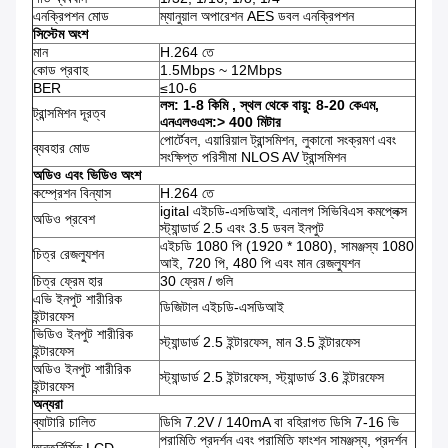
এনক্রিপশন মোড
ম্যানুয়াল অপারেশন AES ডবল এনক্রিপশন
সিস্টেম অংশ
মান
H.264 তে
কোড প্রবাহ
1.5Mbps ~ 12Mbps
BER
≤10-6
লস: 1-8
কিমি
, স্থল থেকে বায়ু: 8-20 কেএম,
ট্রান্সমিশন দূরত্ব
এনএলওএস:> 400 মিটার
পোর্টেবল, এয়ারিয়াল ট্রান্সমিশন, লুকানো সংক্রমণ এবং
ব্যবহার মোড
সংক্ষিপ্ত পরিসীমা NLOS AV ট্রান্সমিশন
অডিও এবং ভিডিও অংশ
কম্প্রেশন বিন্যাস
H.264 তে
igital এইচডি-এসডিআই, এনালগ সিভিবিএস কমপ্লেক্স
অডিও প্রবেশ
স্ট্যান্ডার্ড 2.5 এবং 3.5 ডবল ইনপুট
এইচডি 1080 পি (1920 * 1080), সামঞ্জস্য 1080
চিত্র রেজল্যুশন
আই, 720 পি, 480 পি এবং মান রেজল্যুশন
চিত্র ফ্রেম হার
30 ফ্রেম / গুলি
এভি ইনপুট শারীরিক
ডিজিটাল এইচডি-এসডিআই
ইন্টারফেস
ভিডিও ইনপুট শারীরিক
স্ট্যান্ডার্ড 2.5 ইন্টারফেস, মান 3.5 ইন্টারফেস
ইন্টারফেস
অডিও ইনপুট শারীরিক
স্ট্যান্ডার্ড 2.5 ইন্টারফেস, স্ট্যান্ডার্ড 3.6 ইন্টারফেস
ইন্টারফেস
অন্যরা
ব্যাটারি চালিত
ডিসি 7.2V / 140mA বা বহিরাগত ডিসি 7-16 ভি
পরামিতি প্রদর্শন এবং পরামিতি ফাংশন সামঞ্জস্য, প্রদর্শন