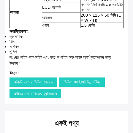
প্রদর্শন নির্দেশাবলী এবং পরামিতি
LCD প্রদর্শন
প্রদর্শন
অন্যরা
200 × 125 × 50 মিমি (L
আয়তন
× W × H)
ওজন
1.5 কেজি
অ্যাপ্লিকেশন:
ব্যবসায়িক
শিল্প
সামরিক
পুলিশ
লং রেঞ্জ লাইন-অফ-সাইট এবং নগর অ লাইন অফ-সাইট অ্যাপ্লিকেশনের জন্য
উপলব্ধ।
Tags:
এইচডি বেতার ভিডিও প্রেরক
ভিডিও ওয়াইফাই ট্রান্সমিটার
এইচডি বেতার ভিডিও ট্রান্সমিটার
একই পণ্য