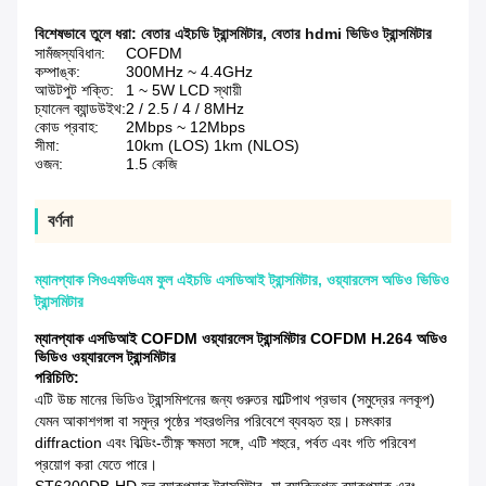
বিশেষভাবে তুলে ধরা:
বেতার এইচডি ট্রান্সমিটার
,
বেতার hdmi ভিডিও ট্রান্সমিটার
সামঁজস্যবিধান:
COFDM
কম্পাঙ্ক:
300MHz ~ 4.4GHz
আউটপুট শক্তি:
1 ~ 5W LCD স্থায়ী
চ্যানেল ব্যান্ডউইথ:
2 / 2.5 / 4 / 8MHz
কোড প্রবাহ:
2Mbps ~ 12Mbps
সীমা:
10km (LOS) 1km (NLOS)
ওজন:
1.5 কেজি
বর্ণনা
ম্যানপ্যাক সিওএফডিএম ফুল এইচডি এসডিআই ট্রান্সমিটার, ওয়্যারলেস অডিও ভিডিও
ট্রান্সমিটার
ম্যানপ্যাক এসডিআই COFDM ওয়্যারলেস ট্রান্সমিটার COFDM H.264 অডিও
ভিডিও ওয়্যারলেস ট্রান্সমিটার
পরিচিতি:
এটি উচ্চ মানের ভিডিও ট্রান্সমিশনের জন্য গুরুতর মাল্টিপাথ প্রভাব (সমুদ্রের নলকূপ)
যেমন আকাশগঙ্গা বা সমুদ্র পৃষ্ঠের শহরগুলির পরিবেশে ব্যবহৃত হয়।
চমৎকার
diffraction এবং বিল্ডিং-তীক্ষ্ণ ক্ষমতা সঙ্গে, এটি শহুরে, পর্বত এবং গতি পরিবেশ
প্রয়োগ করা যেতে পারে।