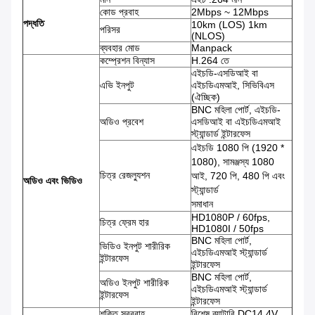
কোড প্রবাহ
2Mbps ~ 12Mbps
পদ্ধতি
10km (LOS) 1km
পরিসর
(NLOS)
ব্যবহার মোড
Manpack
কম্প্রেশন বিন্যাস
H.264 তে
এইচডি-এসডিআই বা
এভি ইনপুট
এইচডিএমআই, সিভিবিএস
(ঐচ্ছিক)
BNC মহিলা পোর্ট, এইচডি-
অডিও প্রবেশ
এসডিআই বা এইচডিএমআই
স্ট্যান্ডার্ড ইন্টারফেস
এইচডি 1080 পি (1920 *
1080), সামঞ্জস্য 1080
চিত্র রেজল্যুশন
আই, 720 পি, 480 পি এবং
অডিও এবং ভিডিও
স্ট্যান্ডার্ড
সমাধান
HD1080P / 60fps,
চিত্র ফ্রেম হার
HD1080I / 50fps
BNC মহিলা পোর্ট,
ভিডিও ইনপুট শারীরিক
এইচডিএমআই স্ট্যান্ডার্ড
ইন্টারফেস
ইন্টারফেস
BNC মহিলা পোর্ট,
অডিও ইনপুট শারীরিক
এইচডিএমআই স্ট্যান্ডার্ড
ইন্টারফেস
ইন্টারফেস
শক্তি সরবরাহ
বিশেষ ব্যাটারি DC14.4V