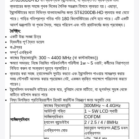
ST6200DB-HD হল ব্যাকপ্যাক ট্রান্সমিটার, যা ব্যাক্তিগত ব্যাকপ্যাক এবং
ব্যবহারের জন্য সহজে পৃথক দিকের সৈনিক সরঞ্জাম হিসাবে ব্যবহৃত হয়।
এছাড়া,
ট্রান্সমিটারের মতো বিভিন্ন যানবাহনগুলির জন্য ST6200DB-HD ব্যবহার করা যেতে
পারে।
গাড়ির গতিপ্রাপ্ত গতির গতি 180 কিলোমিটারের বেশি হতে পারে।
এটি একটি
আদর্শ যন্ত্রপাতি যা পৃথক সৈন্য, শহুরে পরিবেশ এবং গতি প্ল্যাটফর্মের জন্য প্রযোজ্য।
বৈশিষ্ট্য:
একটি উচ্চ সংজ্ঞা চিত্র
দ্বিদলীয় পূর্ণ দ্বৈত ভয়েস
কণ্ঠস্বর
সম্পূর্ণ এনক্রিপ্ট
কাজের ফ্রিকোয়েন্সি: 300 ~ 4400 MHz (বা কাস্টমাইজড))
ক্ষমতা সমন্বয়: নিজে নিয়মিত পরিবর্তনশীল পরিসীমা 1w ~ 5 ওয়াট;
কর্মীদের নিরাপত্তা
নিশ্চিত করুন বা সংক্রমণ দূরত্ব প্রসারিত।
ব্যবহার করা সহজ.
চ্যানেলগুলি স্যুইচ করতে এবং ট্রান্সমিশন পাওয়ার সামঞ্জস্য করার
সময় স্টেশনটি আনলড করার প্রয়োজন নেই, একজন ব্যক্তি পদক্ষেপে পরিচালনা করতে
পারেন।
ট্রান্সমিশন ভবনগুলি বাইরের থেকে ঘরে, বুনিয়াদ থেকে মাটিতে, বা ভূগর্ভস্থ সুড়ঙ্গ থেকে
মাটিতে বাইপাস করতে পারে
নিম্ন বিলম্বিত প্রতিক্রিয়াশীল রিমোট জয়স্টিক নিয়ন্ত্রণ জন্য অনুমতি দেয়
কাজের ফ্রিকোয়েন্সি
300MHz ~ 4.4GHz
আউটপুট শক্তি
1 ~ 5W LCD স্থায়ী
সামঁজস্যবিধান
COFDM
সামঁজস্যবিধান
চ্যানেল ব্যান্ডউইথ
2 / 2.5 / 4 / 8MHz
ম্যানুয়াল অপারেশন AES ডবল
এনক্রিপশন মোড
এনক্রিপশন
মান
এইচ .264 মান