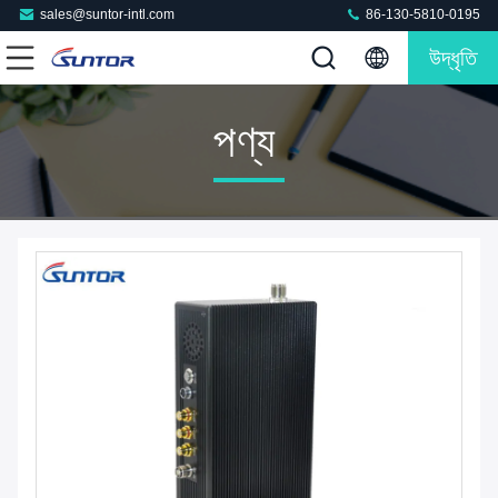
sales@suntor-intl.com
86-130-5810-0195
উদ্ধৃতি
পণ্য