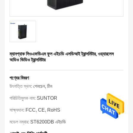
ম্যানপ্যাক সিওএফডিএম ফুল এইচডি এসডিআই ট্রান্সমিটার, ওয়্যারলেস
অডিও ভিডিও ট্রান্সমিটার
পণ্যের বিবরণ
উৎপত্তি স্থল:
শেনচেন, চীন
পরিচিতিমুলক নাম:
SUNTOR
সাক্ষ্যদান:
FCC, CE, RoHS
মডেল নম্বার:
ST6200DB এইচডি