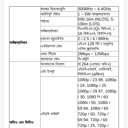
কাজের ফ্রিকোয়েন্সি
300MHz ~ 4.4GHz
আউটপুট শক্তি
1 ~ 5W সামঞ্জস্যযোগ্য
500-1km (NLOS), 5-
পরিসর
10km (LOS)
সিএফডিএম (Q৪ কিউএম, ১
সামঁজস্যবিধান
16 কিউএএম, কিউপিএস)
চ্যানেল ব্যান্ডউইথ:
2 / 2.5 / 4 / 8MHz
সামঁজস্যবিধান
এইএস 128 বিট / স্যান্টোর
এনক্রিপশন মোড
বেসিক স্ক্র্যাম্বলিং
কোড স্ট্রিম
2Mbps ~ 12Mbps
ব্যবহারের মোড
ভি-মাউন্ট
সংকোচনের বিন্যাস
H.264 (এম্বেড অডিও)
এইচডিএমআই, এসডিআই,
এভি ইনপুট
সিভিবিএস (alচ্ছিক)
1080p / 23.98, 1080p
/ 24, 1080p / 25
1080p / 29.97, 1080p
/ 30, 1080 পি / 60
1080i / 50, 1080i /
59.94, 1080i / 60
এইচডি ফর্ম্যাট
720p / 50, 720p /
59.94, 720p / 60
অডিও এবং ভিডিও
720p / 25, 720p /