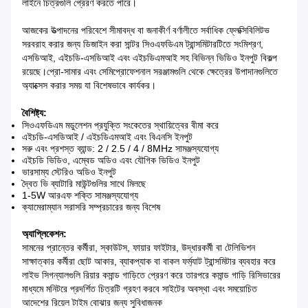
লাইনে চিত্রগুলি প্রেরণ করতে পারে।
আজকের উত্পাদনের পরিবেশে সীমাবদ্ধ বা জনাকীর্ণ বর্ণালীতে সর্বাধিক ফ্লেক্সিবিলিটভ
সরবরাহ করার জন্য ডিজাইন করা সান্টর সিওএফডিএম ট্রান্সমিটারটিতে সংমিশ্রণ,
এসডিআই, এইচডি-এসডিআই এবং এইচডিএমআই সহ বিভিন্ন ভিডিও ইনপুট বিকল্প
রয়েছে।প্রো-সামার এবং সেমিপ্রোফেশনাল সরঞ্জামগুলি থেকে ক্ষেত্রের উপাদানগুলিতে
অ্যাক্সেস করার সময় যা বিশেষভাবে কার্যকর।
বৈশিষ্ট্য:
সিওএফডিএম মডুলেশন প্রযুক্তি সংকেতের স্থায়িত্বের বীমা করে
এইচডি-এসডিআই / এইচডিএমআই এবং বিএনসি ইনপুট
সরু এবং প্রশস্ত ব্যান্ড: 2 / 2.5 / 4 / 8MHz সামঞ্জস্যযোগ্য
এইচডি ভিডিও, এম্বেড অডিও এবং যৌগিক ভিডিও ইনপুট
ভারসাম্য স্টেরিও অডিও ইনপুট
দ্বৈত ভি ব্যাটারি মাউন্টগুলির সাথে মিলছে
1-5W আরএফ শক্তি সামঞ্জস্যযোগ্য
ক্যামেরাম্যান সরাসরি সম্প্রচারের জন্য বিশেষ
অ্যাপ্লিকেশন:
সামনের প্রান্তের কর্মীরা, স্কাউটস, ফায়ার ফাইটার, উদ্ধারকর্মী বা টেলিভিশন
সাক্ষাত্কার কর্মীরা ছোট আকার, ব্যাকপ্যাক বা বাকল ফর্ম্যাট ট্রান্সমিটার ব্যবহার করে
লাইভ সিগন্যালগুলি রিয়ার কমান্ড গাড়িতে প্রেরণ করে তারপরে কমান্ড গাড়ি রিসিভারের
মাধ্যমে মনিটরে প্রদর্শিত চিত্রটি গ্রহণ করবে সাইটের অবস্থা এবং সময়োচিত
আদেশের রিয়েল টাইম বোঝার জন্য সুবিধাজনক