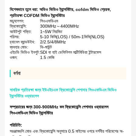
বিশেষভাবে তুলে ধরা:
অডিও ভিডিও ট্রান্সমিটার
,
cofdm ভিডিও প্রেরক
,
প্রতিরক্ষা COFDM ভিডিও ট্রান্সমিটার
মড্যুলেশন:
সিওএফডিএম
ফ্রিকোয়েন্সি:
300MHz～4400MHz
আউটপুট শক্তি:
1~5W নিয়মিত
পরিসর:
5-10 কিমি(LOS) / 50m-1কিমি(NLOS)
চ্যানেল ব্যান্ডউইথ:
2/2.5/4/8MHz
ব্যবহার মোড:
ভি-মাউন্ট
এইচডি ভিডিও ইনপুট:
SDI বা হাই ডেফিনিশন মাল্টিমিডিয়া ইন্টারফেস
ওজন:
1.5 কেজি
বর্ণনা
সামরিক প্রতিরক্ষা জন্য ইউএইচএফ ফ্রিকোয়েন্সি পেশাদার সিওএফডিএম ভিডিও
ট্রান্সমিটার ওয়্যারলেস
সম্প্রচারের জন্য 300-900MHz কম ফ্রিকোয়েন্সি পেশাদার ওয়্যারলেস
সিওএফডিএম ভিডিও ট্রান্সমিটার
পরিচিতি:
সরঞ্জামগুলি মোড এবং ফ্রিকোয়েন্সি অনুসারে 0.5 মাইলের ওপরে দর্শনীয় পরিবেশের অ-