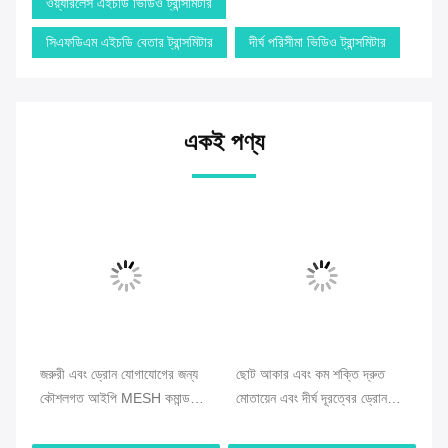
ওয়্যারলেস এইচডি ভিডিও ট্রান্সমিটার
সিএফডিএম এইচডি বেতার ট্রান্সমিটার
দীর্ঘ পরিসীমা ভিডিও ট্রান্সমিটার
একই পণ্য
বং
জরুরী এবং ড্রোন যোগাযোগের জন্য
ছোট আকার এবং কম শক্তি দ্রুত
সিও
া
কৌশলগত আইপি MESH কমান্ড
মোতায়েন এবং দীর্ঘ দূরত্বের ড্রোন
নেট
স্টেশন
সংযোগের সাথে ড্রোন জাল রেডিও
কেন
অপ্টিমাইজ করুন
যোগ