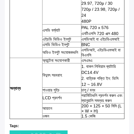
29.97, 720p / 30
720p / 23.98, 720p /
24
480P
PAL 720 x 576
এসডি ফর্ম্যাট
এনটিএসসি 720 এক্স 480
এইচডি ভিডিও ইনপুট
এসডিআই বা এইচডিএমআই
এসডি ভিডিও ইনপুট
BNC
এসডিআই, এইচডিএমআই বা
অডিও ইনপুট সংযোজকগুলি
বিএনসি
অ্যান্টেনা সংযোগকারী
এসএমএ
1. বাকল লিথিয়াম ব্যাটারি
DC14.4V
বিদ্যুৎ সরবরাহ
2. বাহ্যিক শক্তি ইন: ডিসি
12 ~ 16.8V
অন্যান্য
পাওয়ার সুইচ
চালু / বন্ধ
পরামিতিগুলি প্রদর্শন করুন এবং
LCD প্রদর্শন
ম্যানুয়ালি সমন্বয় করুন
200 × 125 × 50 মিমি (L
আয়তন
× W × H)
ওজন
1.5 কেজি
Tags: