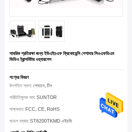
সামরিক প্রতিরক্ষা জন্য ইউএইচএফ ফ্রিকোয়েন্সি পেশাদার সিওএফডিএম
ভিডিও ট্রান্সমিটার ওয়্যারলেস
পণ্যের বিবরণ
উৎপত্তি স্থল:
শেনচেন, চীন
পরিচিতিমুলক নাম:
SUNTOR
সাক্ষ্যদান:
FCC, CE, RoHS
মডেল নম্বার:
ST6200TKMD এইচডি