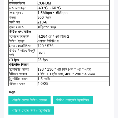
সামঁজস্যবিধান
COFDM
কাজ তাপমাত্রা
-40 ℃ ~ 60 ℃
কোড প্রবাহ
1.5Mbps ~ 6Mbps
বিলম্ব
300 মিঃসে
ত্রুটি হার
≤10-6
ব্যবহার মোড
ব্যক্তিগত অস্ত্র
ভিডিও এবং অডিও
কম্প্রেস ফরম্যাট
H.264 তে / এমপিইজি-2
ভিডিও ইনপুট
এনালগ সিভিবিএস
ইমেজ রেজোলিউশন
720 * 576
ভিডিও / অডিও ইনপুট
BNC
পোর্ট
ছবি fps
25 fps
প্যাকেজিং বিবরণ
ট্রান্সমিটার আকার
198 * 130 * 49 মিমি (এল * ওয়া * এইচ)
রিসিভার আকার
1 ইউ, 19 ইঞ্চি কেস, 480 * 280 * 45mm
ট্রান্সমিটার ওজন
1.5 কেজি
রিসিভার ওজন
4.0KG
Tags:
এইচডি বেতার ভিডিও প্রেরক
ভিডিও ওয়াইফাই ট্রান্সমিটার
এইচডি বেতার ভিডিও ট্রান্সমিটার