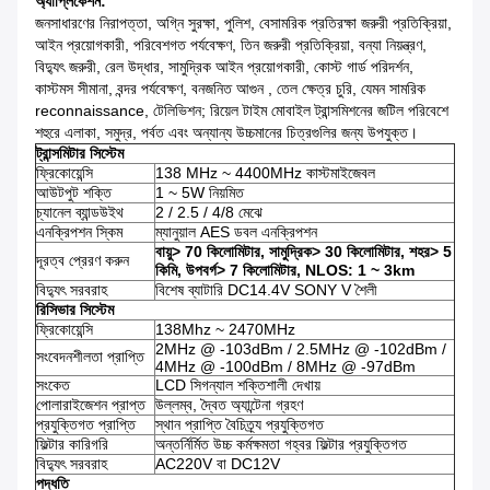
অ্যাপ্লিকেশন:
জনসাধারণের নিরাপত্তা, অগ্নি সুরক্ষা, পুলিশ, বেসামরিক প্রতিরক্ষা জরুরী প্রতিক্রিয়া,
আইন প্রয়োগকারী, পরিবেশগত পর্যবেক্ষণ, তিন জরুরী প্রতিক্রিয়া, বন্যা নিয়ন্ত্রণ,
বিদ্যুৎ জরুরী, রেল উদ্ধার, সামুদ্রিক আইন প্রয়োগকারী, কোস্ট গার্ড পরিদর্শন,
কাস্টমস সীমানা, বন্দর পর্যবেক্ষণ, বনজনিত আগুন , তেল ক্ষেত্র চুরি, যেমন সামরিক
reconnaissance, টেলিভিশন;
রিয়েল টাইম মোবাইল ট্রান্সমিশনের জটিল পরিবেশে
শহুরে এলাকা, সমুদ্র, পর্বত এবং অন্যান্য উচ্চমানের চিত্রগুলির জন্য উপযুক্ত।
ট্রান্সমিটার সিস্টেম
ফ্রিকোয়েন্সি
138 MHz ~ 4400MHz কাস্টমাইজেবল
আউটপুট শক্তি
1 ~ 5W নিয়মিত
চ্যানেল ব্যান্ডউইথ
2 / 2.5 / 4/8 মেঝে
এনক্রিপশন স্কিম
ম্যানুয়াল AES ডবল এনক্রিপশন
বায়ু> 70 কিলোমিটার, সামুদ্রিক> 30 কিলোমিটার, শহর> 5
দূরত্ব প্রেরণ করুন
কিমি, উপবর্গ> 7 কিলোমিটার, NLOS: 1 ~ 3km
বিদ্যুৎ সরবরাহ
বিশেষ ব্যাটারি DC14.4V SONY V শৈলী
রিসিভার সিস্টেম
ফ্রিকোয়েন্সি
138Mhz ~ 2470MHz
2MHz @ -103dBm / 2.5MHz @ -102dBm /
সংবেদনশীলতা প্রাপ্তি
4MHz @ -100dBm / 8MHz @ -97dBm
সংকেত
LCD সিগন্যাল শক্তিশালী দেখায়
পোলারাইজেশন প্রাপ্ত
উল্লম্ব, দ্বৈত অ্যান্টেনা গ্রহণ
প্রযুক্তিগত প্রাপ্তি
স্থান প্রাপ্তি বৈচিত্র্য প্রযুক্তিগত
ফিল্টার কারিগরি
অন্তর্নির্মিত উচ্চ কর্মক্ষমতা গহ্বর ফিল্টার প্রযুক্তিগত
বিদ্যুৎ সরবরাহ
AC220V বা DC12V
পদ্ধতি