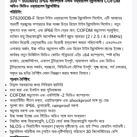
300 ~ 900MHz IP66 ম্যানপ্যাক এসডি ওয়্যারলেস ট্রান্সমিটার COFDM
অডিও ভিডিও ওয়্যারলেস ট্রান্সমিটার
পরিচিতি:
ST6200DB-F রিয়েল টাইম ওয়্যারলেস ইমেজ ট্রান্সমিশন সিস্টেম, এটি আমাদের
পরবর্তী প্রজন্মের সম্প্রচার উচ্চ সংজ্ঞা চিত্র রিয়েল টাইম ট্রান্সমিশন সিস্টেম।
নতুন
সুসংগত বন্ধ নকশা, এবং IP66 তিন গ্রেড মান;
COFDM মডুলেশন প্রযুক্তি,
বর্তমান বায়ু ফ্রিকোয়েন্সি আপেক্ষিক সংকীর্ণ ব্যান্ড ব্যবহৃত (2 / 2.5 / 4 / 8MHz)
বর্তমান বিরোধী নেতৃস্থানীয় এবং বিরোধী হস্তক্ষেপ ক্ষমতা শক্তিশালী।
এনএলওএস
এলাকায় অর্জন, উচ্চ গতির আন্দোলন শুটিং এবং রিয়েল টাইম ট্রান্সমিশন মানের ইমেজ।
কার্যকর নতুন ডিজিটাল ভিডিও কোডিং স্ট্যান্ডার্ড এইচ ২64 কম্প্রেশন, স্পষ্ট ছবির
গুণমান, রেজোলিউশন, এনালগ ইন্টারফেস ইনপুট, অ্যালালগ অডিও এবং ভিডিও
ইন্টারফেসের জন্য সমর্থন, স্বচ্ছতা, সিভিবিএস যৌগিক ইনপুট;
সূক্ষ্ম মানের, শর্ত চমৎকার,
সমৃদ্ধ রঙ ছবির বৈশিষ্ট্য যেমন নিয়ন্ত্রণ করার ক্ষমতা হিসাবে।
প্রধান বৈশিষ্ট্য:
বিদ্যুৎ সরবরাহের জন্য লিথিয়াম ব্যাটারি
বহন করা এবং ইনস্টল করা সুবিধাজনক
COFDM মডুলেশন এবং এমপিইজি -2 ভিডিও কম্প্রেশন
অন্তর্নির্মিত শীতল ভক্ত, ওয়াটারপ্রুফ এবং shockproof সঙ্গে দৃঢ় ঘের
সুরক্ষা মান: IP66, ধুলোরোধী, rainproof নকশা
মডুলার নকশা এবং অত্যন্ত সংহত
উচ্চ সংজ্ঞা ইমেজ এবং স্টিরিও অডিও সঙ্গে ভাল সংক্রমণ
নিয়মিত কাজ ফ্রিকোয়েন্সি, LCD বোর্ড কাজ ফ্রিকোয়েন্সি প্রদর্শন করে
NLOS এ স্থিতিশীল সংক্রমণ (অদৃশ্য দৃষ্টিকোণ) এবং হাই স্পিড মোবাইল শর্তাবলী।
ট্রান্সমিশন পরিসীমা লস (লাইন অফ-দৃষ্টিশক্তি) পরিবেশে 30 কিলোমিটারের বেশি