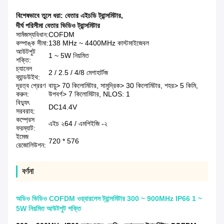
বিশেষভাবে তুলে ধরা:
বেতার এইচডি ট্রান্সমিটার
,
দীর্ঘ পরিসীমা বেতার ভিডিও ট্রান্সমিটার
সামঁজস্যবিধান:
COFDM
কম্পাঙ্ক সীমা:
138 MHz ~ 4400MHz কাস্টমাইজেবল
আউটপুট
1 ~ 5W নিয়মিত
শক্তি:
চ্যানেল
2 / 2.5 / 4/8 মেগাহার্টজ
ব্যান্ডউইথ:
দূরত্ব প্রেরণ
বায়ু> 70 কিলোমিটার, সামুদ্রিক> 30 কিলোমিটার, শহর> 5 কিমি,
করুন:
উপবর্গ> 7 কিলোমিটার, NLOS: 1
বিদ্যুৎ
DC14.4V
সরবরাহ:
কম্প্রেস
এইচ ২64 / এমপিইজি -২
ফরম্যাট:
ইমেজ
720 * 576
রেজোলিউশন:
বর্ণনা
অডিও ভিডিও COFDM ওয়্যারলেস ট্রান্সমিটার 300 ~ 900MHz IP66 1 ~
5W নিয়মিত আউটপুট শক্তি