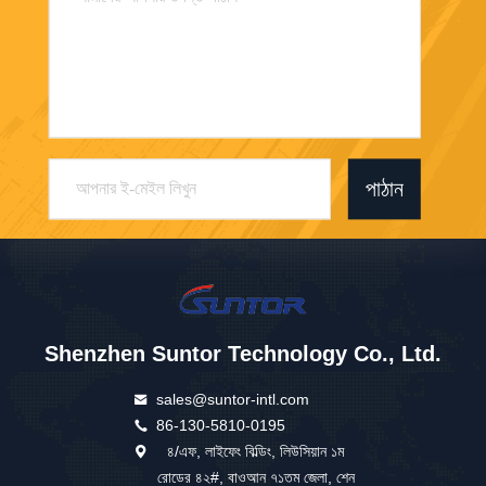
পাঠান
Shenzhen Suntor Technology Co., Ltd.
sales@suntor-intl.com
86-130-5810-0195
৪/এফ, লাইফেং বিল্ডিং, লিউসিয়ান ১ম
রোডের ৪২#, বাওআন ৭১তম জেলা, শেন