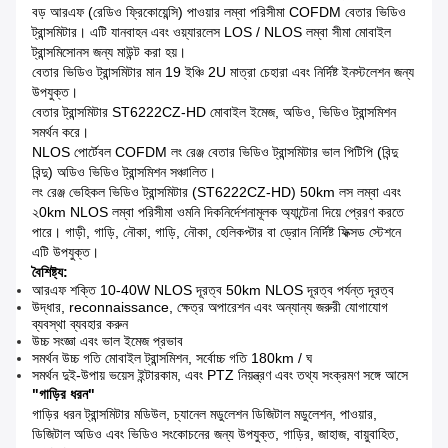
বড় আরএফ (রেডিও ফ্রিকোয়েন্সি) পাওয়ার লম্বা পরিসীমা COFDM বেতার ভিডিও
ট্রান্সমিটার।
এটি যানবাহন এবং ওয়্যারলেস LOS / NLOS লম্বা সীমা মোবাইল
ট্রান্সমিসোনস জন্য মাউন্ট করা হয়।
বেতার ভিডিও ট্রান্সমিটার মান 19 ইঞ্চি 2U মাত্রা চেহারা এবং নির্দিষ্ট ইনস্টলেশন জন্য
উপযুক্ত।
বেতার ট্রান্সমিটার ST6222CZ-HD মোবাইল ইমেজ, অডিও, ভিডিও ট্রান্সমিশন
সমর্থন করে।
NLOS পোর্টেবল COFDM লং রেঞ্জ বেতার ভিডিও ট্রান্সমিটার ভাল পিটিপি (বিন্দু
বিন্দু) অডিও ভিডিও ট্রান্সমিশন সঞ্চালিত।
লং রেঞ্জ ভেহিকল ভিডিও ট্রান্সমিটার (ST6222CZ-HD) 50km লস লম্বা এবং
২0km NLOS লম্বা পরিসীমা ওমনি দিকনির্দেশনামূলক অ্যান্টেনা দিয়ে প্রেরণ করতে
পারে।
গাড়ী, গাড়ি, নৌকা, গাড়ি, নৌকা, হেলিকপ্টার বা ড্রোন নির্দিষ্ট ফিক্সড স্টেশনে
এটি উপযুক্ত।
বৈশিষ্ট্য:
আরএফ শক্তি 10-40W NLOS দূরত্ব 50km NLOS দূরত্ব পর্যন্ত দূরত্ব
উদ্ধার, reconnaissance, ক্ষেত্র অপারেশন এবং অন্যান্য জরুরী যোগাযোগ
ব্যবস্থা ব্যবহার করুন
উচ্চ সংজ্ঞা এবং ভাল ইমেজ প্রভাব
সমর্থন উচ্চ গতি মোবাইল ট্রান্সমিশন, সর্বোচ্চ গতি 180km / ঘ
সমর্থন দুই-উপায় ভয়েস ইন্টারকাম, এবং PTZ নিয়ন্ত্রণ এবং তথ্য সংক্রমণ সঙ্গে আসে
"গাড়ির ধরন"
গাড়ির ধরন ট্রান্সমিটার মডিউল, চ্যানেল মডুলেশন ডিজিটাল মডুলেশন, পাওয়ার,
ডিজিটাল অডিও এবং ভিডিও সংকোচনের জন্য উপযুক্ত, গাড়ির, জাহাজ, বায়ুবাহিত,