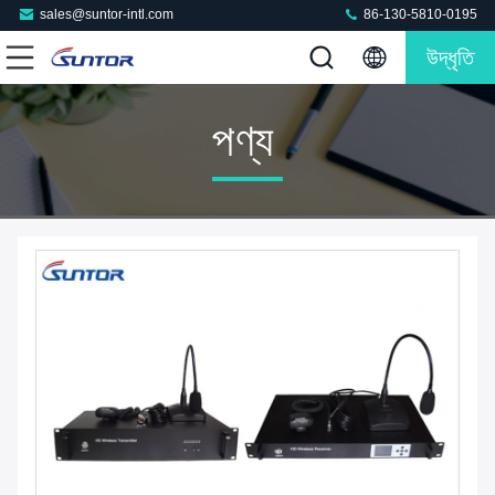
sales@suntor-intl.com
86-130-5810-0195
উদ্ধৃতি
পণ্য