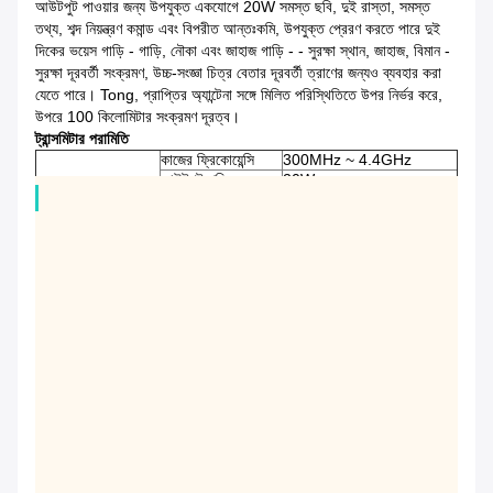
আউটপুট পাওয়ার জন্য উপযুক্ত একযোগে 20W সমস্ত ছবি, দুই রাস্তা, সমস্ত
তথ্য, শব্দ নিয়ন্ত্রণ কমান্ড এবং বিপরীত আন্তঃকমি, উপযুক্ত প্রেরণ করতে পারে দুই
দিকের ভয়েস গাড়ি - গাড়ি, নৌকা এবং জাহাজ গাড়ি - - সুরক্ষা স্থান, জাহাজ, বিমান -
সুরক্ষা দূরবর্তী সংক্রমণ, উচ্চ-সংজ্ঞা চিত্র বেতার দূরবর্তী ত্রাণের জন্যও ব্যবহার করা
যেতে পারে।
Tong, প্রাপ্তির অ্যান্টেনা সঙ্গে মিলিত পরিস্থিতিতে উপর নির্ভর করে,
উপরে 100 কিলোমিটার সংক্রমণ দূরত্ব।
ট্রান্সমিটার পরামিতি
কাজের ফ্রিকোয়েন্সি
300MHz ~ 4.4GHz
আউটপুট শক্তি
20W
সামঁজস্যবিধান
COFDM
আরএফ
চ্যানেল ব্যান্ডউইথ
2 / 2.5 / 4 / 8MHz
এনক্রিপশন
হবে AES
গার্ড ব্যবধান
1/32, 1/16, 1/8, 1/4
মান
H.264 তে / এমপিইজি-2
কোড প্রবাহ
2Mbps ~ 12Mbps
সিস্টেম বিলম্বিত
≤300ms
-6
ত্রুটি হার
≤10
পদ্ধতি
NLOS দূরত্ব: 10-20km
ট্রান্সমিশন বিন্যাস
লস অনুভূমিক দূরত্ব: 20-30km
গ্রাউন্ড এয়ার: 30 ~ 50km
ব্যবহার মোড
যানবাহন-র উপরে মাউন্ট
কম্প্রেশন বিন্যাস
H.264 তে / এমপিইজি-2
এইচডি-এসডিআই, এইচডিএমআই
ভিডিও ইনপুট
এবং এনালগ সিভিবিএস