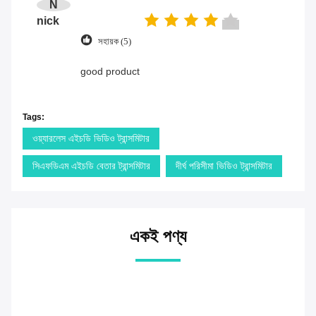
N
nick
সহায়ক (5)
good product
Tags:
ওয়্যারলেস এইচডি ভিডিও ট্রান্সমিটার
সিএফডিএম এইচডি বেতার ট্রান্সমিটার
দীর্ঘ পরিসীমা ভিডিও ট্রান্সমিটার
একই পণ্য