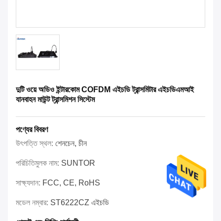
দুটি ওয়ে অডিও ইন্টারকোম COFDM এইচডি ট্রান্সমিটার এইচডিএমআই
যানবাহন মাউন্ট ট্রান্সমিশন সিস্টেম
পণ্যের বিবরণ
উৎপত্তি স্থল:
শেনচেন, চীন
পরিচিতিমুলক নাম:
SUNTOR
সাক্ষ্যদান:
FCC, CE, RoHS
মডেল নম্বার:
ST6222CZ এইচডি