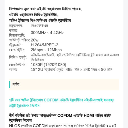
বিশেষভাবে তুলে ধরা:
এইচডি ওয়্যারলেস ভিডিও প্রেরক
,
এইচডি ওয়্যারলেস ভিডিও ট্রান্সমিটার
,
অডিও ইন্টারকম সিওএফডিএম এইচডি ট্রান্সমিটার
মড্যুলেশন:
সিওএফডিএম
কাজের
300MHz～4.4GHz
ফ্রিকোয়েন্সি:
আউটপুট শক্তি:
20w
স্ট্যান্ডার্ড:
H.264/MPEG-2
কোড স্ট্রীম:
2Mbps～12Mbps
এইচডি-এসডিআই, হাই ডেফিনিশন মাল্টিমিডিয়া ইন্টারফেস এবং এনালগ
ভিডিও ইনপুট:
সিভিবিএস
রেজোলিউশন:
1080P (1920*1080)
আকার:
19" 2U স্ট্যান্ডার্ড ক্রেট, 485 মিমি × 340 মিমি × 90 মিমি
বর্ণনা
দুটি ওয়ে অডিও ইন্টারকোম COFDM এইচডি ট্রান্সমিটার এইচডিএমআই যানবাহন
মাউন্ট ট্রান্সমিশন সিস্টেম
দীর্ঘ পরিসীমা দুটি উপায় আন্তঃকৌশল COFDM এইচডি HDMI গাড়ির মাউন্ট
ট্রান্সমিশন সিস্টেম
NLOS পোর্টেবল COFDM ওয়্যারলেস লং রেঞ্জ ভেহিকল ভিডিও ট্রান্সমিটার একটি