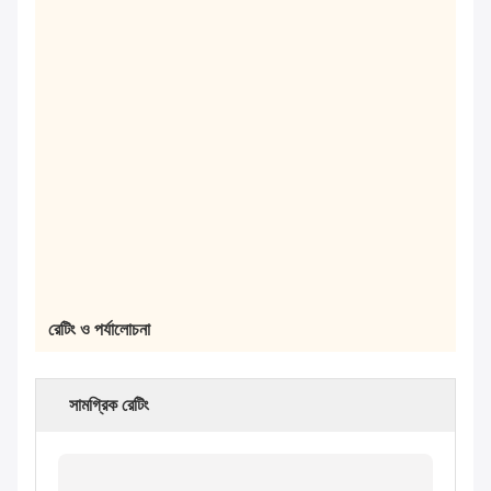
অডিও প্রবেশ
বাম এবং ডান চ্যানেল
1080P (1920 * 1080)
চিত্র রেজল্যুশন
সামঞ্জস্যপূর্ণ 720 পি, 480 পি
এবং এসডি @ ফ্রেম রেট ২5 fps
অডিও এবং
ভি
ভিডিও
BNC মহিলা পোর্ট, এইচডি-
ভিডিও ইনপুট শারীরিক
এসডিআই, এইচডিএমআই
ইন্টারফেস
স্ট্যান্ডার্ড ইন্টারফেস
হাত মাইক্রোফোন (সামনে প্যানেল)
বিমানের ইন্টারফেস
RS485 (পিছনে প্যানেল)
অডিও ইনপুট শারীরিক
BNC মহিলা পোর্ট
ইন্টারফেস
শক্তি সরবরাহ
AC110-230V
19 "২ ইউ স্ট্যান্ডার্ড ক্রেेट,
অন্যরা
আয়তন
485 মিমি × 340 মিমি × 90
মিমি (L × W × H)
ওজন
5kg
রেটিং ও পর্যালোচনা
সামগ্রিক রেটিং