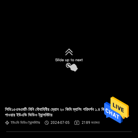
সিডি১৫এনএমটি-মিনি নৌবাহিনীর ড্রোন ২০ কিমি ম্যাপিং পরিদর্শন ১.৪ জি ০.৩ ওয়াট
পাওয়ার ইউএভি ভিডিও ট্রান্সমিটার
ইউএভি ভিডিও ট্রান্সমিটার
2024-07-05
2189 মতামত