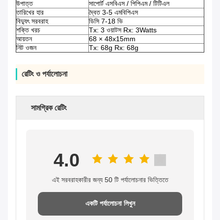
উপাত্ত
সাপোর্ট এসবিএস / পিপিএম / টিটিএল
তারিখের হার
দ্বৈত 3-5 এমবিপিএস
বিদ্যুৎ সরবরাহ
ডিসি 7-18 ভি
শক্তি খরচ
Tx: 3 ওয়াটস Rx: 3Watts
আয়তন
68 × 48x15mm
নিট ওজন
Tx: 68g Rx: 68g
রেটিং ও পর্যালোচনা
সামগ্রিক রেটিং
4.0
এই সরবরাহকারীর জন্য 50 টি পর্যালোচনার ভিত্তিতে
একটি পর্যালোচনা লিখুন