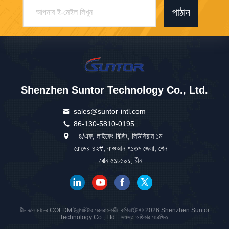
পাঠান
Shenzhen Suntor Technology Co., Ltd.
sales@suntor-intl.com
86-130-5810-0195
৪/এফ, লাইফেং বিল্ডিং, লিউসিয়ান ১ম
রোডের ৪২#, বাওআন ৭১তম জেলা, শেন
ঝেন ৫১৮১০১, চীন
চীন ভাল মানের COFDM ট্রান্সমিটার সরবরাহকারী. কপিরাইট © 2026 Shenzhen Suntor
Technology Co., Ltd. . সমস্ত অধিকার সংরক্ষিত.