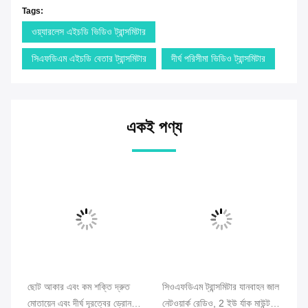
Tags:
ওয়্যারলেস এইচডি ভিডিও ট্রান্সমিটার
সিএফডিএম এইচডি বেতার ট্রান্সমিটার
দীর্ঘ পরিসীমা ভিডিও ট্রান্সমিটার
একই পণ্য
য
ছোট আকার এবং কম শক্তি দ্রুত
সিওএফডিএম ট্রান্সমিটার যানবাহন জাল
অ্য
মোতায়েন এবং দীর্ঘ দূরত্বের ড্রোন
নেটওয়ার্ক রেডিও, 2 ইউ র্যাক মাউন্ট,
অডি