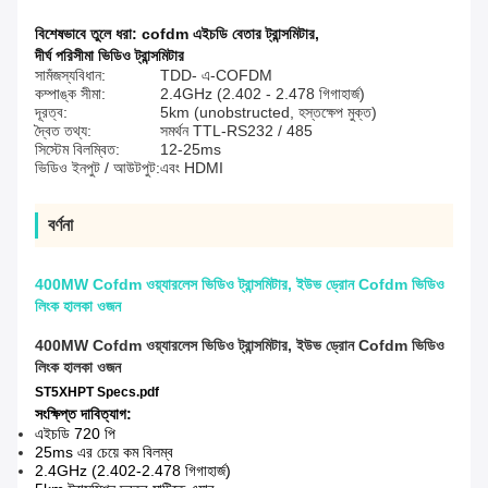
বিশেষভাবে তুলে ধরা:
cofdm এইচডি বেতার ট্রান্সমিটার
,
দীর্ঘ পরিসীমা ভিডিও ট্রান্সমিটার
সামঁজস্যবিধান:
TDD- এ-COFDM
কম্পাঙ্ক সীমা:
2.4GHz (2.402 - 2.478 গিগাহার্জ)
দূরত্ব:
5km (unobstructed, হস্তক্ষেপ মুক্ত)
দ্বৈত তথ্য:
সমর্থন TTL-RS232 / 485
সিস্টেম বিলম্বিত:
12-25ms
ভিডিও ইনপুট / আউটপুট:
এবং HDMI
বর্ণনা
400MW Cofdm ওয়্যারলেস ভিডিও ট্রান্সমিটার, ইউভ ড্রোন Cofdm ভিডিও
লিংক হালকা ওজন
400MW Cofdm ওয়্যারলেস ভিডিও ট্রান্সমিটার, ইউভ ড্রোন Cofdm ভিডিও
লিংক হালকা ওজন
ST5XHPT Specs.pdf
সংক্ষিপ্ত দাবিত্যাগ:
এইচডি 720 পি
25ms এর চেয়ে কম বিলম্ব
2.4GHz (2.402-2.478 গিগাহার্জ)