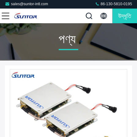
sales@suntor-intl.com
86-130-5810-0195
উদ্ধৃতি
পণ্য