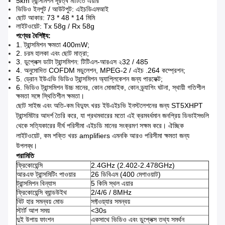
5km ট্রান্সমিশন দূরত্ব মাটিতে এয়ার
ভিডিও ইনপুট / আউটপুট: এইচডিএমআই
ছোট আকার: 73 * 48 * 14 মিমি
লাইটওয়েট: Tx 58g / Rx 58g
পণ্যের বৈশিষ্ট্য:
1. ট্রান্সমিশন ক্ষমতা 400mW;
2. চরম হালকা এবং ছোট মাত্রা;
3. ডুপ্লেক্স ডাটা ট্রান্সমিশন: টিটিএল-আরএস ২32 / 485
4. অনুমোদিত COFDM মডুলেশন, MPEG-2 / এইচ .264 কম্প্রেশন;
5. ড্রোন ইউএভি ভিডিও ট্রান্সমিশন অ্যাপ্লিকেশন জন্য পারফেক্ট;
6. ভিডিও ট্রান্সমিশন উচ্চ মানের, কোন মোজাইক, কোন ড্র্যাগিং ঘটনা, স্থায়ী গতিশীল
ক্ষমতা সঙ্গে স্থিতিশীল ক্ষমতা।
ছোট সাইজ এবং অতি-কম বিদ্যুৎ খরচ ইউএইচভি ইনস্টলেশনের জন্য ST5XHPT
ট্রান্সমিটার আদর্শ তৈরি করে, যা প্রথমবারের মতো এই ক্রমবর্ধমান জনপ্রিয় ডিভাইসগুলি
থেকে সত্যিকারের দীর্ঘ পরিসীমা এইচডি মানের সংক্রমণ সক্ষম করে।
ঐচ্ছিক
লাইটওয়েট, কম শক্তি খরচ amplifiers এমনকি আরও পরিসীমা ক্ষমতা জন্য
উপলব্ধ।
পরামিতি
ফ্রিকোয়েন্সি
2.4GHz (2.402-2.478GHz)
আরএফ ট্রান্সমিটিং পাওয়ার
26 ডিবিএম (400 মেগাওয়াট)
ট্রান্সমিশন বিন্যাস
5 কিমি স্থল এয়ার
ফ্রিকোয়েন্সি ব্যান্ডউইথ
2/4/6 / 8MHz
বিট হার সমন্বয় মোড
সফ্টওয়্যার সমন্বয়
স্টার্ট আপ সময়
<30s
দুই উপায় ফাংশন
একসাথে ভিডিও এবং ডুপ্লেক্স তথ্য সমর্থন