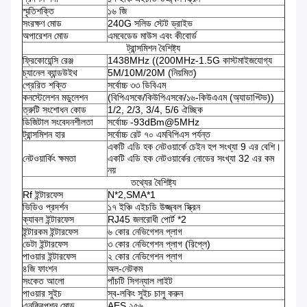
স্মৃতিশক্তি
১৬ জি
সংরক্ষণ মোড
240G সলিড স্টেট ড্রাইভ
অপারেশন মোড
এমবেডেড মাউস এবং কীবোর্ড
ট্রান্সমিশন বৈশিষ্ট্য
ফ্রিকোয়েন্সি রেঞ্জ
1438MHz ((200MHz-1.5G কাস্টমাইজযোগ্য
চ্যানেল ব্যান্ডউইথ
5M/10M/20M (নিয়মিত)
প্রেরিত শক্তি
সর্বোচ্চ ৩৩ ডিবিএম
কনস্টেলেশন মডুলেশন
(বিপিএসকে/কিউপিএসকে/১৬-কিউএএম (অ্যাডাপ্টিভ))
ত্রুটি সংশোধন কোড
1/2, 2/3, 3/4, 5/6 ঐচ্ছিক
ডিজিটাল সংবেদনশীলতা
সর্বোচ্চ -93dBm@5MHz
ট্রান্সমিশন হার
সর্বোচ্চ রেট ৭০ এমবিপিএস পর্যন্ত
একটি এডি হক নেটওয়ার্কে চেইন হপ সংখ্যা 9 এর বেশি।
নেটওয়ার্কিং ক্ষমতা
একটি এডি হক নেটওয়ার্কের নোডের সংখ্যা 32 এর কম
নয়
তথ্যের বৈশিষ্ট্য
Rf ইন্টারফেস
N*2,SMA*1
ভিডিও প্রদর্শন
১৭ ইঞ্চি এইচডি উজ্জ্বল স্ক্রিন
ক্যাবল ইন্টারফেস
RJ45 জলরোধী পোর্ট *2
ইন্টারকম ইন্টারফেস
৬ কোর নেভিগেশন প্লাগ
ডেটা ইন্টারফেস
৩ কোর নেভিগেশন প্লাগ (রিপ্লে)
পাওয়ার ইন্টারফেস
২ কোর নেভিগেশন প্লাগ
৪জি ফাংশন
অল-নেটকম
সংকেত আলো
পাঁচটি সিগন্যাল লাইট
পাওয়ার সুইচ
স্ব-লকিং সুইচ চালু করুন
এনক্রিপশন মোড
AES ২৫৬