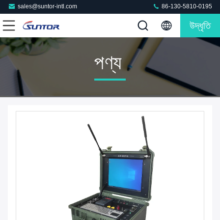
sales@suntor-intl.com
86-130-5810-0195
উদ্ধৃতি
পণ্য