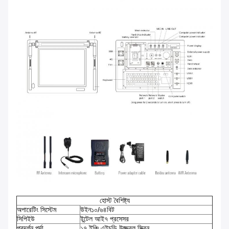
হোস্ট বৈশিষ্ট্য
অপারেটিং সিস্টেম
উইন১০/৬৪বিট
সিপিইউ
ইন্টেল আই৭ প্রসেসর
প্রদর্শন পর্দা
১৭ ইঞ্চি এইচডি উজ্জ্বল স্ক্রিন