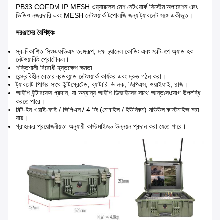
PB33 COFDM IP MESH ওয়্যারলেস মেশ নেটওয়ার্ক সিস্টেম অপারেশন এবং
ভিডিও নজরদারি এবং MESH নেটওয়ার্ক টপোলজি জন্য ট্যাবলেট সঙ্গে একীভূত।
সরঞ্জামের বৈশিষ্ট্যঃ
স্ব-বিকাশিত সিওএফডিএম তরঙ্গরূপ, দক্ষ চ্যানেল কোডিং এবং মাল্টি-হপ অ্যাড হক
নেটওয়ার্কিং প্রোটোকল।
শক্তিশালী বিরোধী হস্তক্ষেপ ক্ষমতা.
কেন্দ্রবিহীন বেতার ব্রডব্যান্ড নেটওয়ার্ক কার্যকর এবং দ্রুত গঠন করা।
ট্যাবলেট পিসির সাথে ইন্টিগ্রেটেড, ব্যাটারি ভি লক, জিপিএস, ওয়াইফাই, ৪জি।
আইপি ইন্টারফেস প্রদান, যা অন্যান্য আইপি ডিভাইসের সাথে আন্তঃসংযোগ উপলব্ধি
করতে পারে।
বিল্ট-ইন ওয়াই-ফাই / জিপিএস / 4 জি (মোবাইল / ইউনিকম) মডিউল কাস্টমাইজ করা
যায়।
গ্রাহকের প্রয়োজনীয়তা অনুযায়ী কাস্টমাইজড উন্নয়ন প্রদান করা যেতে পারে।