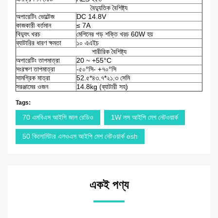
বৈদ্যুতিক বৈশিষ্ট্য
অপারেটিং ভোল্টেজ
DC 14.8V
কাজকারী বর্তমান
≤ 7A
বিদ্যুৎ খরচ
মেশিনের গড় শক্তি খরচ 60W হয়
ব্যাটারির ধারণ ক্ষমতা
১০ এএইচ
শারীরিক বৈশিষ্ট্য
অপারেটিং তাপমাত্রা
20 ~ +55°C
সংরক্ষণ তাপমাত্রা
-৫০°সি- +৭০°সি
সামগ্রিক মাত্রা
52.৫*৪৩.৭*২১.৩ সেমি
সরঞ্জামের ওজন
14.8kg (ব্যাটারী সহ)
Tags:
70 এমবিএস আইপি জাল রেডিও
1W লস আইপি মেশ নেটওয়ার্ক
50 কিলোমিটার এলওএস আইপি মেশ নেটওয়ার্ক esh
একই পণ্য