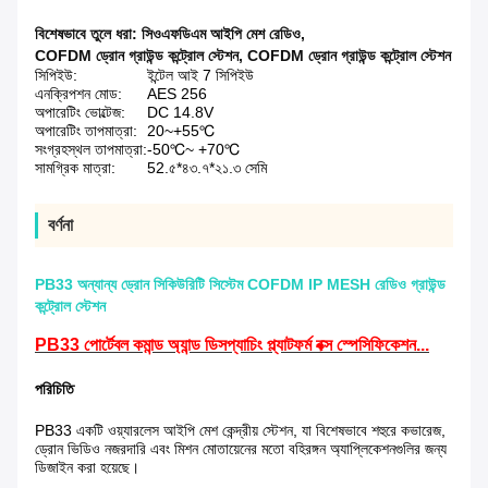
বিশেষভাবে তুলে ধরা:
সিওএফডিএম আইপি মেশ রেডিও
,
COFDM ড্রোন গ্রাউন্ড কন্ট্রোল স্টেশন
,
COFDM ড্রোন গ্রাউন্ড কন্ট্রোল স্টেশন
সিপিইউ:
ইন্টেল আই 7 সিপিইউ
এনক্রিপশন মোড:
AES 256
অপারেটিং ভোল্টেজ:
DC 14.8V
অপারেটিং তাপমাত্রা:
20~+55℃
সংগ্রহস্থল তাপমাত্রা:
-50℃~ +70℃
সামগ্রিক মাত্রা:
52.৫*৪৩.৭*২১.৩ সেমি
বর্ণনা
PB33 অন্যান্য ড্রোন সিকিউরিটি সিস্টেম COFDM IP MESH রেডিও গ্রাউন্ড
কন্ট্রোল স্টেশন
PB33 পোর্টেবল কমান্ড অ্যান্ড ডিসপ্যাচিং প্ল্যাটফর্ম বক্স স্পেসিফিকেশন...
পরিচিতি
PB33 একটি ওয়্যারলেস আইপি মেশ কেন্দ্রীয় স্টেশন, যা বিশেষভাবে শহুরে কভারেজ,
ড্রোন ভিডিও নজরদারি এবং মিশন মোতায়েনের মতো বহিরঙ্গন অ্যাপ্লিকেশনগুলির জন্য
ডিজাইন করা হয়েছে।