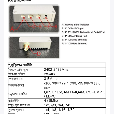
RX ইন্টারফেস সংজ্ঞা
প্রযুক্তিগত পরামিতি
ফ্রিকোয়েন্সি ব্যান্ড
2402-2478Mhz
আরএফ শক্তি
2Watts
সংক্রমণ হার
3-5Mbps
-100 ডিবিএম @ 4 মেহজ, -95 ডিবিএম @ 8
সংবেদনশীলতা
মেহজ
QPSK / 16QAM / 64QAM, COFDM 4K
মডুলেশন কোডিং
/ LDPC
ব্যান্ডউইথ
4 / 8Mhz
সম্মুখ ভুল সংশোধন
1/2, ২/3, 3/4, 7/8
সুরক্ষা ব্যবধান
1/4, 1/8, 1/16, 1/32