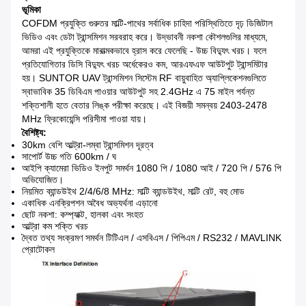
ভূমিকা
COFDM প্রযুক্তি গুরুতর মাল্টি-পাথের সর্বাধিক চাহিদা পরিস্থিতিতে দৃঢ় ডিজিটাল
ভিডিও এবং ডেটা ট্রান্সমিশন সরবরাহ করে।
উদ্ভাবনী নকশা কৌশলগুলির মাধ্যমে,
আমরা এই প্রযুক্তিকে মারাত্মকভাবে হ্রাস করে ফেলেছি - উচ্চ বিদ্যুৎ খরচ।
ফলে
প্রতিযোগিতার ডিসি বিদ্যুৎ খরচ অর্ধেকেরও কম, আরএফএফ আউটপুট ট্রান্সমিটার
হয়।
SUNTOR UAV ট্রান্সমিশন সিস্টেম RF বায়ুবাহিত অ্যাপ্লিকেশনগুলিতে
স্বাভাবিক 35 ডিবিএম পাওয়ার আউটপুট সহ 2.4GHz এ 75 মাইল পর্যন্ত
শক্তিশালী হতে বেতার লিঙ্ক পরীক্ষা করেছে।
এই বিজয়ী সমন্বয় 2403-2478
MHz ফ্রিকোয়েন্সি পরিসীমা পাওয়া যায়।
বৈশিষ্ট্য:
30km বেশি আল্ট্রা-লম্বা ট্রান্সমিশন দূরত্ব
সাপোর্ট উচ্চ গতি 600km / ঘ
আইপি ক্যামেরা ভিডিও ইনপুট সমর্থন 1080 পি / 1080 আই / 720 পি / 576 পি
অভিযোজিত।
নিয়মিত ব্যান্ডউইথ 2/4/6/8 MHz: মাল্টি ব্যান্ডউইথ, মাল্টি রেট, বহু মোড
একাধিক এনক্রিপশন অবৈধ অভ্যর্থনা এড়ানো
ছোট নকশা: কম্প্যাক্ট, হালকা এবং সংহত
আল্ট্রা কম শক্তি খরচ
দ্বৈত তথ্য সংক্রমণ সমর্থন টিটিএল / এসবিএস / পিপিএম / RS232 / MAVLINK
প্রোটোকল