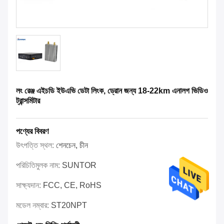
লং রেঞ্জ এইচডি ইউএভি ডেটা লিংক, ড্রোন জন্য 18-22km এনালগ ভিডিও
ট্রান্সমিটার
পণ্যের বিবরণ
উৎপত্তি স্থল:
শেনচেন, চীন
পরিচিতিমুলক নাম:
SUNTOR
সাক্ষ্যদান:
FCC, CE, RoHS
মডেল নম্বার:
ST20NPT