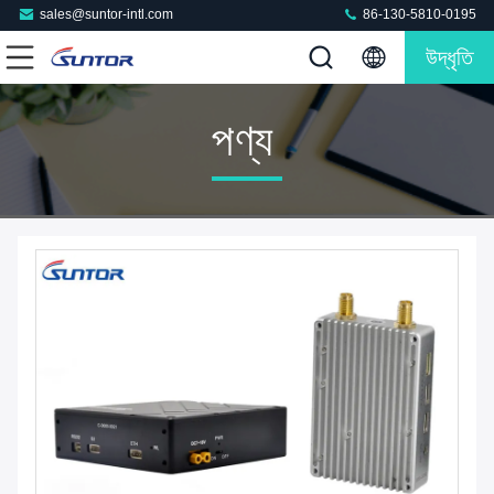
sales@suntor-intl.com
86-130-5810-0195
উদ্ধৃতি
পণ্য