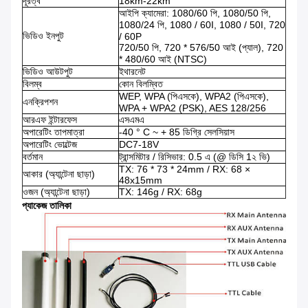
দূরত্ব
18km-22km
আইপি ক্যামেরা: 1080/60 পি, 1080/50 পি,
1080/24 পি, 1080 / 60I, 1080 / 50I, 720
ভিডিও ইনপুট
/ 60P
720/50 পি, 720 * 576/50 আই (প্যাল), 720
* 480/60 আই (NTSC)
ভিডিও আউটপুট
ইথারনেট
বিলম্ব
কোন বিলম্বিত
WEP, WPA (পিএসকে), WPA2 (পিএসকে),
এনক্রিপশন
WPA + WPA2 (PSK), AES 128/256
আরএফ ইন্টারফেস
এসএমএ
অপারেটিং তাপমাত্রা
-40 ° C ~ + 85 ডিগ্রি সেলসিয়াস
অপারেটিং ভোল্টেজ
DC7-18V
বর্তমান
ট্রান্সমিটার / রিসিভার: 0.5 এ (@ ডিসি 1২ ভি)
TX: 76 * 73 * 24mm / RX: 68 ×
আকার (অ্যান্টেনা ছাড়া)
48x15mm
ওজন (অ্যান্টেনা ছাড়া)
TX: 146g / RX: 68g
প্যাকেজ তালিকা