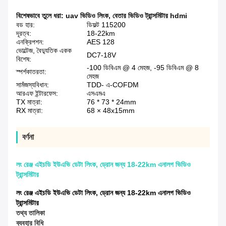
বিশেষভাবে তুলে ধরা:
uav ভিডিও লিংক
,
বেতার ভিডিও ট্রান্সমিটার hdmi
বড হার:
ডিফল্ট 115200
দূরত্ব:
18-22km
এনক্রিপশন:
AES 128
ভোল্টেজ, বৈদ্যুতিক একক
DC7-18V
বিশেষ:
-100 ডিবিএম @ 4 মেহজ, -95 ডিবিএম @ 8
স্পর্শকাতরতা:
মেহজ
সামঁজস্যবিধান:
TDD- এ-COFDM
আরএফ ইন্টারফেস:
এসএমএ
TX মাত্রা:
76 * 73 * 24mm
RX মাত্রা:
68 × 48x15mm
বর্ণনা
লং রেঞ্জ এইচডি ইউএভি ডেটা লিংক, ড্রোন জন্য 18-22km এনালগ ভিডিও
ট্রান্সমিটার
লং রেঞ্জ এইচডি ইউএভি ডেটা লিংক, ড্রোন জন্য 18-22km এনালগ ভিডিও
ট্রান্সমিটার
তথ্য তালিকা
ব্যবহার বিধি