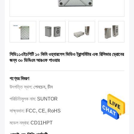
সিডি১১এইচপিটি ১০ কিমি ওয়্যারলেস ভিডিও ট্রান্সমিটার এবং রিসিভার ড্রোনের
জন্য ৩০ ডিবিএম আরএফ পাওয়ার
পণ্যের বিবরণ
উৎপত্তি স্থল:
শেনচেন, চীন
পরিচিতিমুলক নাম:
SUNTOR
সাক্ষ্যদান:
FCC, CE, RoHS
মডেল নম্বার:
CD11HPT