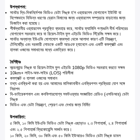
উপস্থাপনা:
সানটর দ্বি-দিকনির্দেশক ভিডিও ডেটা লিঙ্ক হ'ল ওয়্যারলেস যোগাযোগ ইউনিট যা
বিশেষভাবে বিভিন্ন ধরণের ড্রোন বিমানের জন্য ওয়্যারলেস সম্প্রচার বাড়ানোর জন্য
ডিজাইন করা হয়েছে।
শীর্ষস্থানীয় ওয়্যারলেস প্রযুক্তি ব্যবহার করে, সানটর ফ্যামিলি পণ্যগুলি দীর্ঘ পরিসরের
যোগাযোগ সরবরাহ করে যা রিয়েল-টাইম ফুল এইচডি ভিডিও স্ট্রিমিং সক্ষম করে।
সানটর অন্যান্য ইউএভি যোগাযোগ ব্যবস্থা থেকে আলাদা কারণ এটি নিয়ন্ত্রণ,
টেলিমেট্রি এবং দরকারী লোডকে একটি আরএফ চ্যানেলে এবং একটি কমপ্যাক্ট এবং
হালকা ওজনের সমাধানের মধ্যে একত্রিত করে।
বৈশিষ্ট্যঃ
ব্রডব্যান্ড লিঙ্ক যা রিয়েল-টাইম ফুল এইচডি 1080p ভিডিও সরবরাহ করতে সক্ষম
10km+ লাইন-অফ-সাইড (LOS) পরিসীমা
কমপ্যাক্ট ও হালকা ওজনের সমাধান
তথ্য এনক্রিপ্ট করা হয় এবং আমাদের মালিকানাধীন এনক্রিপশন প্রক্রিয়া যোগ সঙ্গে
নিরাপদ
বি-ডাইরেকশনাল এবং কনফিগারযোগ্য সফটওয়্যার সংজ্ঞায়িত রেডিও (এসডিআর) ডেটা
লিঙ্ক
ভিডিও এবং ডেটা নিয়ন্ত্রণ, প্রেরণ এবং দেখার জন্য নির্মিত
উপকারিতা:
৫ কিমি, ১০ কিমি ইউএভি ভিডিও ডেটা লিঙ্ক এছাড়াও ২.৩ গিগাহার্জ, ২.৪ গিগাহার্জ
এবং ২.৫ গিগাহার্জ ফ্রিকোয়েন্সি সমর্থন করে।
১০ কিমি, ২০ কিমি, ৩০ কিমি এবং ৫০ কিমি ইউআরও ভিডিও ডেটা লিঙ্ক ডাবল