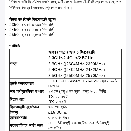
সিরিয়াল ডেটা ট্রান্সমিশন সমর্থন করে, এটি কেবল পিক্সহক টেমট্রিই প্রেরণ করে না, তবে
পিটিজেড নিয়ন্ত্রণ সংকেতও প্রেরণ করতে পারে।
নীচের মত তিনটি ফ্রিকোয়েন্সি ব্যান্ডঃ
2350: ২.৩০৪-৩.৩৯০ গিগাহার্জ
2450: ২.৪০২-২.৪৮২ গিগাহার্জ
2550: ২,৫০০-২,৫৭০ গিগাহার্জ
পরামিতি
আপনার পছন্দের জন্য 3 ফ্রিকোয়েন্সি
2.3GHz/2.4GHz/2.5GHz
ঘনত্ব
2.3GHz ((2304MHz-2390MHz)
2.4GHz ((2402MHz-2482MHz)
2.5GHz ((2500MHz-2570MHz)
LDPC FEC/Video H.264/265 সুপার ত্রুটি
ত্রুটি সনাক্তকরণ
সংশোধন
আরএফ ট্রান্সমিশন পাওয়ার
১ ওয়াট (বায়ু থেকে স্থল পর্যন্ত ৮-১০ কিমি)
TX: ১০ ওয়াট
বিদ্যুৎ খরচ
RX: ৬ ওয়াট
ফ্রিকোয়েন্সি ব্যান্ডউইথ
৪/৮ মেগাহার্টজ
বিলম্ব
≤15-30ms
ট্রান্সমিশন
হার
৩-৫ এমবিপিএস
-১০০ ডিবিএম@৪ মেগাহার্টজ, -৯৫ ডিবিএম@৮
সংবেদনশীলতা অর্জন করুন
মেগাহার্টজ