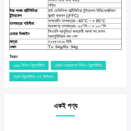
ভিডিও বোর্ড কাজ করছে
শক্তি
উচ্চ সংজ্ঞা মাল্টিমিডিয়া
হাই ডেফিনিশন মাল্টিমিডিয়া ইন্টারফেস মিনি/ফ্লেক্সিবল
ইন্টারফেস
ফ্ল্যাট ক্যাবল ((FFC)
অপারেটিং তাপমাত্রাঃ -40°C ~ + 85°C
তাপমাত্রা পরিসীমা
সংরক্ষণের তাপমাত্রাঃ -৫৫°সি ~ + ১০০°সি
সিএনসি প্রযুক্তি/ জলরোধী নকশা সহ ডাবল
চেহারা ডিজাইন
অ্যালুমিনিয়াম খাদ শেল
মাত্রা
৭২×৪৭×১৯ মিমি
ওজন
Tx: 94g/Rx: 94g
Tags:
uav ভিডিও ট্রান্সমিটার
ড্রোন ওয়্যারলেস ভিডিও ট্রান্সমিটার
ড্রোন ট্রান্সমিটার এবং রিসিভার
একই পণ্য