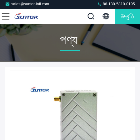
sales@suntor-intl.com
86-130-5810-0195
উদ্ধৃতি
পণ্য