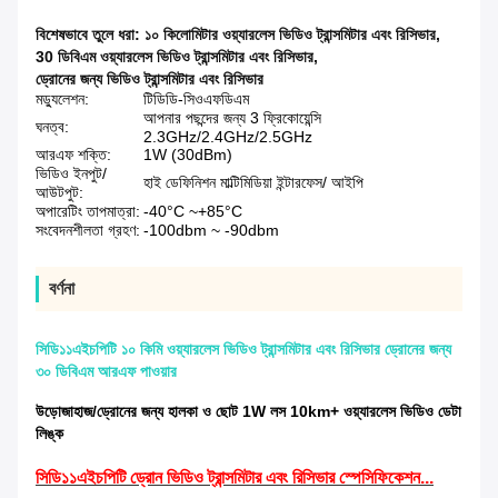
বিশেষভাবে তুলে ধরা:
১০ কিলোমিটার ওয়্যারলেস ভিডিও ট্রান্সমিটার এবং রিসিভার
,
30 ডিবিএম ওয়্যারলেস ভিডিও ট্রান্সমিটার এবং রিসিভার
,
ড্রোনের জন্য ভিডিও ট্রান্সমিটার এবং রিসিভার
মড্যুলেশন:
টিডিডি-সিওএফডিএম
আপনার পছন্দের জন্য 3 ফ্রিকোয়েন্সি
ঘনত্ব:
2.3GHz/2.4GHz/2.5GHz
আরএফ শক্তি:
1W (30dBm)
ভিডিও ইনপুট/
হাই ডেফিনিশন মাল্টিমিডিয়া ইন্টারফেস/ আইপি
আউটপুট:
অপারেটিং তাপমাত্রা:
-40°C ~+85°C
সংবেদনশীলতা গ্রহণ:
-100dbm ~ -90dbm
বর্ণনা
সিডি১১এইচপিটি ১০ কিমি ওয়্যারলেস ভিডিও ট্রান্সমিটার এবং রিসিভার ড্রোনের জন্য
৩০ ডিবিএম আরএফ পাওয়ার
উড়োজাহাজ/ড্রোনের জন্য হালকা ও ছোট 1W লস 10km+ ওয়্যারলেস ভিডিও ডেটা
লিঙ্ক
সিডি১১এইচপিটি ড্রোন ভিডিও ট্রান্সমিটার এবং রিসিভার স্পেসিফিকেশন...