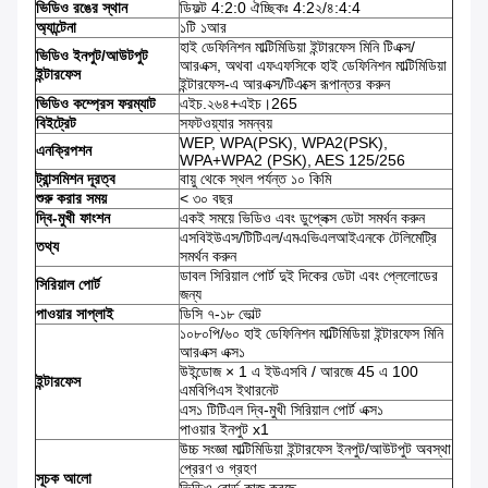
ভিডিও রঙের স্থান
ডিফল্ট 4:2:0 ঐচ্ছিকঃ 4:2২/৪:4:4
অ্যান্টেনা
১টি ১আর
হাই ডেফিনিশন মাল্টিমিডিয়া ইন্টারফেস মিনি টিএক্স/
ভিডিও ইনপুট/আউটপুট
আরএক্স, অথবা এফএফসিকে হাই ডেফিনিশন মাল্টিমিডিয়া
ইন্টারফেস
ইন্টারফেস-এ আরএক্স/টিএক্সে রূপান্তর করুন
ভিডিও কম্প্রেস ফরম্যাট
এইচ.২৬৪+এইচ।265
বি
ইট্রেট
সফটওয়্যার সমন্বয়
WEP, WPA(PSK), WPA2(PSK),
এনক্রিপশন
WPA+WPA2 (PSK), AES 125/256
ট্রান্সমিশন দূরত্ব
বায়ু থেকে স্থল পর্যন্ত ১০ কিমি
শুরু করার সময়
< ৩০ বছর
দ্বি-মুখী ফাংশন
একই সময়ে ভিডিও এবং ডুপ্লেক্স ডেটা সমর্থন করুন
এসবিইউএস/টিটিএল/এমএভিএলআইএনকে টেলিমেট্রি
তথ্য
সমর্থন করুন
ডাবল সিরিয়াল পোর্ট দুই দিকের ডেটা এবং প্লেলোডের
সিরিয়াল পোর্ট
জন্য
পাওয়ার সাপ্লাই
ডিসি ৭-১৮ ভোল্ট
১০৮০পি/৬০ হাই ডেফিনিশন মাল্টিমিডিয়া ইন্টারফেস মিনি
আরএক্স এক্স১
উইন্ডোজ × 1 এ ইউএসবি / আরজে 45 এ 100
ইন্টারফেস
এমবিপিএস ইথারনেট
এস১ টিটিএল দ্বি-মুখী সিরিয়াল পোর্ট এক্স১
পাওয়ার ইনপুট x1
উচ্চ সংজ্ঞা মাল্টিমিডিয়া ইন্টারফেস ইনপুট/আউটপুট অবস্থা
প্রেরণ ও গ্রহণ
সূচক আলো