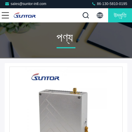
sales@suntor-intl.com
86-130-5810-0195
উদ্ধৃতি
পণ্য