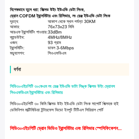
বিশেষভাবে তুলে ধরা:
ফিক্সড উইং ইউএভি ডেটা লিংক
,
ড্রোন COFDM ট্রান্সমিটার এবং রিসিভার
,
লং রেঞ্জ ইউএভি ডেটা লিংক
দূরত্ব:
আকাশ থেকে স্থল পর্যন্ত 30KM
আকার:
76x73x23 মিমি
আরএফ ট্রান্সমিটিং পাওয়ার:
33dBm
ব্যান্ডউইথ:
4MHz/8MHz
ওজন:
93 গ্রাম
ট্রান্সমিটিং:
ডাবল 3-6Mbps
মড্যুলেশন:
সিওএফডিএম
বর্ণনা
সিডি৩০এইচপিটি ৩০কেএম লং রেঞ্জ ইউএভি ডাটা লিঙ্ক ফিক্সড উইং ড্রোনস
সিওএফডিএম ট্রান্সমিটার এবং রিসিভার
সিডি৩০এইচপিটি ৩০ কিমি ফিক্সড উইং ইউএভি ডেটা লিংক সাপোর্ট পিক্সহক হাই
ডেফিনিশন মাল্টিমিডিয়া ইন্টারফেস ভিডো ইনপুট টিটিএল সিরিয়াল পোর্ট
সিডি৩০এইচপিটি ড্রোন ভিডিও ট্রান্সমিটার এবং রিসিভার স্পেসিফিকেশন...