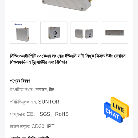
সিডি৩০এইচপিটি ৩০কেএম লং রেঞ্জ ইউএভি ডাটা লিঙ্ক ফিক্সড উইং ড্রোনস
সিওএফডিএম ট্রান্সমিটার এবং রিসিভার
পণ্যের বিবরণ
উৎপত্তি স্থল:
শেনচেন, চীন
পরিচিতিমুলক নাম:
SUNTOR
সাক্ষ্যদান:
CE、 SGS、RoHS
মডেল নম্বার:
CD30HPT