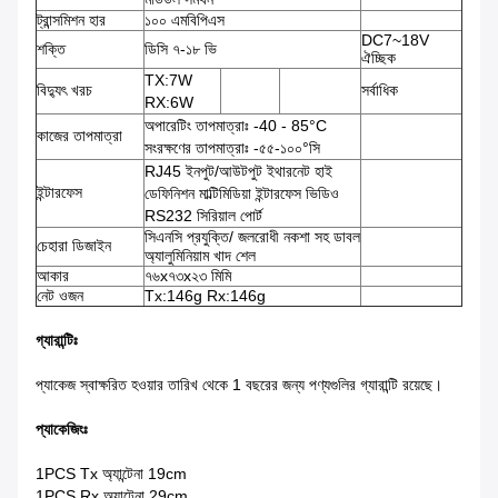
ট্রান্সমিশন হার
১০০ এমবিপিএস
DC7~18V
শক্তি
ডিসি ৭-১৮ ভি
ঐচ্ছিক
TX:7W
বিদ্যুৎ খরচ
সর্বাধিক
RX:6W
অপারেটিং তাপমাত্রাঃ -40 - 85°C
কাজের তাপমাত্রা
সংরক্ষণের তাপমাত্রাঃ -৫৫-১০০°সি
RJ45 ইনপুট/আউটপুট ইথারনেট হাই
ইন্টারফেস
ডেফিনিশন মাল্টিমিডিয়া ইন্টারফেস ভিডিও
RS232 সিরিয়াল পোর্ট
সিএনসি প্রযুক্তি/ জলরোধী নকশা সহ ডাবল
চেহারা ডিজাইন
অ্যালুমিনিয়াম খাদ শেল
আকার
৭৬x৭৩x২৩ মিমি
নেট ওজন
Tx:146g Rx:146g
গ্যারান্টিঃ
প্যাকেজ স্বাক্ষরিত হওয়ার তারিখ থেকে 1 বছরের জন্য পণ্যগুলির গ্যারান্টি রয়েছে।
প্যাকেজিংঃ
1PCS Tx অ্যান্টেনা 19cm
1PCS Rx অ্যান্টেনা 29cm