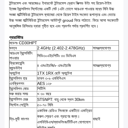
ইন্টারফেস এবং আরজে৪৫ ইথারনেট ইন্টারফেস ড্রোন ফিক্সড উইং সহ রিয়েল-টাইম
ইমেজ ট্রান্সমিশন সিস্টেমের একটি সেট।এটা তোলে আরএফ পাওয়ার মধ্যে মিনি উচ্চ
সংজ্ঞা মাল্টিমিডিয়া ইন্টারফেস ক্যামেরা থেকে রিয়েল টাইম সংকেত রূপান্তর এবং বেতার
উচ্চ সংজ্ঞা মাল্টিমিডিয়া ইন্টারফেস আউটপুট groud ফিরে পাঠাতে. ফিরে আসা সংকেতটি
আনুষঙ্গিক রিসিভার দ্বারা গৃহীত হবে এবং প্রদর্শন পর্দায় প্রদর্শিত হবে।
প্যারামিটার
মডেলঃ CD30HPT
ঘনত্ব
2.4GHz (2.402-2.478GHz)
সামঞ্জস্যযোগ্য
আরএফ ট্রান্সমিটিং
সিডি৩০এইচপিটিঃ ৩৩ ডিবিএম
পাওয়ার
ফ্রিকোয়েন্সি
৪ এমএইচজি/৮ এমএইচজি
সামঞ্জস্যযোগ্য
ব্যান্ডউইথ
অ্যান্টেনা
1TX 1RX ছোট অ্যান্টেনা
ট্রান্সমিশন হার
ডাবল ৩-৬ এমবিপিএস
এনক্রিপশন
AES ১২৮
ট্রান্সমিশন মোড
পিটিপি
শুরু করার সময়
< ৩০ বছর
ট্রান্সমিশন রেঞ্জ
ST5NPT: বায়ু থেকে স্থল 30km
সিস্টেম লেটেন্সি
৫০-৭০ মিমি
একাধিক রেডিও লিংককে একটিতে একত্রিত
করুন প্রেরণ এবং গ্রহণের জন্য।
দ্বি-মুখী ফাংশন
বাছাই
এসবিইউএস/ম্যাভলিংক/টিটিএল যোগাযোগ
মডিউল সমর্থন