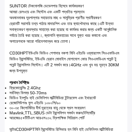
SUNTOR টেকনোলজি ডেভেলপার হিসেবে কার্যকরকরণ
আমরা রেলওয়ে এবং সিস্টেম এবং একটি পদ্ধতির প্রস্তাব
অবমাননাকর দূরপাল্লার সহায়তায় মাছ ও সামুদ্রিক প্রাণীর স্থানীয়করণ
ড্রোনটি সরাসরি তথ্য পাঠায় মাদারশিপ এবং তার ক্যাপ্টেনদের কাছে।এটি উন্নত
সনাক্তকরণ ব্যবস্থার সাহায্যে করা হয়েছে যা কার্যকর করার জন্য একটি আনুষ্ঠানিক
পর্যায়ে তৈরি করা হয়েছে।, জ্বালানি ব্যবহারের সাথে যুক্ত খরচ কমানো এবং
অপারেশনকে আরো পরিবেশবান্ধব করে তোলা।
CD30HPT
ইউএভি ভিডিও পেশাদার নকশা মিনি এইচডি ওয়্যারলেস সিওএফডিএম
ভিডিও ট্রান্সমিটার, ইউএভি ড্রোন মোবাইল যোগাযোগ কোর সিওএফডিএম পয়েন্ট টু
পয়েন্ট ট্রান্সমিশন সিস্টেম। এটি 2 সমর্থন করে।4GHz এবং খুব বড় দূরত্ব 30KM
জন্য উপযুক্ত
প্রধান বৈশিষ্ট্যঃ
ফ্রিকোয়েন্সিঃ 2.4Ghz
সর্বনিম্ন বিলম্ব 50-70ms
ভিডিও ইনপুটঃ হাই ডেফিনিশন মাল্টিমিডিয়া ইন্টারফেস এবং ইথারনেট
রেজোলিউশনঃ ফুল এইচডি ১০৮০পি/৬০
৩০-৩৫ কিলোমিটার দীর্ঘ দূরত্বের বায়ু থেকে স্থল সংক্রমণ
Mavlink,TTL,SBUS ডেটা ট্রান্সমিশন সমর্থন করুন
টেলিমেট্রি
আরজে৪৫+টিটিএল আরএস২৩২ দ্বিপাক্ষিক সিরিয়াল পোর্ট
সান্টর
CD30HPT
মিনি ট্রান্সমিটার রিসিভার হল মিনি হাই ডেফিনিশন মাল্টিমিডিয়া