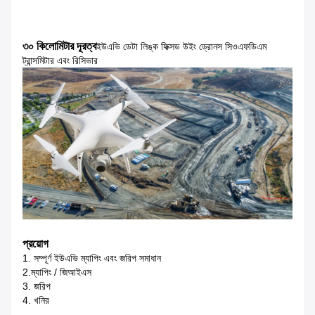
৩০ কিলোমিটার দূরত্ব
ইউএভি ডেটা লিঙ্ক ফিক্সড উইং ড্রোনস সিওএফডিএম
ট্রান্সমিটার এবং রিসিভার
প্রয়োগ
1. সম্পূর্ণ ইউএভি ম্যাপিং এবং জরিপ সমাধান
2.ম্যাপিং / জিআইএস
3. জরিপ
4. খনির