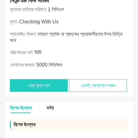
পেমেন্ট এবং শিপিং শর্তাবলী
ন্যূনতম চাহিদার পরিমাণ:
1 পিসিএস
মূল্য:
Checking With Us
প্যাকেজিং বিবরণ:
সাধারণ প্যাকিং বা গ্রাহকের প্রয়োজনীয়তার উপর ভিত্তি
করে
পরিশোধের শর্ত:
টি/টি
যোগানের ক্ষমতা:
5000 পিসি/মাস
সেরা মূল্য পান
এখনই যোগাযোগ করুন
বিশেষ উল্লেখ
বর্ণনা
বিশেষ উল্লেখ