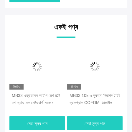
একই পণ্য
ভিডিও
ভিডিও
ভি
ঃ
MB33 ওয়্যারলেস আইপি মেশ মাল্টি-
MB33 10km লুকানো নিরাপদ টাইট
MB
র
হপ অ্যাড-হক নেটওয়ার্ক সরঞ্জাম
ব্যাকপ্যাক COFDM ডিজিটাল
নে
GPS/Wifi/4G
ওয়্যারলেস ভিডিও অডিও ট্রান্সমিটার
ব্যাটারি সহ
সেরা মূল্য পান
সেরা মূল্য পান