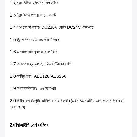
1.২ ব্যান্ডউইথঃ ২/৫/১০ মেগাহার্টজ
1.৩ ট্রান্সমিশন পাওয়ারঃ ১০ ওয়াট
1.4 পাওয়ার সাপ্লাইঃ DC220V থেকে DC24V এডাপ্টার
1.5 ট্রান্সমিশন রেটঃ ৯০ এমবিপিএস
1.6 এনএলওএস দূরত্বঃ ১-৫ কিমি
1.7 এলওএস দূরত্ব: ২০ কিলোমিটারের বেশি
1.8
এনক্রিপশনঃ AES128/AES256
1.9 সংবেদনশীলতাঃ- ৯৭ ডিবিএম
2.0 ইন্টারফেস ইনপুটঃ আইপি + ওয়াইফাই ((এইচডিএমআই / এভি কাস্টমাইজ করা
যেতে পারে)
2বর্ণনা
আইপি মেশ রেডিও