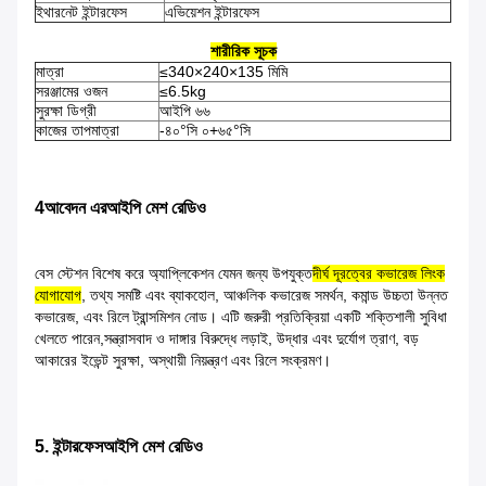
ইথারনেট ইন্টারফেস
এভিয়েশন ইন্টারফেস
শারীরিক সূচক
মাত্রা
≤340×240×135 মিমি
সরঞ্জামের ওজন
≤6.5kg
সুরক্ষা ডিগ্রী
আইপি ৬৬
কাজের তাপমাত্রা
-৪০°সি ০+৬৫°সি
4আবেদন
এর
আইপি মেশ রেডিও
বেস স্টেশন বিশেষ করে অ্যাপ্লিকেশন যেমন জন্য উপযুক্ত
দীর্ঘ দূরত্বের কভারেজ লিংক
যোগাযোগ
, তথ্য সমষ্টি এবং ব্যাকহোল, আঞ্চলিক কভারেজ সমর্থন, কমান্ড উচ্চতা উন্নত
কভারেজ, এবং রিলে ট্রান্সমিশন নোড। এটি জরুরী প্রতিক্রিয়া একটি শক্তিশালী সুবিধা
খেলতে পারেন,সন্ত্রাসবাদ ও দাঙ্গার বিরুদ্ধে লড়াই, উদ্ধার এবং দুর্যোগ ত্রাণ, বড়
আকারের ইভেন্ট সুরক্ষা, অস্থায়ী নিয়ন্ত্রণ এবং রিলে সংক্রমণ।
5. ইন্টারফেস
আইপি মেশ রেডিও