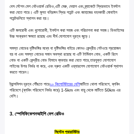
বেস স্টেশন মেশ নেটওয়ার্ক রেডিও,এটি মেরু, দেয়াল এবং ব্র্যাকেটে স্থিরভাবে ইনস্টল
করা যেতে পারে। এটি মূলত বহিরঙ্গন স্থির পয়েন্ট এবং জাহাজের বহনকারী মোবাইল
পয়েন্টগুলিতে স্থাপন করা হয়।
এটি জলরোধী এবং ধুলোরোধী, ইনস্টল করা সহজ এবং পরিচালনা করা সহজ। ডিভাইসের
উচ্চ সংক্রমণ ক্ষমতা রয়েছে এবং দীর্ঘ যোগাযোগ দূরত্ব জুড়ে।
সমস্ত নোডের দৃষ্টিভঙ্গির মধ্যে বা দৃষ্টিভঙ্গির বাইরে কোনও কেন্দ্রীয় গেটওয়ে প্রয়োজন
হয় না এবং সমস্ত নোডের সমান অবস্থা রয়েছে যা এটি টার্মিনাল নোড, একটি রিলে
নোড বা একটি কেন্দ্রীয় নোড হিসাবে ব্যবহার করা যেতে পারে,তারযুক্ত যোগাযোগ
লাইনের উপর নির্ভর না করে, এবং দ্রুত একটি ওয়্যারলেস যোগাযোগ নেটওয়ার্ক স্থাপন
করতে পারেন।
ট্রান্সমিশন দূরত্ব পৌঁছতে পারে
২০ কিলোমিটারের বেশি
মাটিতে খোলা পরিবেশে, ব্লকিং
পরিবেশে (ব্লকিং পরিবেশে নির্ভর করে) 1-5km এবং বায়ু থেকে মাটিতে 50km এর
বেশি।
3. স্পেসিফিকেশন
আইপি মেশ রেডিও
সিস্টেম প্যারামিটার