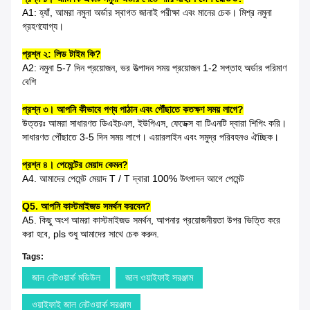
A1: হ্যাঁ, আমরা নমুনা অর্ডার স্বাগত জানাই পরীক্ষা এবং মানের চেক। মিশ্র নমুনা
গ্রহণযোগ্য।
প্রশ্ন ২: লিড টাইম কি?
A2: নমুনা 5-7 দিন প্রয়োজন, ভর উত্পাদন সময় প্রয়োজন 1-2 সপ্তাহ অর্ডার পরিমাণ
বেশি
প্রশ্ন ৩। আপনি কীভাবে পণ্য পাঠান এবং পৌঁছাতে কতক্ষণ সময় লাগে?
উত্তরঃ আমরা সাধারণত ডিএইচএল, ইউপিএস, ফেডেক্স বা টিএনটি দ্বারা শিপিং করি।
সাধারণত পৌঁছাতে 3-5 দিন সময় লাগে। এয়ারলাইন এবং সমুদ্র পরিবহনও ঐচ্ছিক।
প্রশ্ন ৪। পেমেন্টের মেয়াদ কেমন?
A4. আমাদের পেমেন্ট মেয়াদ T / T দ্বারা 100% উৎপাদন আগে পেমেন্ট
Q5. আপনি কাস্টমাইজড সমর্থন করবেন?
A5. কিছু অংশ আমরা কাস্টমাইজড সমর্থন, আপনার প্রয়োজনীয়তা উপর ভিত্তি করে
করা হবে, pls শুধু আমাদের সাথে চেক করুন.
Tags:
জাল নেটওয়ার্ক মডিউল
জাল ওয়াইফাই সরঞ্জাম
ওয়াইফাই জাল নেটওয়ার্ক সরঞ্জাম