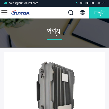
sales@suntor-intl.com
86-130-5810-0195
উদ্ধৃতি
পণ্য