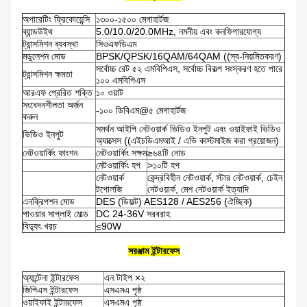
অপারেটিং ফ্রিকোয়েন্সি
১৩০০-১৫০০ মেগাহার্টজ
ব্যান্ডউইথ
5.0/10.0/20.0MHz, নমনীয় এবং কনফিগারযোগ্য
ট্রান্সমিশন ব্যবস্থা
সিওএফডিএম
মডুলেশন মোড
BPSK/QPSK/16QAM/64QAM ((স্ব-নিয়মিতকরণ)
সর্বোচ্চ রেট ৫২ এমবিপিএস, সর্বোচ্চ বিকল্প সংস্করণ হতে পারে
ট্রান্সমিশন ক্ষমতা
১০০ এমবিপিএস
আরএফ প্রেরিত শক্তি
১০ ওয়াট
সংবেদনশীলতা অর্জন
-১০০ ডিবিএম@৫ মেগাহার্টজ
করুন
সমর্থন আইপি নেটওয়ার্ক ভিডিও ইনপুট এবং ওয়াইফাই ভিডিও
ভিডিও ইনপুট
অ্যাক্সেস ((এইচডিএমআই / এভি কাস্টমাইজ করা প্রয়োজন)
নেটওয়ার্কিং ফাংশন
নেটওয়ার্কিং সক্ষম
≥৬৪টি নোড
নেটওয়ার্কিং হপ
>১০টি হপ
নেটওয়ার্ক
কেন্দ্রবিহীন নেটওয়ার্ক, স্টার নেটওয়ার্ক, চেইন
টপোলজি
নেটওয়ার্ক, মেশ নেটওয়ার্ক ইত্যাদি
এনক্রিপশন মোড
DES (ডিফল্ট) AES128 / AES256 (ঐচ্ছিক)
পাওয়ার সাপ্লাই মোল্ড
DC 24-36V সরবরাহ
বিদ্যুৎ খরচ
≤90W
সরঞ্জাম ইন্টারফেস
অ্যান্টেনা ইন্টারফেস
এন টাইপ ×২
জিপিএস ইন্টারফেস
এসএমএ পৃষ্ঠ
ওয়াইফাই ইন্টারফেস
এসএমএ পৃষ্ঠ