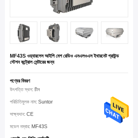
MF43S ওয়্যারলেস আইপি মেশ রেডিও এনএলওএস ইথারনেট গ্রাউন্ড
স্টেশন কন্ট্রোল সেন্টারের জন্য
পণ্যের বিবরণ
উৎপত্তি স্থল:
চীন
পরিচিতিমুলক নাম:
Suntor
সাক্ষ্যদান:
CE
মডেল নম্বার:
MF43S