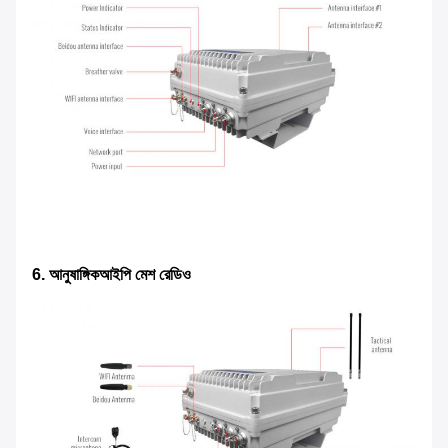
6. আনুষাঙ্গিক
আইপি মেশ রেডিও