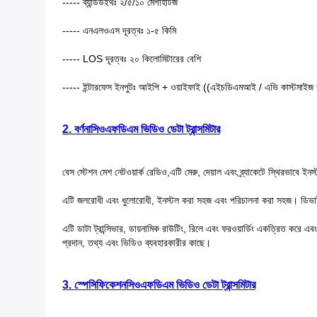
----- ব্যান্ডউইথঃ ২/৫/১০ মেগাহার্টজ
----- এনএলওএস দূরত্বঃ ১-৫ কিমি
----- LOS দূরত্বঃ ২০ কিলোমিটারের বেশি
----- ইন্টারফেস ইনপুটঃ আইপি + ওয়াইফাই ((এইচডিএমআই / এভি কাস্টমাইজ 
2. বর্ণনা
সিওএফডিএম ভিডিও ডেটা ট্রান্সমিটার
বেস স্টেশন মেশ নেটওয়ার্ক রেডিও,এটি মেরু, দেয়াল এবং ব্র্যাকেটে স্থিরভাবে ইন
এটি জলরোধী এবং ধুলোরোধী, ইনস্টল করা সহজ এবং পরিচালনা করা সহজ। ডিভাইসের
এটি ডাটা ট্রান্সিভার, ডায়নামিক রাউটিং, রিলে এবং ফরওয়ার্ডিং একত্রিত করে এব
প্রদান, তথ্য এবং ভিডিও ব্যবহারকারীর কাছে।
3. স্পেসিফিকেশন
সিওএফডিএম ভিডিও ডেটা ট্রান্সমিটার