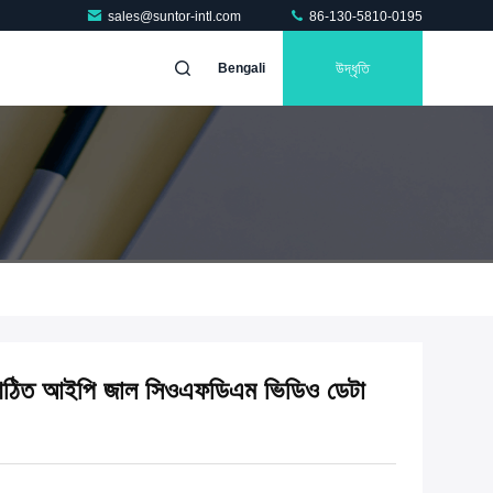
sales@suntor-intl.com
86-130-5810-0195
উদ্ধৃতি
Bengali
ঠিত আইপি জাল সিওএফডিএম ভিডিও ডেটা