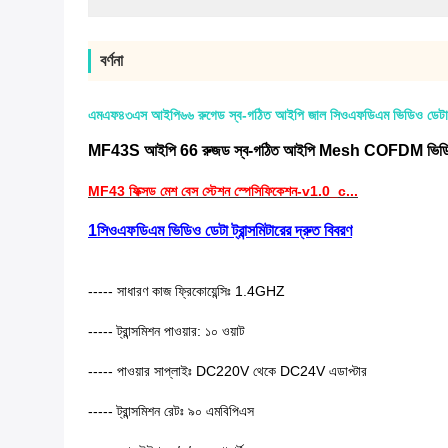
বর্ণনা
এমএফ৪৩এস আইপি৬৬ রুগেড স্ব-গঠিত আইপি জাল সিওএফডিএম ভিডিও ডেটা ট্র
MF43S
আইপি 66 রুজড স্ব-গঠিত আইপি Mesh COFDM ভিডিও ডেটা
MF43 ফিক্সড মেশ বেস স্টেশন স্পেসিফিকেশন-v1.0_c...
1সিওএফডিএম ভিডিও ডেটা ট্রান্সমিটারের দ্রুত বিবরণ
----- সাধারণ কাজ ফ্রিকোয়েন্সিঃ 1.4GHZ
----- ট্রান্সমিশন পাওয়ার: ১০ ওয়াট
----- পাওয়ার সাপ্লাইঃ DC220V থেকে DC24V এডাপ্টার
----- ট্রান্সমিশন রেটঃ ৯০ এমবিপিএস