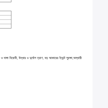
দাঙ্গা বিরোধী, উদ্ধার ও দুর্যোগ ত্রাণ, বড় আকারের ইভেন্ট সুরক্ষা,অস্থায়ী