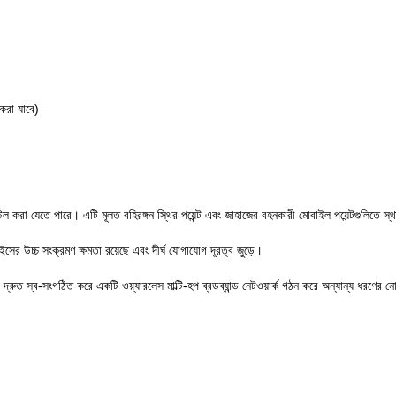
করা যাবে)
স্টল করা যেতে পারে। এটি মূলত বহিরঙ্গন স্থির পয়েন্ট এবং জাহাজের বহনকারী মোবাইল পয়েন্টগুলিতে স
 উচ্চ সংক্রমণ ক্ষমতা রয়েছে এবং দীর্ঘ যোগাযোগ দূরত্ব জুড়ে।
ং দ্রুত স্ব-সংগঠিত করে একটি ওয়্যারলেস মাল্টি-হপ ব্রডব্যান্ড নেটওয়ার্ক গঠন করে অন্যান্য ধরণের