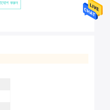
াযোগ করুন