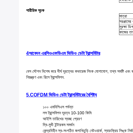
শারীরিক সূচক
মাত্রা
সরঞ্জামের
সুরক্ষা ডিগ
কাজের তা
4আবেদন
এর
সিওএফডিএম ভিডিও ডেটা ট্রান্সমিটার
বেস স্টেশন বিশেষ করে দীর্ঘ দূরত্বের কভারেজ লিংক যোগাযোগ, তথ্য সমষ্টি এবং ব্য
নিয়ন্ত্রণ এবং রিলে ট্রান্সমিশন.
5.COFDM ভিডিও ডেটা ট্রান্সমিটারের বৈশিষ্ট্য
১০০ এমবিপিএস পর্যন্ত
লস ট্রান্সমিশন দূরত্ব 10-100 কিমি
আইপি তারিখের স্বচ্ছ প্রেরণ
দ্বি-মুখী ইন্টারকম সমর্থন
কেন্দ্রবিহীন স্ব-সংগঠিত জগাখিচুড়ি নেটওয়ার্ক, স্বয়ংক্রিয় লিঙ্ক নি