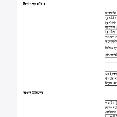
সিস্টেম প্যারামিটার
অপারেটিং ফ
ব্যান্ডউইথ
ট্রান্সমিশন
মডুলেশন 
ট্রান্সমিশন
আরএফ প্র
সংবেদনশী
ভিডিও ইন
নেটওয়ার্ক
এনক্রিপ
পাওয়ার সা
বিদ্যুৎ খর
সরঞ্জাম ইন্টারফেস
অ্যান্টেনা 
জিপিএস ইন
ওয়াইফাই 
ইথারনেট ই