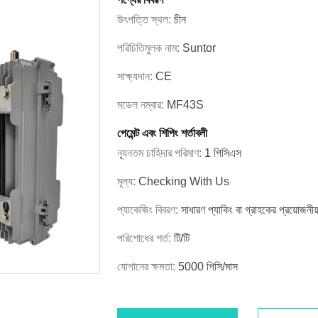
উৎপত্তি স্থল:
চীন
পরিচিতিমুলক নাম:
Suntor
সাক্ষ্যদান:
CE
মডেল নম্বার:
MF43S
পেমেন্ট এবং শিপিং শর্তাবলী
ন্যূনতম চাহিদার পরিমাণ:
1 পিসিএস
মূল্য:
Checking With Us
প্যাকেজিং বিবরণ:
সাধারণ প্যাকিং বা গ্রাহকের প্রয়োজনী
পরিশোধের শর্ত:
টি/টি
যোগানের ক্ষমতা:
5000 পিসি/মাস