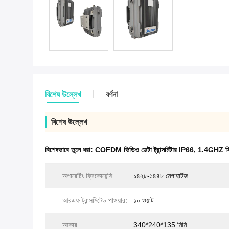
বিশেষ উল্লেখ
বর্ণনা
বিশেষ উল্লেখ
বিশেষভাবে তুলে ধরা:
COFDM ভিডিও ডেটা ট্রান্সমিটার IP66
,
1.4GHZ ফ্রি
অপারেটিং ফ্রিকোয়েন্সি:
১৪২৮-১৪৪৮ মেগাহার্টজ
আরএফ ট্রান্সমিটেড পাওয়ার:
১০ ওয়াট
আকার:
340*240*135 মিমি