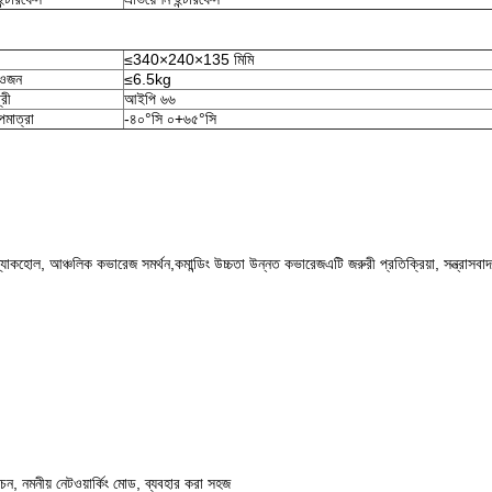
≤340×240×135 মিমি
 ওজন
≤6.5kg
্রী
আইপি ৬৬
পমাত্রা
-৪০°সি ০+৬৫°সি
াকহোল, আঞ্চলিক কভারেজ সমর্থন,কমান্ডিং উচ্চতা উন্নত কভারেজএটি জরুরী প্রতিক্রিয়া, সন্ত্রাসবাদ ও 
র্বাচন, নমনীয় নেটওয়ার্কিং মোড, ব্যবহার করা সহজ