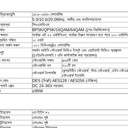
্রিকোয়েন্সি
১৪২৮-১৪৪৮ মেগাহার্টজ
5.0/10.0/20.0MHz, নমনীয় এবং কনফিগারযোগ্য
 ব্যবস্থা
সিওএফডিএম
মোড
BPSK/QPSK/16QAM/64QAM ((স্ব-নিয়মিতকরণ)
 ক্ষমতা
সর্বোচ্চ রেট ৫২ এমবিপিএস, সর্বোচ্চ বিকল্প সংস্করণ হতে পারে ১০০ এমবিপ
েরিত শক্তি
১০ ওয়াট
লতা অর্জন করুন
-১০০ ডিবিএম@৫ মেগাহার্টজ
সমর্থন আইপি নেটওয়ার্ক ভিডিও ইনপুট এবং ওয়াইফাই ভিডিও অ্যাক্সেস
পুট
((এইচডিএমআই / এভি কাস্টমাইজ করা প্রয়োজন)
িং ফাংশন
নেটওয়ার্কিং সক্ষম
≥৬৪টি নোড
নেটওয়ার্কিং হপ
>১০টি হপ
কেন্দ্রবিহীন নেটওয়ার্ক, স্টার নেটওয়ার্ক, চেইন নেটওয়
নেটওয়ার্ক টপোলজি
নেটওয়ার্ক ইত্যাদি
শন মোড
DES (ডিফল্ট) AES128 / AES256 (ঐচ্ছিক)
প্লাই মোল্ড
DC 24-36V সরবরাহ
চ
≤90W
ইন্টারফেস
এন টাইপ ×২
্টারফেস
এসএমএ পৃষ্ঠ
ইন্টারফেস
এসএমএ পৃষ্ঠ
ন্টারফেস
এভিয়েশন ইন্টারফেস