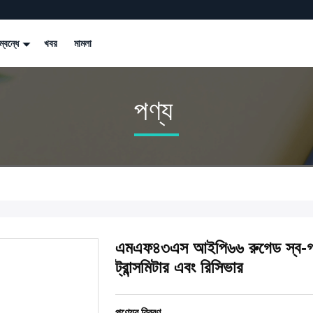
্বন্ধে
খবর
মামলা
পণ্য
এমএফ৪৩এস আইপি৬৬ রুগেড স্ব-গ
ট্রান্সমিটার এবং রিসিভার
পণ্যের বিবরণ