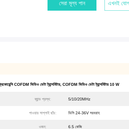
সেরা মূল্য পান
এখনই যোগ
কোয়েন্সি COFDM ভিডিও ডেটা ট্রান্সমিটার
,
COFDM ভিডিও ডেটা ট্রান্সমিটার 10 W
ব্যান্ড প্রস্থ:
5/10/20MHz
পাওয়ার সাপ্লাই ছাঁচ:
ডিসি 24-36V সরবরাহ
ওজন:
6.5 কেজি