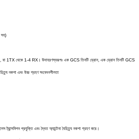
 সহ)
ক্স থেকে 1RX, বা 1TX থেকে 1-4 RX। উদাহরণস্বরূপঃ এক GCS তিনটি ড্রোন, এক ড্রোন তিনটি GCS
বৈচিত্র্য নকশা এবং উচ্চ গ্রহণ সংবেদনশীলতা
 ট্রান্সমিশন প্রযুক্তি এবং দ্বৈত অ্যান্টেনা বৈচিত্র্য নকশা গ্রহণ করে।