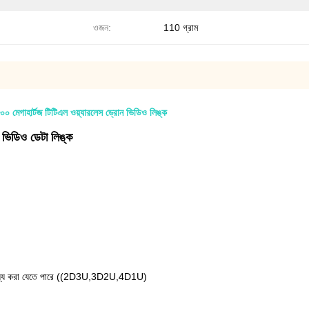
ওজন:
110 গ্রাম
০ মেগাহার্টজ টিটিএল ওয়্যারলেস ড্রোন ভিডিও লিঙ্ক
িডিও ডেটা লিঙ্ক
ামঞ্জস্য করা যেতে পারে ((2D3U,3D2U,4D1U)