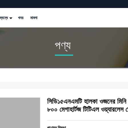
্বন্ধে
খবর
মামলা
পণ্য
সিডি১৫এনএমটি হালকা ওজনের মিনি ড
৮০০ মেগাহার্টজ টিটিএল ওয়্যারলেস 
পণ্যের বিবরণ