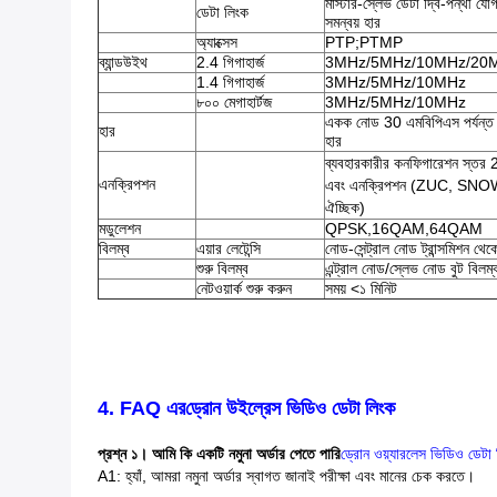
মাস্টার-স্লেভ ডেটা দ্বি-পন্থী য
ডেটা লিংক
সমন্বয় হার
অ্যাক্সেস
PTP;PTMP
ব্যান্ডউইথ
2.4 গিগাহার্জ
3MHz/5MHz/10MHz/20
1.4 গিগাহার্জ
3MHz/5MHz/10MHz
৮০০ মেগাহার্টজ
3MHz/5MHz/10MHz
একক নোড 30 এমবিপিএস পর্যন্ত স
হার
হার
ব্যবহারকারীর কনফিগারেশন স্তর 2
এনক্রিপশন
এবং এনক্রিপশন (ZUC, SNOW3
ঐচ্ছিক)
মডুলেশন
QPSK,16QAM,64QAM
বিলম্ব
এয়ার লেটেন্সি
নোড-সেন্ট্রাল নোড ট্রান্সমিশন 
শুরু বিলম্ব
এন্ট্রাল নোড/স্লেভ নোড বুট বিলম্
নেটওয়ার্ক শুরু করুন
সময় <১ মিনিট
4. FAQ এর
ড্রোন উইল্রেস ভিডিও ডেটা লিংক
প্রশ্ন ১। আমি কি একটি নমুনা অর্ডার পেতে পারি
ড্রোন ওয়্যারলেস ভিডিও ডেটা 
A1: হ্যাঁ, আমরা নমুনা অর্ডার স্বাগত জানাই পরীক্ষা এবং মানের চেক করতে।