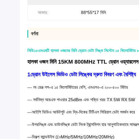
আকার:
88*55*17 মিমি
বর্ণনা
সিডি১৫এনএমটি হালকা ওজনের মিনি ড্রোন ডেটা লিঙ্ক সিস্টেম ১৫ কিলোমিটার ৮০
হালকা ওজন মিনি 15KM 800MHz TTL ড্রোন ওয়্যারলেস ভ
1ড্রোন উইলেস ভিডিও ডেটা লিঙ্কের দ্রুত বিবরণ এবং বৈশিষ্ট্য
--- লং রেঞ্জ লস-এ ১৫ কিলোমিটারের বেশি, এনএলও-এ ২০০-৫০০ মিটার
--- সর্বনিম্ন আরএফ পাওয়ার 25dBm এবং শক্তি খরচ TX 5W RX 5W
---আইপি ভিডিও আউটপুট এবং দ্বি-দিকের টিটিএল সিরিয়াল ডেটা সমর্থন করে
---উপরলিঙ্ক এবং ডাউনলিঙ্ক ডেটা লিংক ট্রান্সমিশন হার আনুপাতিকভাবে স
---বিকল্প ব্যান্ডউইথ ((৩MHz/5MHz/10MHz/20MHz)