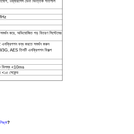
োগাযোগ, ওয়্যারলেস ডেটা ভিত্তিক গতিশীল
MHz
মর্থন করে, অভিযোজিত গড় বিতরণ সিস্টেমের
 এনক্রিপশন বন্ধ করতে সমর্থন করুন
G, AES তিনটি এনক্রিপশন বিকল্প
থেকে বিলম্ব <10ms
ব <১৫ সেকেন্ড
লিঙ্ক
?