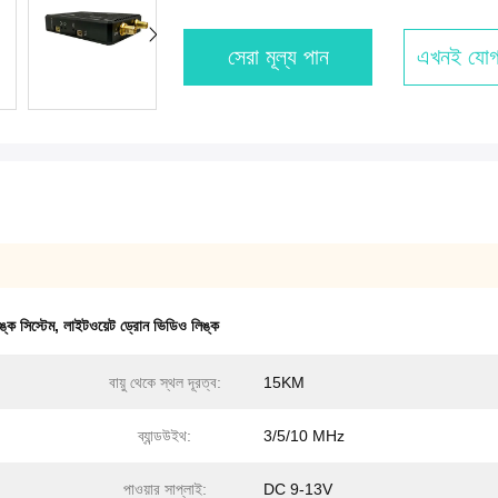
সেরা মূল্য পান
এখনই যোগ
্ক সিস্টেম
,
লাইটওয়েট ড্রোন ভিডিও লিঙ্ক
বায়ু থেকে স্থল দূরত্ব:
15KM
ব্যান্ডউইথ:
3/5/10 MHz
পাওয়ার সাপ্লাই:
DC 9-13V