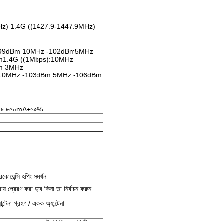
Hz) 1.4G ((1427.9-1447.9MHz)
 -99dBm 10MHz -102dBm5MHz
m1.4G ((1Mbps):10MHz
m 3MHz
10MHz -103dBm 5MHz -106dBm
চ্চ খরচ ৮৫০mA±১৫%
রিকোয়েন্সি হপিং সমর্থন
রায় প্রেরণ করা হবে কিনা তা নির্বাচন করুন
্টেনা গ্রহণ / একক অ্যান্টেনা