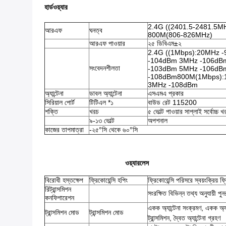
হার্ডওয়্যার
2.4G ((2401.5-2481.5M
আরএফ
ঘনত্ব
800M(806-826MHz)
আরএফ পাওয়ার
২৫ ডিবিএম±২
2.4G ((1Mbps):20MHz
-104dBm 3MHz -106dB
সংবেদনশীলতা
-103dBm 5MHz -106dB
-108dBm800M(1Mbps):
3MHz -108dBm
অ্যান্টেনা
ডাবল অ্যান্টেনা
এসএমএ প্রকার
সিরিয়াল পোর্ট
টিটিএল *১
বাউড রেট 115200
শক্তি
খরচ
৫ ভোল্ট পাওয়ার সাপ্লাই সর্বো
৯-১৩ ভোল্ট
অপশনাল
কাজের তাপমাত্রা
-২৫°সি থেকে ৬০°সি
ওয়্যারলেস
বিরোধী হস্তক্ষেপ
ফ্রিকোয়েন্সি হপিং
ফ্রিকোয়েন্সি পরিসরে স্বয়ংক্রিয় ফ্
রিট্রান্সমিশন
সংরক্ষিত বিভিন্ন তথ্য অনুযায়ী পুন
কনফিগারেশন
একক অ্যান্টেনা সংক্রমণ, একক অ্যান
ট্রান্সমিশন মোড
ট্রান্সমিশন মোড
ট্রান্সমিশন, দ্বৈত অ্যান্টেনা গ্রহণ