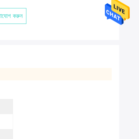
াযোগ করুন