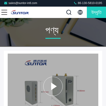
sales@suntor-intl.com
86-130-5810-0195
উদ্ধৃতি
পণ্য