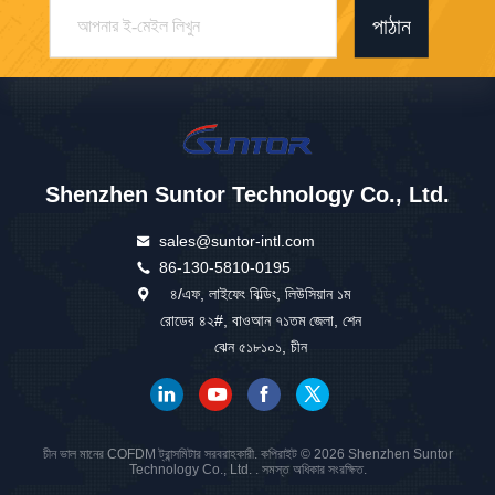
পাঠান
Shenzhen Suntor Technology Co., Ltd.
sales@suntor-intl.com
86-130-5810-0195
৪/এফ, লাইফেং বিল্ডিং, লিউসিয়ান ১ম
রোডের ৪২#, বাওআন ৭১তম জেলা, শেন
ঝেন ৫১৮১০১, চীন
চীন ভাল মানের COFDM ট্রান্সমিটার সরবরাহকারী. কপিরাইট © 2026 Shenzhen Suntor
Technology Co., Ltd. . সমস্ত অধিকার সংরক্ষিত.