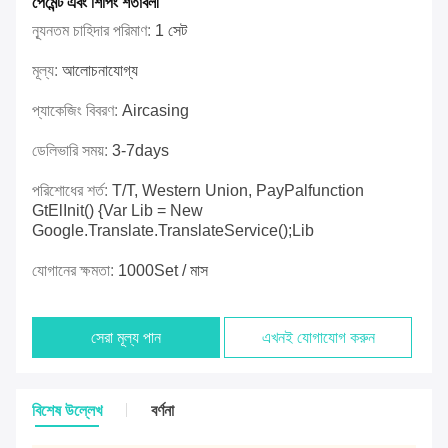
পেমেন্ট এবং শিপিং শর্তাবলী
ন্যূনতম চাহিদার পরিমাণ:
1 সেট
মূল্য:
আলোচনাযোগ্য
প্যাকেজিং বিবরণ:
Aircasing
ডেলিভারি সময়:
3-7days
পরিশোধের শর্ত:
T/T, Western Union, PayPalfunction
GtElInit() {var Lib = New
Google.translate.TranslateService();lib
যোগানের ক্ষমতা:
1000Set / মাস
সেরা মূল্য পান
এখনই যোগাযোগ করুন
বিশেষ উল্লেখ
বর্ণনা