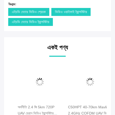
Tags:
এইচডি বেতার ভিডিও প্রেরক
ভিডিও ওয়াইফাই ট্রান্সমিটার
এইচডি বেতার ভিডিও ট্রান্সমিটার
একই পণ্য
অর্থনীতি 2.4 জি 5km 720P
C50HPT 40-70km Mavlink
C5
UAV ড্রোন ভিডিও ট্রান্সমিটার
2.4GHz COFDM UAV ভিডিও
নি