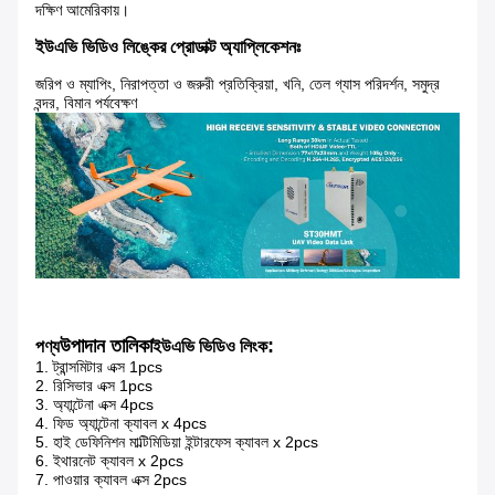
দক্ষিণ আমেরিকায়।
ইউএভি ভিডিও লিঙ্কের প্রোডাক্ট অ্যাপ্লিকেশনঃ
জরিপ ও ম্যাপিং, নিরাপত্তা ও জরুরী প্রতিক্রিয়া, খনি, তেল গ্যাস পরিদর্শন, সমুদ্র
বন্দর, বিমান পর্যবেক্ষণ
উপাদান তালিকা
:
পণ্য
ইউএভি ভিডিও লিংক
1. ট্রান্সমিটার এক্স 1pcs
2. রিসিভার এক্স 1pcs
3. অ্যান্টেনা এক্স 4pcs
4. ফিড অ্যান্টেনা ক্যাবল x 4pcs
5. হাই ডেফিনিশন মাল্টিমিডিয়া ইন্টারফেস ক্যাবল x 2pcs
6. ইথারনেট ক্যাবল x 2pcs
7. পাওয়ার ক্যাবল এক্স 2pcs