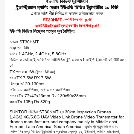
ইউএভি ভিডিও ট্রান্সমিটার
ইন্ডাস্ট্রিয়াল ম্যাপিং ড্রোন ইউএভি ভিডিও ট্রান্সমিটার ১০ কিমি
এখানে ডাটা শীট পিডিএফ ফাইল ডাউনলোড করুন
ST30HMT স্পেসিফিকেশন..pdf
এসটি
30
এইচএমটি
ব্যবহারকারীর নির্দেশিকা.pdf
ইউএভি ভিডিও লিঙ্কের পণ্যের মূল বৈশিষ্ট্যঃ
মডেলঃ ST30HMT
রেঞ্জঃ ৩০ কিমি
ঘনত্ব:1.4GHz, 2.4GHz, 5.8GHz
ভিডিও ও ডেটাঃহাই ডেফিনিশন মাল্টিমিডিয়া ইন্টারফেস x1 আইপি ইথারনেট x1 টিটিএল
x1
TX পাওয়ারঃ ১W ((৩০ ডিবিএম)
খরচঃTX 7.5W RX 7.5W
বিলম্বঃ ≤120-130ms
রেটঃ ৪-৮ এমবিপিএস, সর্বোচ্চ ৩০ এমবিপিএস
মাত্রাঃTx:77x47x23mm Rx:130x90x28mm
ওজনঃTx 105g Rx 320g
SUNTOR মডিউল ST30NMT হল 30
km Inspection Drones
1.4G/2.4G/5.8G UAV Video Link Drone Video Transmitter for
drones manufacturer and company mainly in Middle east,
Europe, Latin America, South America. ড্রোন প্রস্তুতকারক এবং
কোম্পানির জন্য ভিডিও ট্রান্সমিটার প্রধানত মধ্যপ্রাচ্য, ইউরোপ, লাতিন আমেরিকা,