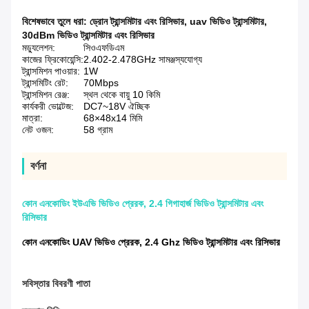
বিশেষভাবে তুলে ধরা:
ড্রোন ট্রান্সমিটার এবং রিসিভার
,
uav ভিডিও ট্রান্সমিটার
,
30dBm ভিডিও ট্রান্সমিটার এবং রিসিভার
মড্যুলেশন:
সিওএফডিএম
কাজের ফ্রিকোয়েন্সি:
2.402-2.478GHz সামঞ্জস্যযোগ্য
ট্রান্সমিশন পাওয়ার:
1W
ট্রান্সমিটিং রেট:
70Mbps
ট্রান্সমিশন রেঞ্জ:
স্থল থেকে বায়ু 10 কিমি
কার্যকরী ভোল্টেজ:
DC7~18V ঐচ্ছিক
মাত্রা:
68×48x14 মিমি
নেট ওজন:
58 গ্রাম
বর্ণনা
কোন এনকোডিং ইউএভি ভিডিও প্রেরক, 2.4 গিগাহার্জ ভিডিও ট্রান্সমিটার এবং
রিসিভার
কোন এনকোডিং UAV ভিডিও প্রেরক, 2.4 Ghz ভিডিও ট্রান্সমিটার এবং রিসিভার
সবিস্তার বিবরণী পাতা