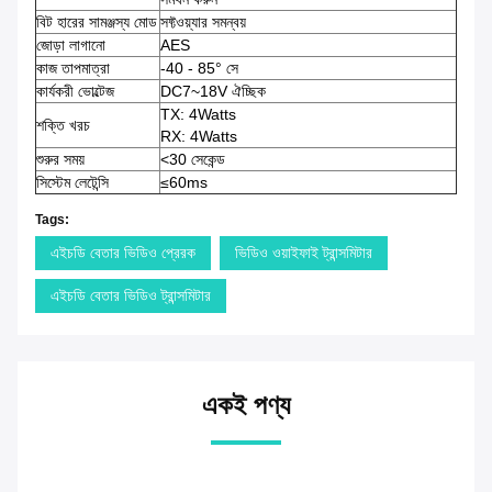
বিট হারের সামঞ্জস্য মোড
সফ্টওয়্যার সমন্বয়
জোড়া লাগানো
AES
কাজ তাপমাত্রা
-40 - 85° সে
কার্যকরী ভোল্টেজ
DC7~18V ঐচ্ছিক
TX: 4Watts
শক্তি খরচ
RX: 4Watts
শুরুর সময়
<30 সেকেন্ড
সিস্টেম লেটেন্সি
≤60ms
Tags:
এইচডি বেতার ভিডিও প্রেরক
ভিডিও ওয়াইফাই ট্রান্সমিটার
এইচডি বেতার ভিডিও ট্রান্সমিটার
একই পণ্য