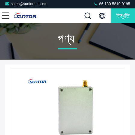
sales@suntor-intl.com
86-130-5810-0195
উদ্ধৃতি
পণ্য