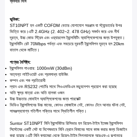
ব্যবহার বিধি
ভূমিকা:
ST10NPT হল একটি COFDM বেতার যোগাযোগ সরঞ্জাম যা স্ট্যান্ডার্ডের উপর
ভিত্তি করে।এটি 2.4GHz (2. 402~2. 478 GHz) সমর্থন করে এবং দীর্ঘ
দূরত্ব, উচ্চ কোড স্ট্রিম এবং ওয়্যারলেস ট্রান্সমিটিং অ্যাপ্লিকেশনের জন্য উপযুক্ত।
ট্রান্সমিটিং রেট 70Mbps পর্যন্ত এবং সবচেয়ে দূরবর্তী ট্রান্সমিশন দূরত্ব হল 20km
বাতাস থেকে মাটিতে।
পণ্যের বৈশিষ্ট্য:
ট্রান্সমিশন পাওয়ার: 1000mW (30dBm)
অত্যন্ত লাইটওয়েট এবং শ্রমসাধ্য হাউজিং
কম্পন এবং শক প্রতিরোধী
ল্যান এবং RS232 পোর্টের সাথে সিওএফডিএম মড্যুলেশন প্রয়োগ করা হয়েছে
অতি ক্ষুদ্র মাত্রা এবং অতি হালকা ওজন
উচ্চ উচ্চতার মোবাইল অ্যাপ্লিকেশনের জন্য পারফেক্ট
ভিডিও ট্রান্সমিশনের উচ্চ মানের, কোনও মোজাইক নেই, কোনও টেনে আনার ঘটনা নেই,
সামঞ্জস্যযোগ্য গতিশীল শক্তির সাথে স্থিতিশীল শক্তি।
Suntor ST10NPT মিনি ট্রান্সমিটার রিসিভার হল রিয়েল-টাইম ইমেজ ট্রান্সমিশন
সিস্টেমের একটি সেট যা বিশেষভাবে মিনি ড্রোন বিমানের সাথে কাজ করার জন্য ডিজাইন
করা হয়েছে।এটি মিনি ক্যামেরা থেকে রিয়েল-টাইম সিগন্যালকে আরএফ-এ রূপান্তর