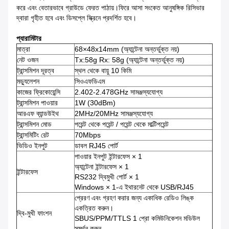
করে এবং বেতারভাবে গ্রাউডে ফেরত পাঠায়।ফিরে আসা সংকেত আনুষঙ্গিক রিসিভার
দ্বারা গৃহীত হবে এবং ডিসপ্লে স্ক্রিনে প্রদর্শিত হবে।
প্যারামিটার
মাত্রা
68×48x14mm (অ্যান্টেনা অন্তর্ভুক্ত নয়)
নেট ওজন
Tx:58g Rx: 58g (অ্যান্টেনা অন্তর্ভুক্ত নয়)
ট্রান্সমিশন দূরত্ব
স্থল থেকে বায়ু 10 কিমি
মড্যুলেশন
সিওএফডিএম
কাজের ফ্রিকোয়েন্সি
2.402-2.478GHz সামঞ্জস্যযোগ্য
ট্রান্সমিশন পাওয়ার
1W (30dBm)
আরএফ ব্যান্ডউইথ
2MHz/20MHz সামঞ্জস্যযোগ্য
ট্রান্সমিশন মোড
পয়েন্ট থেকে পয়েন্ট / পয়েন্ট থেকে মাল্টিপয়েন্ট
ট্রান্সমিটিং রেট
70Mbps
ভিডিও ইনপুট
ডাবল RJ45 পোর্ট
পাওয়ার ইনপুট ইন্টারফেস × 1
অ্যান্টেনা ইন্টারফেস × 1
ইন্টারফেস
RS232 দ্বিমুখী পোর্ট × 1
Windows × 1-এ ইথারনেট থেকে USB/RJ45
প্রেরণ এবং গ্রহণ করার জন্য একাধিক রেডিও লিঙ্ক
একত্রিত করুন।
দ্বি-মুখী ফাংশন
SBUS/PPM/TTLS 1 প্রো কমিউনিকেশন মডিউল
সমর্থন করুন